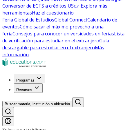
Conversor de ECTS a créditos US
👉 Explora más
herramientas
Haz el cuestionario
Feria Global de Estudios
Global Connect
Calendario de
eventos
Cómo sacar el máximo provecho a una
feria
Consejos para conocer universidades en ferias
Lista
de verificación para estudiar en el extranjero
Guía
descargable para estudiar en el extranjero
Más
información
Programas
Recursos
Buscar materia, institución o ubicación
Selecciona tu idioma