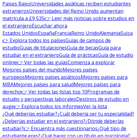
Países Bajos
Universidades asiáticas reciben estudiantes
extranjeros
Universidades del Reino Unido aumentan
matrícula a £9,535
👉 Leer más noticias sobre estudios en
el extranjero
Escuchar ahora
Estados Unidos
España
Francia
Reino Unido
Alemania
Suiza
👉 Explora todos los países
Guías de campos de
estudio
Guías de titulaciones
Guía de becas
Guía para
estudiar en el extranjero
Guía de prácticas
Guía de estudio
online
👉 Ver todas las guías
Comienza a explorar
Mejores países del mundo
Mejores países
europeos
Mejores países asiáticos
Mejores países para
MBA
Mejores países para salud
Mejores países para
derecho
👉 Ver todas las listas top 10
Programas de
estudio y perspectivas laborales
Destinos de estudio en
auge
👉 Explora todos los informes
Ver la lista
¿Qué deberías estudiar?
¿Cuál debería ser tu especialidad?
¿Deberías estudiar en el extranjero?
¿Dónde deberías
estudiar?
👉 Encuentra más cuestionarios
¿Qué tipo de
estudiante eres?
¿Qué hacer con un título en psicología?