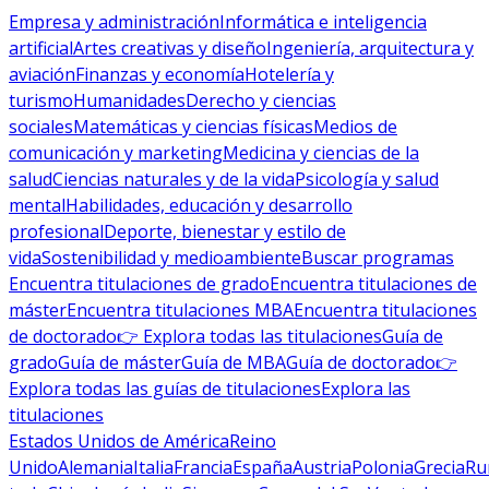
Empresa y administración
Informática e inteligencia
artificial
Artes creativas y diseño
Ingeniería, arquitectura y
aviación
Finanzas y economía
Hotelería y
turismo
Humanidades
Derecho y ciencias
sociales
Matemáticas y ciencias físicas
Medios de
comunicación y marketing
Medicina y ciencias de la
salud
Ciencias naturales y de la vida
Psicología y salud
mental
Habilidades, educación y desarrollo
profesional
Deporte, bienestar y estilo de
vida
Sostenibilidad y medioambiente
Buscar programas
Encuentra titulaciones de grado
Encuentra titulaciones de
máster
Encuentra titulaciones MBA
Encuentra titulaciones
de doctorado
👉 Explora todas las titulaciones
Guía de
grado
Guía de máster
Guía de MBA
Guía de doctorado
👉
Explora todas las guías de titulaciones
Explora las
titulaciones
Estados Unidos de América
Reino
Unido
Alemania
Italia
Francia
España
Austria
Polonia
Grecia
Ru