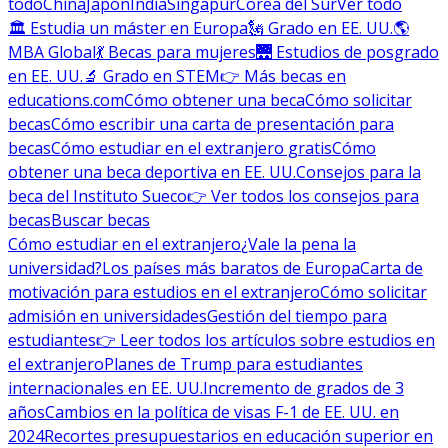
todo
China
Japón
India
Singapur
Corea del Sur
Ver todo
🏛 Estudia un máster en Europa
🗽 Grado en EE. UU.
🌎
MBA Global
💃 Becas para mujeres
🌉 Estudios de posgrado
en EE. UU.
🔬 Grado en STEM
👉 Más becas en
educations.com
Cómo obtener una beca
Cómo solicitar
becas
Cómo escribir una carta de presentación para
becas
Cómo estudiar en el extranjero gratis
Cómo
obtener una beca deportiva en EE. UU.
Consejos para la
beca del Instituto Sueco
👉 Ver todos los consejos para
becas
Buscar becas
Cómo estudiar en el extranjero
¿Vale la pena la
universidad?
Los países más baratos de Europa
Carta de
motivación para estudios en el extranjero
Cómo solicitar
admisión en universidades
Gestión del tiempo para
estudiantes
👉 Leer todos los artículos sobre estudios en
el extranjero
Planes de Trump para estudiantes
internacionales en EE. UU.
Incremento de grados de 3
años
Cambios en la política de visas F-1 de EE. UU. en
2024
Recortes presupuestarios en educación superior en