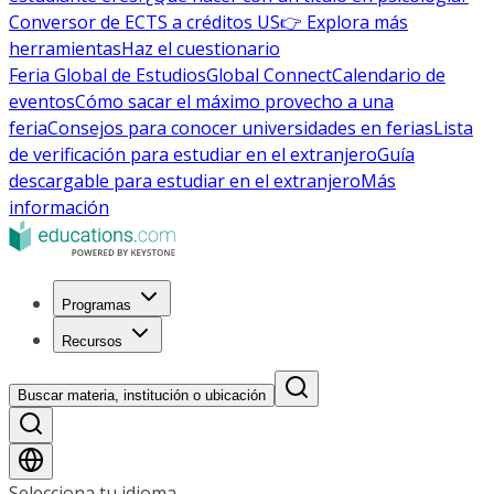
Conversor de ECTS a créditos US
👉 Explora más
herramientas
Haz el cuestionario
Feria Global de Estudios
Global Connect
Calendario de
eventos
Cómo sacar el máximo provecho a una
feria
Consejos para conocer universidades en ferias
Lista
de verificación para estudiar en el extranjero
Guía
descargable para estudiar en el extranjero
Más
información
Programas
Recursos
Buscar materia, institución o ubicación
Selecciona tu idioma