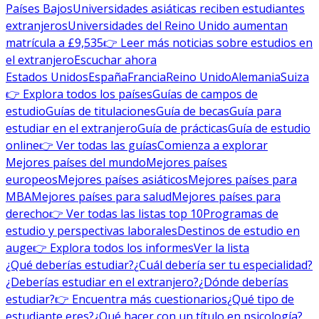
Países Bajos
Universidades asiáticas reciben estudiantes
extranjeros
Universidades del Reino Unido aumentan
matrícula a £9,535
👉 Leer más noticias sobre estudios en
el extranjero
Escuchar ahora
Estados Unidos
España
Francia
Reino Unido
Alemania
Suiza
👉 Explora todos los países
Guías de campos de
estudio
Guías de titulaciones
Guía de becas
Guía para
estudiar en el extranjero
Guía de prácticas
Guía de estudio
online
👉 Ver todas las guías
Comienza a explorar
Mejores países del mundo
Mejores países
europeos
Mejores países asiáticos
Mejores países para
MBA
Mejores países para salud
Mejores países para
derecho
👉 Ver todas las listas top 10
Programas de
estudio y perspectivas laborales
Destinos de estudio en
auge
👉 Explora todos los informes
Ver la lista
¿Qué deberías estudiar?
¿Cuál debería ser tu especialidad?
¿Deberías estudiar en el extranjero?
¿Dónde deberías
estudiar?
👉 Encuentra más cuestionarios
¿Qué tipo de
estudiante eres?
¿Qué hacer con un título en psicología?