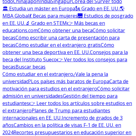
todo
China
Japón
India
Singapur
Corea del Sur
Ver todo
🏛 Estudia un máster en Europa
🗽 Grado en EE. UU.
🌎
MBA Global
💃 Becas para mujeres
🌉 Estudios de posgrado
en EE. UU.
🔬 Grado en STEM
👉 Más becas en
educations.com
Cómo obtener una beca
Cómo solicitar
becas
Cómo escribir una carta de presentación para
becas
Cómo estudiar en el extranjero gratis
Cómo
obtener una beca deportiva en EE. UU.
Consejos para la
beca del Instituto Sueco
👉 Ver todos los consejos para
becas
Buscar becas
Cómo estudiar en el extranjero
¿Vale la pena la
universidad?
Los países más baratos de Europa
Carta de
motivación para estudios en el extranjero
Cómo solicitar
admisión en universidades
Gestión del tiempo para
estudiantes
👉 Leer todos los artículos sobre estudios en
el extranjero
Planes de Trump para estudiantes
internacionales en EE. UU.
Incremento de grados de 3
años
Cambios en la política de visas F-1 de EE. UU. en
2024
Recortes presupuestarios en educación superior en