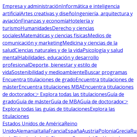
Empresa y administración
Informática e inteligencia
artificial
Artes creativas y diseño
Ingeniería, arquitectura y
aviación
Finanzas y economía
Hotelería y
turismo
Humanidades
Derecho y ciencias
sociales
Matemáticas y ciencias físicas
Medios de
comunicación y marketing
Medicina y ciencias de la
salud
Ciencias naturales y de la vida
Psicología y salud
mental
Habilidades, educación y desarrollo
profesional
Deporte, bienestar y estilo de
vida
Sostenibilidad y medioambiente
Buscar programas
Encuentra titulaciones de grado
Encuentra titulaciones de
máster
Encuentra titulaciones MBA
Encuentra titulaciones
de doctorado
👉 Explora todas las titulaciones
Guía de
grado
Guía de máster
Guía de MBA
Guía de doctorado
👉
Explora todas las guías de titulaciones
Explora las
titulaciones
Estados Unidos de América
Reino
Unido
Alemania
Italia
Francia
España
Austria
Polonia
Grecia
Ru