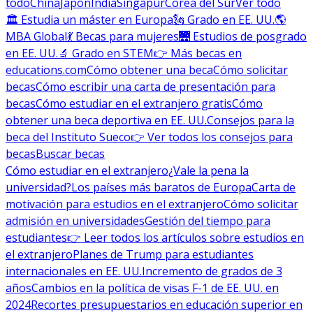
todo
China
Japón
India
Singapur
Corea del Sur
Ver todo
🏛 Estudia un máster en Europa
🗽 Grado en EE. UU.
🌎
MBA Global
💃 Becas para mujeres
🌉 Estudios de posgrado
en EE. UU.
🔬 Grado en STEM
👉 Más becas en
educations.com
Cómo obtener una beca
Cómo solicitar
becas
Cómo escribir una carta de presentación para
becas
Cómo estudiar en el extranjero gratis
Cómo
obtener una beca deportiva en EE. UU.
Consejos para la
beca del Instituto Sueco
👉 Ver todos los consejos para
becas
Buscar becas
Cómo estudiar en el extranjero
¿Vale la pena la
universidad?
Los países más baratos de Europa
Carta de
motivación para estudios en el extranjero
Cómo solicitar
admisión en universidades
Gestión del tiempo para
estudiantes
👉 Leer todos los artículos sobre estudios en
el extranjero
Planes de Trump para estudiantes
internacionales en EE. UU.
Incremento de grados de 3
años
Cambios en la política de visas F-1 de EE. UU. en
2024
Recortes presupuestarios en educación superior en