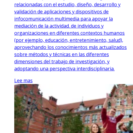
relacionadas con el estudio, diseño, desarrollo y
validación de aplicaciones y dispositivos de
infocomunicación multimedia para apoyar la
mediación de la actividad. de individuos y
organizaciones en diferentes contextos humanos
(por ejemplo, educación, entretenimiento, salud),
aprovechando los conocimientos más actualizados
sobre métodos y técnicas en las diferentes
dimensiones del trabajo de investigación, y
adoptando una perspectiva interdisciplinaria.
Lee mas