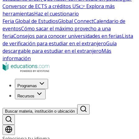
Conversor de ECTS a créditos US
👉 Explora más
herramientas
Haz el cuestionario
Feria Global de Estudios
Global Connect
Calendario de
eventos
Cómo sacar el máximo provecho a una
feria
Consejos para conocer universidades en ferias
Lista
de verificación para estudiar en el extranjero
Guía
descargable para estudiar en el extranjero
Más
información
Programas
Recursos
Buscar materia, institución o ubicación
Selecciona tu idioma