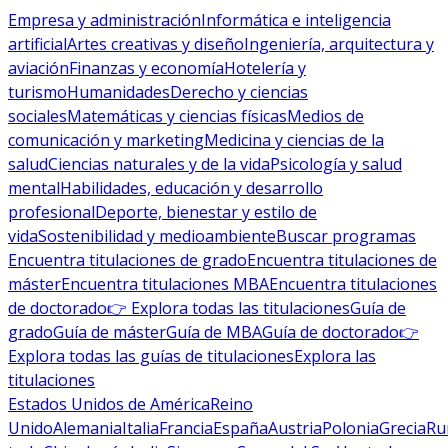
Empresa y administración
Informática e inteligencia
artificial
Artes creativas y diseño
Ingeniería, arquitectura y
aviación
Finanzas y economía
Hotelería y
turismo
Humanidades
Derecho y ciencias
sociales
Matemáticas y ciencias físicas
Medios de
comunicación y marketing
Medicina y ciencias de la
salud
Ciencias naturales y de la vida
Psicología y salud
mental
Habilidades, educación y desarrollo
profesional
Deporte, bienestar y estilo de
vida
Sostenibilidad y medioambiente
Buscar programas
Encuentra titulaciones de grado
Encuentra titulaciones de
máster
Encuentra titulaciones MBA
Encuentra titulaciones
de doctorado
👉 Explora todas las titulaciones
Guía de
grado
Guía de máster
Guía de MBA
Guía de doctorado
👉
Explora todas las guías de titulaciones
Explora las
titulaciones
Estados Unidos de América
Reino
Unido
Alemania
Italia
Francia
España
Austria
Polonia
Grecia
Ru