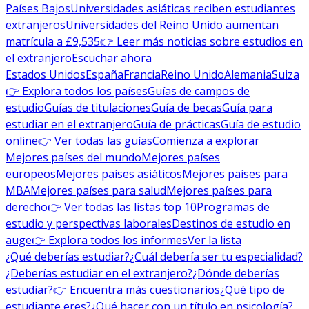
Países Bajos
Universidades asiáticas reciben estudiantes
extranjeros
Universidades del Reino Unido aumentan
matrícula a £9,535
👉 Leer más noticias sobre estudios en
el extranjero
Escuchar ahora
Estados Unidos
España
Francia
Reino Unido
Alemania
Suiza
👉 Explora todos los países
Guías de campos de
estudio
Guías de titulaciones
Guía de becas
Guía para
estudiar en el extranjero
Guía de prácticas
Guía de estudio
online
👉 Ver todas las guías
Comienza a explorar
Mejores países del mundo
Mejores países
europeos
Mejores países asiáticos
Mejores países para
MBA
Mejores países para salud
Mejores países para
derecho
👉 Ver todas las listas top 10
Programas de
estudio y perspectivas laborales
Destinos de estudio en
auge
👉 Explora todos los informes
Ver la lista
¿Qué deberías estudiar?
¿Cuál debería ser tu especialidad?
¿Deberías estudiar en el extranjero?
¿Dónde deberías
estudiar?
👉 Encuentra más cuestionarios
¿Qué tipo de
estudiante eres?
¿Qué hacer con un título en psicología?