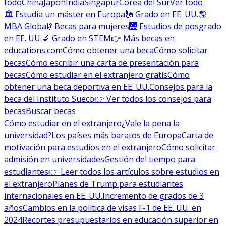
todo
China
Japón
India
Singapur
Corea del Sur
Ver todo
🏛 Estudia un máster en Europa
🗽 Grado en EE. UU.
🌎
MBA Global
💃 Becas para mujeres
🌉 Estudios de posgrado
en EE. UU.
🔬 Grado en STEM
👉 Más becas en
educations.com
Cómo obtener una beca
Cómo solicitar
becas
Cómo escribir una carta de presentación para
becas
Cómo estudiar en el extranjero gratis
Cómo
obtener una beca deportiva en EE. UU.
Consejos para la
beca del Instituto Sueco
👉 Ver todos los consejos para
becas
Buscar becas
Cómo estudiar en el extranjero
¿Vale la pena la
universidad?
Los países más baratos de Europa
Carta de
motivación para estudios en el extranjero
Cómo solicitar
admisión en universidades
Gestión del tiempo para
estudiantes
👉 Leer todos los artículos sobre estudios en
el extranjero
Planes de Trump para estudiantes
internacionales en EE. UU.
Incremento de grados de 3
años
Cambios en la política de visas F-1 de EE. UU. en
2024
Recortes presupuestarios en educación superior en