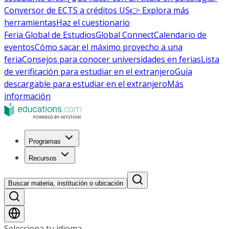
Conversor de ECTS a créditos US
👉 Explora más
herramientas
Haz el cuestionario
Feria Global de Estudios
Global Connect
Calendario de
eventos
Cómo sacar el máximo provecho a una
feria
Consejos para conocer universidades en ferias
Lista
de verificación para estudiar en el extranjero
Guía
descargable para estudiar en el extranjero
Más
información
Programas
Recursos
Buscar materia, institución o ubicación
Selecciona tu idioma