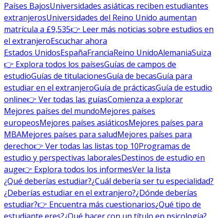
Países Bajos
Universidades asiáticas reciben estudiantes
extranjeros
Universidades del Reino Unido aumentan
matrícula a £9,535
👉 Leer más noticias sobre estudios en
el extranjero
Escuchar ahora
Estados Unidos
España
Francia
Reino Unido
Alemania
Suiza
👉 Explora todos los países
Guías de campos de
estudio
Guías de titulaciones
Guía de becas
Guía para
estudiar en el extranjero
Guía de prácticas
Guía de estudio
online
👉 Ver todas las guías
Comienza a explorar
Mejores países del mundo
Mejores países
europeos
Mejores países asiáticos
Mejores países para
MBA
Mejores países para salud
Mejores países para
derecho
👉 Ver todas las listas top 10
Programas de
estudio y perspectivas laborales
Destinos de estudio en
auge
👉 Explora todos los informes
Ver la lista
¿Qué deberías estudiar?
¿Cuál debería ser tu especialidad?
¿Deberías estudiar en el extranjero?
¿Dónde deberías
estudiar?
👉 Encuentra más cuestionarios
¿Qué tipo de
estudiante eres?
¿Qué hacer con un título en psicología?