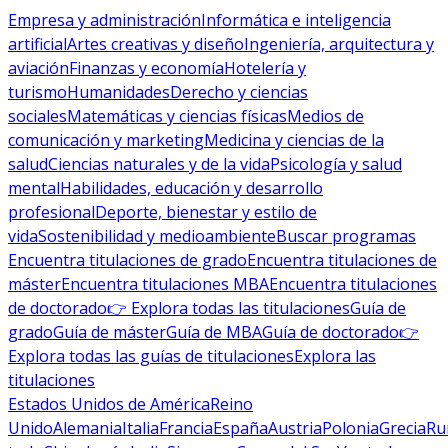
Empresa y administración
Informática e inteligencia
artificial
Artes creativas y diseño
Ingeniería, arquitectura y
aviación
Finanzas y economía
Hotelería y
turismo
Humanidades
Derecho y ciencias
sociales
Matemáticas y ciencias físicas
Medios de
comunicación y marketing
Medicina y ciencias de la
salud
Ciencias naturales y de la vida
Psicología y salud
mental
Habilidades, educación y desarrollo
profesional
Deporte, bienestar y estilo de
vida
Sostenibilidad y medioambiente
Buscar programas
Encuentra titulaciones de grado
Encuentra titulaciones de
máster
Encuentra titulaciones MBA
Encuentra titulaciones
de doctorado
👉 Explora todas las titulaciones
Guía de
grado
Guía de máster
Guía de MBA
Guía de doctorado
👉
Explora todas las guías de titulaciones
Explora las
titulaciones
Estados Unidos de América
Reino
Unido
Alemania
Italia
Francia
España
Austria
Polonia
Grecia
Ru