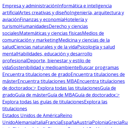
Empresa y administración
Informática e inteligencia
artificial
Artes creativas y diseño
Ingeniería, arquitectura y
aviación
Finanzas y economía
Hotelería y
turismo
Humanidades
Derecho y ciencias
sociales
Matemáticas y ciencias físicas
Medios de
comunicación y marketing
Medicina y ciencias de la
salud
Ciencias naturales y de la vida
Psicología y salud
mental
Habilidades, educación y desarrollo
profesional
Deporte, bienestar y estilo de
vida
Sostenibilidad y medioambiente
Buscar programas
Encuentra titulaciones de grado
Encuentra titulaciones de
máster
Encuentra titulaciones MBA
Encuentra titulaciones
de doctorado
👉 Explora todas las titulaciones
Guía de
grado
Guía de máster
Guía de MBA
Guía de doctorado
👉
Explora todas las guías de titulaciones
Explora las
titulaciones
Estados Unidos de América
Reino
Unido
Alemania
Italia
Francia
España
Austria
Polonia
Grecia
Ru