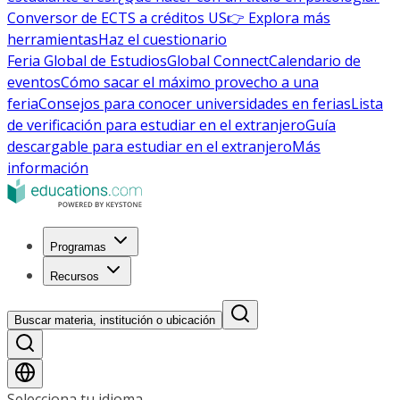
Conversor de ECTS a créditos US
👉 Explora más
herramientas
Haz el cuestionario
Feria Global de Estudios
Global Connect
Calendario de
eventos
Cómo sacar el máximo provecho a una
feria
Consejos para conocer universidades en ferias
Lista
de verificación para estudiar en el extranjero
Guía
descargable para estudiar en el extranjero
Más
información
Programas
Recursos
Buscar materia, institución o ubicación
Selecciona tu idioma