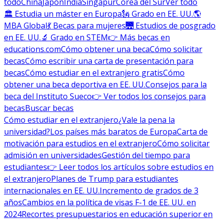
todo
China
Japón
India
Singapur
Corea del Sur
Ver todo
🏛 Estudia un máster en Europa
🗽 Grado en EE. UU.
🌎
MBA Global
💃 Becas para mujeres
🌉 Estudios de posgrado
en EE. UU.
🔬 Grado en STEM
👉 Más becas en
educations.com
Cómo obtener una beca
Cómo solicitar
becas
Cómo escribir una carta de presentación para
becas
Cómo estudiar en el extranjero gratis
Cómo
obtener una beca deportiva en EE. UU.
Consejos para la
beca del Instituto Sueco
👉 Ver todos los consejos para
becas
Buscar becas
Cómo estudiar en el extranjero
¿Vale la pena la
universidad?
Los países más baratos de Europa
Carta de
motivación para estudios en el extranjero
Cómo solicitar
admisión en universidades
Gestión del tiempo para
estudiantes
👉 Leer todos los artículos sobre estudios en
el extranjero
Planes de Trump para estudiantes
internacionales en EE. UU.
Incremento de grados de 3
años
Cambios en la política de visas F-1 de EE. UU. en
2024
Recortes presupuestarios en educación superior en