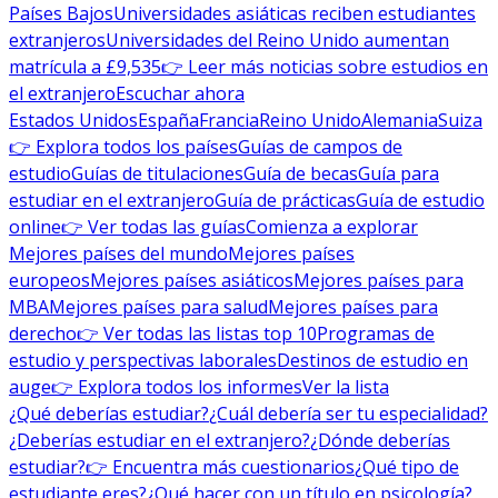
Países Bajos
Universidades asiáticas reciben estudiantes
extranjeros
Universidades del Reino Unido aumentan
matrícula a £9,535
👉 Leer más noticias sobre estudios en
el extranjero
Escuchar ahora
Estados Unidos
España
Francia
Reino Unido
Alemania
Suiza
👉 Explora todos los países
Guías de campos de
estudio
Guías de titulaciones
Guía de becas
Guía para
estudiar en el extranjero
Guía de prácticas
Guía de estudio
online
👉 Ver todas las guías
Comienza a explorar
Mejores países del mundo
Mejores países
europeos
Mejores países asiáticos
Mejores países para
MBA
Mejores países para salud
Mejores países para
derecho
👉 Ver todas las listas top 10
Programas de
estudio y perspectivas laborales
Destinos de estudio en
auge
👉 Explora todos los informes
Ver la lista
¿Qué deberías estudiar?
¿Cuál debería ser tu especialidad?
¿Deberías estudiar en el extranjero?
¿Dónde deberías
estudiar?
👉 Encuentra más cuestionarios
¿Qué tipo de
estudiante eres?
¿Qué hacer con un título en psicología?