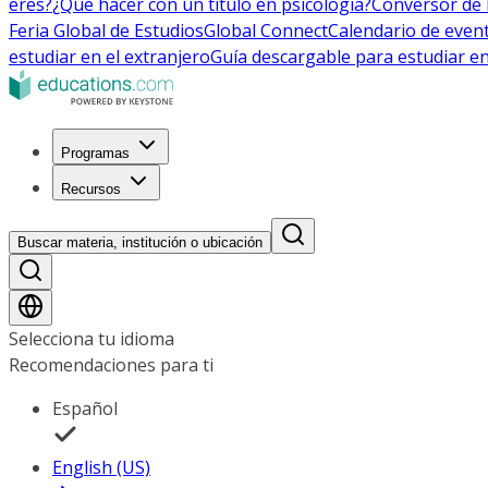
eres?
¿Qué hacer con un título en psicología?
Conversor de 
Feria Global de Estudios
Global Connect
Calendario de even
estudiar en el extranjero
Guía descargable para estudiar en
Programas
Recursos
Buscar materia, institución o ubicación
Selecciona tu idioma
Recomendaciones para ti
Español
English (US)