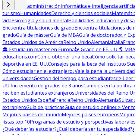
Empresa y administración
Informática e inteligencia artificia
turismo
Humanidades
Derecho y ciencias sociales
Matemática
vida
Psicología y salud mental
Habilidades, educación y desa
Encuentra titulaciones de grado
Encuentra titulaciones de 
grado
Guía de máster
Guía de MBA
Guía de doctorado
👉 Exp
Estados Unidos de América
Reino Unido
Alemania
Italia
Franc
🏛 Estudia un máster en Europa
🗽 Grado en EE. UU.
🌎 MBA
educations.com
Cómo obtener una beca
Cómo solicitar bec
deportiva en EE. UU.
Consejos para la beca del Instituto Su
Cómo estudiar en el extranjero
¿Vale la pena la universidad
universidades
Gestión del tiempo para estudiantes
👉 Leer 
UU.
Incremento de grados de 3 años
Cambios en la política 
reciben estudiantes extranjeros
Universidades del Reino U
Estados Unidos
España
Francia
Reino Unido
Alemania
Suiza

extranjero
Guía de prácticas
Guía de estudio online
👉 Ver t
Mejores países del mundo
Mejores países europeos
Mejore
listas top 10
Programas de estudio y perspectivas laborale
¿Qué deberías estudiar?
¿Cuál debería ser tu especialidad?
¿