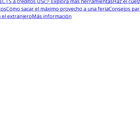
ECTS a créditos US
👉 Explora más herramientas
Haz el cues
tos
Cómo sacar el máximo provecho a una feria
Consejos par
 el extranjero
Más información