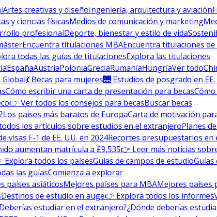
l
Artes creativas y diseño
Ingeniería, arquitectura y aviación
F
s y ciencias físicas
Medios de comunicación y marketing
Med
rrollo profesional
Deporte, bienestar y estilo de vida
Sosteni
máster
Encuentra titulaciones MBA
Encuentra titulaciones de
lora todas las guías de titulaciones
Explora las titulaciones
ia
España
Austria
Polonia
Grecia
Rumanía
Hungría
Ver todo
Chi
 Global
💃 Becas para mujeres
🌉 Estudios de posgrado en EE.
as
Cómo escribir una carta de presentación para becas
Cómo e
eco
👉 Ver todos los consejos para becas
Buscar becas
?
Los países más baratos de Europa
Carta de motivación para
todos los artículos sobre estudios en el extranjero
Planes de
de visas F-1 de EE. UU. en 2024
Recortes presupuestarios en 
nido aumentan matrícula a £9,535
👉 Leer más noticias sobre
 Explora todos los países
Guías de campos de estudio
Guías 
odas las guías
Comienza a explorar
s países asiáticos
Mejores países para MBA
Mejores países 
s
Destinos de estudio en auge
👉 Explora todos los informes
Deberías estudiar en el extranjero?
¿Dónde deberías estudia