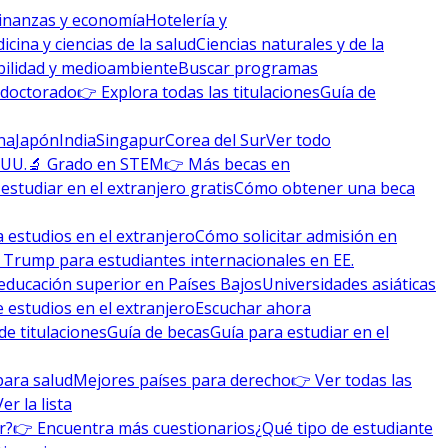
inanzas y economía
Hotelería y
icina y ciencias de la salud
Ciencias naturales y de la
bilidad y medioambiente
Buscar programas
 doctorado
👉 Explora todas las titulaciones
Guía de
na
Japón
India
Singapur
Corea del Sur
Ver todo
 UU.
🔬 Grado en STEM
👉 Más becas en
studiar en el extranjero gratis
Cómo obtener una beca
 estudios en el extranjero
Cómo solicitar admisión en
 Trump para estudiantes internacionales en EE.
educación superior en Países Bajos
Universidades asiáticas
 estudios en el extranjero
Escuchar ahora
de titulaciones
Guía de becas
Guía para estudiar en el
para salud
Mejores países para derecho
👉 Ver todas las
Ver la lista
r?
👉 Encuentra más cuestionarios
¿Qué tipo de estudiante