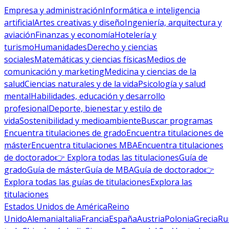
Empresa y administración
Informática e inteligencia
artificial
Artes creativas y diseño
Ingeniería, arquitectura y
aviación
Finanzas y economía
Hotelería y
turismo
Humanidades
Derecho y ciencias
sociales
Matemáticas y ciencias físicas
Medios de
comunicación y marketing
Medicina y ciencias de la
salud
Ciencias naturales y de la vida
Psicología y salud
mental
Habilidades, educación y desarrollo
profesional
Deporte, bienestar y estilo de
vida
Sostenibilidad y medioambiente
Buscar programas
Encuentra titulaciones de grado
Encuentra titulaciones de
máster
Encuentra titulaciones MBA
Encuentra titulaciones
de doctorado
👉 Explora todas las titulaciones
Guía de
grado
Guía de máster
Guía de MBA
Guía de doctorado
👉
Explora todas las guías de titulaciones
Explora las
titulaciones
Estados Unidos de América
Reino
Unido
Alemania
Italia
Francia
España
Austria
Polonia
Grecia
Ru