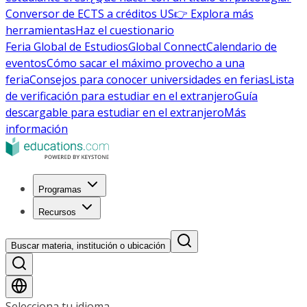
Conversor de ECTS a créditos US
👉 Explora más
herramientas
Haz el cuestionario
Feria Global de Estudios
Global Connect
Calendario de
eventos
Cómo sacar el máximo provecho a una
feria
Consejos para conocer universidades en ferias
Lista
de verificación para estudiar en el extranjero
Guía
descargable para estudiar en el extranjero
Más
información
Programas
Recursos
Buscar materia, institución o ubicación
Selecciona tu idioma