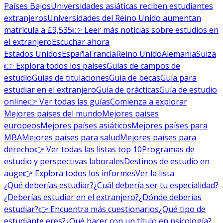
Países Bajos
Universidades asiáticas reciben estudiantes
extranjeros
Universidades del Reino Unido aumentan
matrícula a £9,535
👉 Leer más noticias sobre estudios en
el extranjero
Escuchar ahora
Estados Unidos
España
Francia
Reino Unido
Alemania
Suiza
👉 Explora todos los países
Guías de campos de
estudio
Guías de titulaciones
Guía de becas
Guía para
estudiar en el extranjero
Guía de prácticas
Guía de estudio
online
👉 Ver todas las guías
Comienza a explorar
Mejores países del mundo
Mejores países
europeos
Mejores países asiáticos
Mejores países para
MBA
Mejores países para salud
Mejores países para
derecho
👉 Ver todas las listas top 10
Programas de
estudio y perspectivas laborales
Destinos de estudio en
auge
👉 Explora todos los informes
Ver la lista
¿Qué deberías estudiar?
¿Cuál debería ser tu especialidad?
¿Deberías estudiar en el extranjero?
¿Dónde deberías
estudiar?
👉 Encuentra más cuestionarios
¿Qué tipo de
estudiante eres?
¿Qué hacer con un título en psicología?