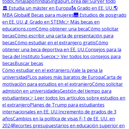
todo
China
Japón
India
Singapur
Corea del Sur
Ver todo
🏛 Estudia un máster en Europa
🗽 Grado en EE. UU.
🌎
MBA Global
💃 Becas para mujeres
🌉 Estudios de posgrado
en EE. UU.
🔬 Grado en STEM
👉 Más becas en
educations.com
Cómo obtener una beca
Cómo solicitar
becas
Cómo escribir una carta de presentación para
becas
Cómo estudiar en el extranjero gratis
Cómo
obtener una beca deportiva en EE. UU.
Consejos para la
beca del Instituto Sueco
👉 Ver todos los consejos para
becas
Buscar becas
Cómo estudiar en el extranjero
¿Vale la pena la
universidad?
Los países más baratos de Europa
Carta de
motivación para estudios en el extranjero
Cómo solicitar
admisión en universidades
Gestión del tiempo para
estudiantes
👉 Leer todos los artículos sobre estudios en
el extranjero
Planes de Trump para estudiantes
internacionales en EE. UU.
Incremento de grados de 3
años
Cambios en la política de visas F-1 de EE. UU. en
2024
Recortes presupuestarios en educación superior en