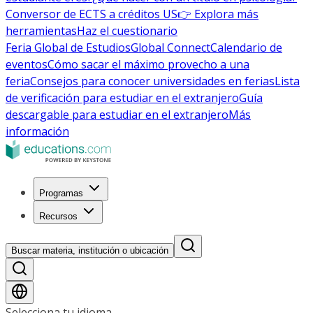
Conversor de ECTS a créditos US
👉 Explora más
herramientas
Haz el cuestionario
Feria Global de Estudios
Global Connect
Calendario de
eventos
Cómo sacar el máximo provecho a una
feria
Consejos para conocer universidades en ferias
Lista
de verificación para estudiar en el extranjero
Guía
descargable para estudiar en el extranjero
Más
información
Programas
Recursos
Buscar materia, institución o ubicación
Selecciona tu idioma