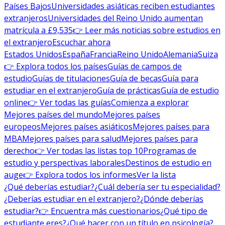
Países Bajos
Universidades asiáticas reciben estudiantes
extranjeros
Universidades del Reino Unido aumentan
matrícula a £9,535
👉 Leer más noticias sobre estudios en
el extranjero
Escuchar ahora
Estados Unidos
España
Francia
Reino Unido
Alemania
Suiza
👉 Explora todos los países
Guías de campos de
estudio
Guías de titulaciones
Guía de becas
Guía para
estudiar en el extranjero
Guía de prácticas
Guía de estudio
online
👉 Ver todas las guías
Comienza a explorar
Mejores países del mundo
Mejores países
europeos
Mejores países asiáticos
Mejores países para
MBA
Mejores países para salud
Mejores países para
derecho
👉 Ver todas las listas top 10
Programas de
estudio y perspectivas laborales
Destinos de estudio en
auge
👉 Explora todos los informes
Ver la lista
¿Qué deberías estudiar?
¿Cuál debería ser tu especialidad?
¿Deberías estudiar en el extranjero?
¿Dónde deberías
estudiar?
👉 Encuentra más cuestionarios
¿Qué tipo de
estudiante eres?
¿Qué hacer con un título en psicología?