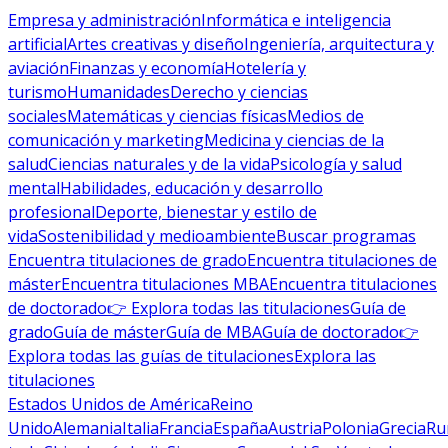
Empresa y administración
Informática e inteligencia
artificial
Artes creativas y diseño
Ingeniería, arquitectura y
aviación
Finanzas y economía
Hotelería y
turismo
Humanidades
Derecho y ciencias
sociales
Matemáticas y ciencias físicas
Medios de
comunicación y marketing
Medicina y ciencias de la
salud
Ciencias naturales y de la vida
Psicología y salud
mental
Habilidades, educación y desarrollo
profesional
Deporte, bienestar y estilo de
vida
Sostenibilidad y medioambiente
Buscar programas
Encuentra titulaciones de grado
Encuentra titulaciones de
máster
Encuentra titulaciones MBA
Encuentra titulaciones
de doctorado
👉 Explora todas las titulaciones
Guía de
grado
Guía de máster
Guía de MBA
Guía de doctorado
👉
Explora todas las guías de titulaciones
Explora las
titulaciones
Estados Unidos de América
Reino
Unido
Alemania
Italia
Francia
España
Austria
Polonia
Grecia
Ru