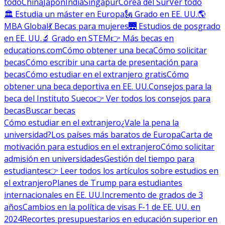
todo
China
Japón
India
Singapur
Corea del Sur
Ver todo
🏛 Estudia un máster en Europa
🗽 Grado en EE. UU.
🌎
MBA Global
💃 Becas para mujeres
🌉 Estudios de posgrado
en EE. UU.
🔬 Grado en STEM
👉 Más becas en
educations.com
Cómo obtener una beca
Cómo solicitar
becas
Cómo escribir una carta de presentación para
becas
Cómo estudiar en el extranjero gratis
Cómo
obtener una beca deportiva en EE. UU.
Consejos para la
beca del Instituto Sueco
👉 Ver todos los consejos para
becas
Buscar becas
Cómo estudiar en el extranjero
¿Vale la pena la
universidad?
Los países más baratos de Europa
Carta de
motivación para estudios en el extranjero
Cómo solicitar
admisión en universidades
Gestión del tiempo para
estudiantes
👉 Leer todos los artículos sobre estudios en
el extranjero
Planes de Trump para estudiantes
internacionales en EE. UU.
Incremento de grados de 3
años
Cambios en la política de visas F-1 de EE. UU. en
2024
Recortes presupuestarios en educación superior en