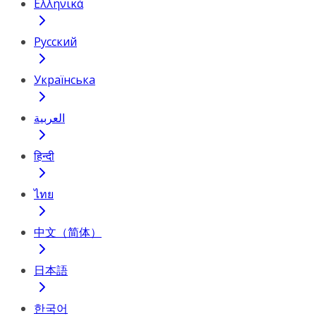
Ελληνικά
Русский
Українська
العربية
हिन्दी
ไทย
中文（简体）
日本語
한국어