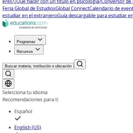
eres?
¿Qué hacer con un título en psicología?
Conversor de 
Feria Global de Estudios
Global Connect
Calendario de even
estudiar en el extranjero
Guía descargable para estudiar en
Programas
Recursos
Buscar materia, institución o ubicación
Selecciona tu idioma
Recomendaciones para ti
Español
English (US)