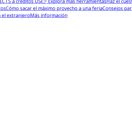
ECTS a créditos US
👉 Explora más herramientas
Haz el cues
tos
Cómo sacar el máximo provecho a una feria
Consejos par
 el extranjero
Más información