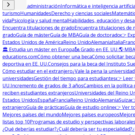
Empresa y administración
Informática e inteligencia artificia
turismo
Humanidades
Derecho y ciencias sociales
Matemática
vida
Psicología y salud mental
Habilidades, educación y desa
Encuentra titulaciones de grado
Encuentra titulaciones de 
grado
Guía de máster
Guía de MBA
Guía de doctorado
👉 Exp
Estados Unidos de América
Reino Unido
Alemania
Italia
Franc
🏛 Estudia un máster en Europa
🗽 Grado en EE. UU.
🌎 MBA
educations.com
Cómo obtener una beca
Cómo solicitar bec
deportiva en EE. UU.
Consejos para la beca del Instituto Su
Cómo estudiar en el extranjero
¿Vale la pena la universidad
universidades
Gestión del tiempo para estudiantes
👉 Leer 
UU.
Incremento de grados de 3 años
Cambios en la política 
reciben estudiantes extranjeros
Universidades del Reino U
Estados Unidos
España
Francia
Reino Unido
Alemania
Suiza

extranjero
Guía de prácticas
Guía de estudio online
👉 Ver t
Mejores países del mundo
Mejores países europeos
Mejore
listas top 10
Programas de estudio y perspectivas laborale
¿Qué deberías estudiar?
¿Cuál debería ser tu especialidad?
¿