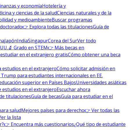
inanzas y economía
Hotelería y
icina y ciencias de la salud
Ciencias naturales y de la
bilidad y medioambiente
Buscar programas
 doctorado
👉 Explora todas las titulaciones
Guía de
na
Japón
India
Singapur
Corea del Sur
Ver todo
 UU.
🔬 Grado en STEM
👉 Más becas en
studiar en el extranjero gratis
Cómo obtener una beca
 estudios en el extranjero
Cómo solicitar admisión en
 Trump para estudiantes internacionales en EE.
educación superior en Países Bajos
Universidades asiáticas
 estudios en el extranjero
Escuchar ahora
de titulaciones
Guía de becas
Guía para estudiar en el
para salud
Mejores países para derecho
👉 Ver todas las
Ver la lista
r?
👉 Encuentra más cuestionarios
¿Qué tipo de estudiante