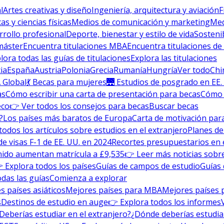
l
Artes creativas y diseño
Ingeniería, arquitectura y aviación
F
s y ciencias físicas
Medios de comunicación y marketing
Med
rrollo profesional
Deporte, bienestar y estilo de vida
Sosteni
máster
Encuentra titulaciones MBA
Encuentra titulaciones de
lora todas las guías de titulaciones
Explora las titulaciones
ia
España
Austria
Polonia
Grecia
Rumanía
Hungría
Ver todo
Chi
 Global
💃 Becas para mujeres
🌉 Estudios de posgrado en EE.
as
Cómo escribir una carta de presentación para becas
Cómo e
eco
👉 Ver todos los consejos para becas
Buscar becas
?
Los países más baratos de Europa
Carta de motivación para
todos los artículos sobre estudios en el extranjero
Planes de
de visas F-1 de EE. UU. en 2024
Recortes presupuestarios en 
nido aumentan matrícula a £9,535
👉 Leer más noticias sobre
 Explora todos los países
Guías de campos de estudio
Guías 
odas las guías
Comienza a explorar
s países asiáticos
Mejores países para MBA
Mejores países 
s
Destinos de estudio en auge
👉 Explora todos los informes
Deberías estudiar en el extranjero?
¿Dónde deberías estudia