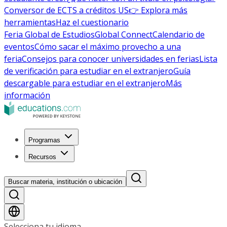
Conversor de ECTS a créditos US
👉 Explora más
herramientas
Haz el cuestionario
Feria Global de Estudios
Global Connect
Calendario de
eventos
Cómo sacar el máximo provecho a una
feria
Consejos para conocer universidades en ferias
Lista
de verificación para estudiar en el extranjero
Guía
descargable para estudiar en el extranjero
Más
información
Programas
Recursos
Buscar materia, institución o ubicación
Selecciona tu idioma