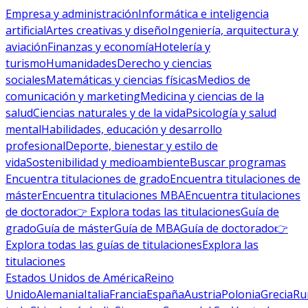
Empresa y administración
Informática e inteligencia
artificial
Artes creativas y diseño
Ingeniería, arquitectura y
aviación
Finanzas y economía
Hotelería y
turismo
Humanidades
Derecho y ciencias
sociales
Matemáticas y ciencias físicas
Medios de
comunicación y marketing
Medicina y ciencias de la
salud
Ciencias naturales y de la vida
Psicología y salud
mental
Habilidades, educación y desarrollo
profesional
Deporte, bienestar y estilo de
vida
Sostenibilidad y medioambiente
Buscar programas
Encuentra titulaciones de grado
Encuentra titulaciones de
máster
Encuentra titulaciones MBA
Encuentra titulaciones
de doctorado
👉 Explora todas las titulaciones
Guía de
grado
Guía de máster
Guía de MBA
Guía de doctorado
👉
Explora todas las guías de titulaciones
Explora las
titulaciones
Estados Unidos de América
Reino
Unido
Alemania
Italia
Francia
España
Austria
Polonia
Grecia
Ru