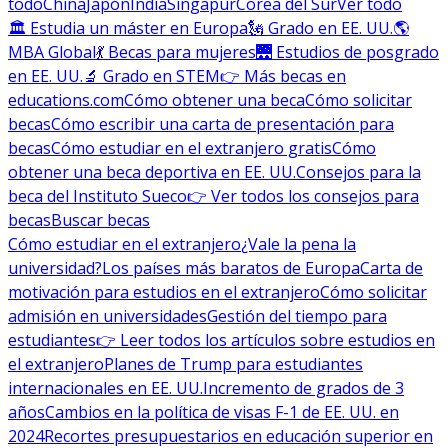
todo
China
Japón
India
Singapur
Corea del Sur
Ver todo
🏛 Estudia un máster en Europa
🗽 Grado en EE. UU.
🌎
MBA Global
💃 Becas para mujeres
🌉 Estudios de posgrado
en EE. UU.
🔬 Grado en STEM
👉 Más becas en
educations.com
Cómo obtener una beca
Cómo solicitar
becas
Cómo escribir una carta de presentación para
becas
Cómo estudiar en el extranjero gratis
Cómo
obtener una beca deportiva en EE. UU.
Consejos para la
beca del Instituto Sueco
👉 Ver todos los consejos para
becas
Buscar becas
Cómo estudiar en el extranjero
¿Vale la pena la
universidad?
Los países más baratos de Europa
Carta de
motivación para estudios en el extranjero
Cómo solicitar
admisión en universidades
Gestión del tiempo para
estudiantes
👉 Leer todos los artículos sobre estudios en
el extranjero
Planes de Trump para estudiantes
internacionales en EE. UU.
Incremento de grados de 3
años
Cambios en la política de visas F-1 de EE. UU. en
2024
Recortes presupuestarios en educación superior en