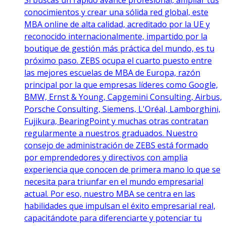
conocimientos y crear una sólida red global, este
MBA online de alta calidad, acreditado por la UE y
reconocido internacionalmente, impartido por la
boutique de gestión más práctica del mundo, es tu
próximo paso. ZEBS ocupa el cuarto puesto entre
las mejores escuelas de MBA de Europa, razón
principal por la que empresas líderes como Google,
BMW, Ernst & Young, Capgemini Consulting, Airbus,
Porsche Consulting, Siemens, L'Oréal, Lamborghini,
Fujikura, BearingPoint y muchas otras contratan
regularmente a nuestros graduados. Nuestro
consejo de administración de ZEBS está formado
por emprendedores y directivos con amplia
experiencia que conocen de primera mano lo que se
necesita para triunfar en el mundo empresarial
actual. Por eso, nuestro MBA se centra en las
habilidades que impulsan el éxito empresarial real,
capacitándote para diferenciarte y potenciar tu