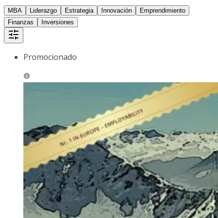
MBA
Liderazgo
Estrategia
Innovación
Emprendimiento
Finanzas
Inversiones
Promocionado