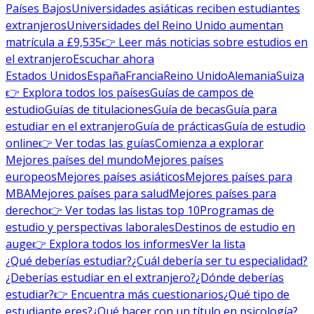
Países Bajos
Universidades asiáticas reciben estudiantes
extranjeros
Universidades del Reino Unido aumentan
matrícula a £9,535
👉 Leer más noticias sobre estudios en
el extranjero
Escuchar ahora
Estados Unidos
España
Francia
Reino Unido
Alemania
Suiza
👉 Explora todos los países
Guías de campos de
estudio
Guías de titulaciones
Guía de becas
Guía para
estudiar en el extranjero
Guía de prácticas
Guía de estudio
online
👉 Ver todas las guías
Comienza a explorar
Mejores países del mundo
Mejores países
europeos
Mejores países asiáticos
Mejores países para
MBA
Mejores países para salud
Mejores países para
derecho
👉 Ver todas las listas top 10
Programas de
estudio y perspectivas laborales
Destinos de estudio en
auge
👉 Explora todos los informes
Ver la lista
¿Qué deberías estudiar?
¿Cuál debería ser tu especialidad?
¿Deberías estudiar en el extranjero?
¿Dónde deberías
estudiar?
👉 Encuentra más cuestionarios
¿Qué tipo de
estudiante eres?
¿Qué hacer con un título en psicología?