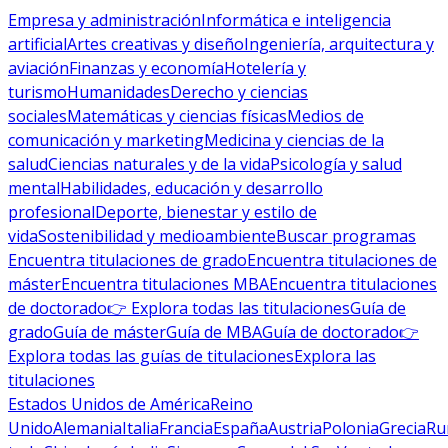
Empresa y administración
Informática e inteligencia
artificial
Artes creativas y diseño
Ingeniería, arquitectura y
aviación
Finanzas y economía
Hotelería y
turismo
Humanidades
Derecho y ciencias
sociales
Matemáticas y ciencias físicas
Medios de
comunicación y marketing
Medicina y ciencias de la
salud
Ciencias naturales y de la vida
Psicología y salud
mental
Habilidades, educación y desarrollo
profesional
Deporte, bienestar y estilo de
vida
Sostenibilidad y medioambiente
Buscar programas
Encuentra titulaciones de grado
Encuentra titulaciones de
máster
Encuentra titulaciones MBA
Encuentra titulaciones
de doctorado
👉 Explora todas las titulaciones
Guía de
grado
Guía de máster
Guía de MBA
Guía de doctorado
👉
Explora todas las guías de titulaciones
Explora las
titulaciones
Estados Unidos de América
Reino
Unido
Alemania
Italia
Francia
España
Austria
Polonia
Grecia
Ru