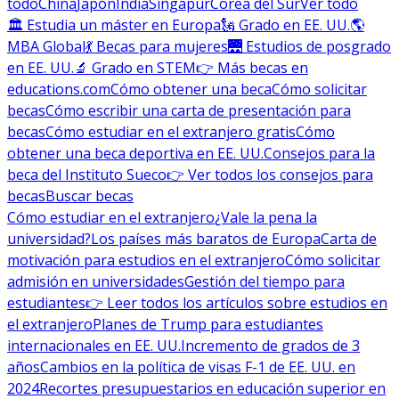
todo
China
Japón
India
Singapur
Corea del Sur
Ver todo
🏛 Estudia un máster en Europa
🗽 Grado en EE. UU.
🌎
MBA Global
💃 Becas para mujeres
🌉 Estudios de posgrado
en EE. UU.
🔬 Grado en STEM
👉 Más becas en
educations.com
Cómo obtener una beca
Cómo solicitar
becas
Cómo escribir una carta de presentación para
becas
Cómo estudiar en el extranjero gratis
Cómo
obtener una beca deportiva en EE. UU.
Consejos para la
beca del Instituto Sueco
👉 Ver todos los consejos para
becas
Buscar becas
Cómo estudiar en el extranjero
¿Vale la pena la
universidad?
Los países más baratos de Europa
Carta de
motivación para estudios en el extranjero
Cómo solicitar
admisión en universidades
Gestión del tiempo para
estudiantes
👉 Leer todos los artículos sobre estudios en
el extranjero
Planes de Trump para estudiantes
internacionales en EE. UU.
Incremento de grados de 3
años
Cambios en la política de visas F-1 de EE. UU. en
2024
Recortes presupuestarios en educación superior en