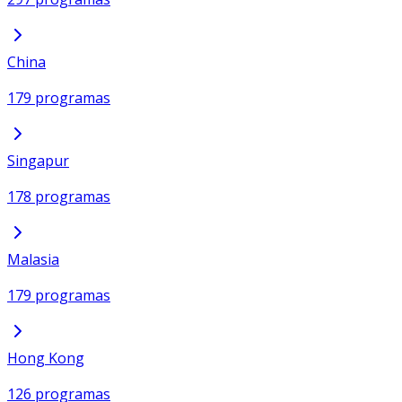
China
179 programas
Singapur
178 programas
Malasia
179 programas
Hong Kong
126 programas