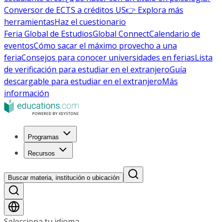
Conversor de ECTS a créditos US
👉 Explora más
herramientas
Haz el cuestionario
Feria Global de Estudios
Global Connect
Calendario de
eventos
Cómo sacar el máximo provecho a una
feria
Consejos para conocer universidades en ferias
Lista
de verificación para estudiar en el extranjero
Guía
descargable para estudiar en el extranjero
Más
información
Programas
Recursos
Buscar materia, institución o ubicación
Selecciona tu idioma