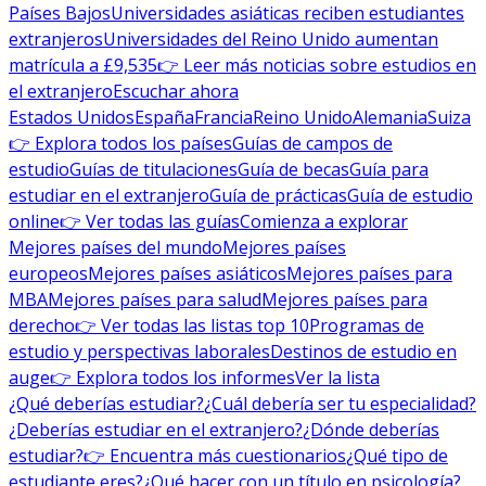
Países Bajos
Universidades asiáticas reciben estudiantes
extranjeros
Universidades del Reino Unido aumentan
matrícula a £9,535
👉 Leer más noticias sobre estudios en
el extranjero
Escuchar ahora
Estados Unidos
España
Francia
Reino Unido
Alemania
Suiza
👉 Explora todos los países
Guías de campos de
estudio
Guías de titulaciones
Guía de becas
Guía para
estudiar en el extranjero
Guía de prácticas
Guía de estudio
online
👉 Ver todas las guías
Comienza a explorar
Mejores países del mundo
Mejores países
europeos
Mejores países asiáticos
Mejores países para
MBA
Mejores países para salud
Mejores países para
derecho
👉 Ver todas las listas top 10
Programas de
estudio y perspectivas laborales
Destinos de estudio en
auge
👉 Explora todos los informes
Ver la lista
¿Qué deberías estudiar?
¿Cuál debería ser tu especialidad?
¿Deberías estudiar en el extranjero?
¿Dónde deberías
estudiar?
👉 Encuentra más cuestionarios
¿Qué tipo de
estudiante eres?
¿Qué hacer con un título en psicología?