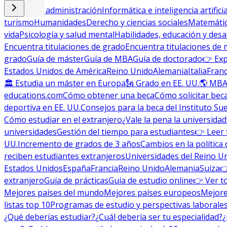
Empresa y administración
Informática e inteligencia artificia
turismo
Humanidades
Derecho y ciencias sociales
Matemática
vida
Psicología y salud mental
Habilidades, educación y desa
Encuentra titulaciones de grado
Encuentra titulaciones de 
grado
Guía de máster
Guía de MBA
Guía de doctorado
👉 Exp
Estados Unidos de América
Reino Unido
Alemania
Italia
Franc
🏛 Estudia un máster en Europa
🗽 Grado en EE. UU.
🌎 MBA
educations.com
Cómo obtener una beca
Cómo solicitar bec
deportiva en EE. UU.
Consejos para la beca del Instituto Su
Cómo estudiar en el extranjero
¿Vale la pena la universidad
universidades
Gestión del tiempo para estudiantes
👉 Leer 
UU.
Incremento de grados de 3 años
Cambios en la política 
reciben estudiantes extranjeros
Universidades del Reino U
Estados Unidos
España
Francia
Reino Unido
Alemania
Suiza

extranjero
Guía de prácticas
Guía de estudio online
👉 Ver t
Mejores países del mundo
Mejores países europeos
Mejore
listas top 10
Programas de estudio y perspectivas laborale
¿Qué deberías estudiar?
¿Cuál debería ser tu especialidad?
¿