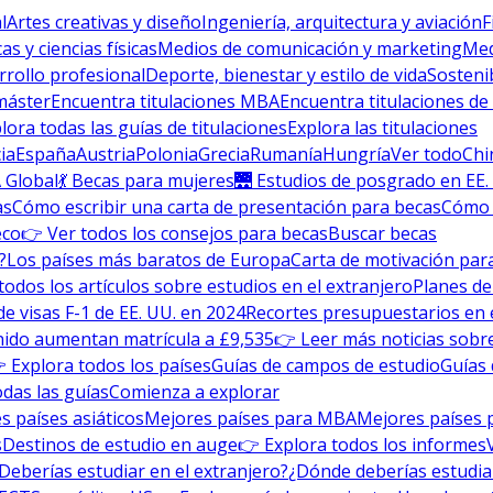
l
Artes creativas y diseño
Ingeniería, arquitectura y aviación
F
s y ciencias físicas
Medios de comunicación y marketing
Med
rrollo profesional
Deporte, bienestar y estilo de vida
Sosteni
máster
Encuentra titulaciones MBA
Encuentra titulaciones de
lora todas las guías de titulaciones
Explora las titulaciones
ia
España
Austria
Polonia
Grecia
Rumanía
Hungría
Ver todo
Chi
 Global
💃 Becas para mujeres
🌉 Estudios de posgrado en EE.
as
Cómo escribir una carta de presentación para becas
Cómo e
eco
👉 Ver todos los consejos para becas
Buscar becas
?
Los países más baratos de Europa
Carta de motivación para
todos los artículos sobre estudios en el extranjero
Planes de
de visas F-1 de EE. UU. en 2024
Recortes presupuestarios en 
nido aumentan matrícula a £9,535
👉 Leer más noticias sobre
 Explora todos los países
Guías de campos de estudio
Guías 
odas las guías
Comienza a explorar
s países asiáticos
Mejores países para MBA
Mejores países 
s
Destinos de estudio en auge
👉 Explora todos los informes
Deberías estudiar en el extranjero?
¿Dónde deberías estudia