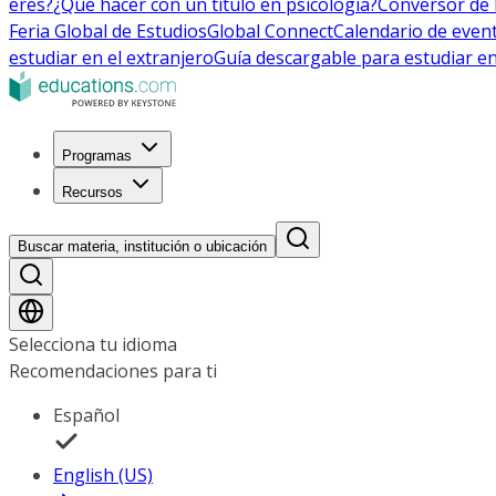
eres?
¿Qué hacer con un título en psicología?
Conversor de 
Feria Global de Estudios
Global Connect
Calendario de even
estudiar en el extranjero
Guía descargable para estudiar en
Programas
Recursos
Buscar materia, institución o ubicación
Selecciona tu idioma
Recomendaciones para ti
Español
English (US)