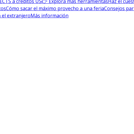
ECTS a créditos US
👉 Explora más herramientas
Haz el cues
tos
Cómo sacar el máximo provecho a una feria
Consejos par
 el extranjero
Más información