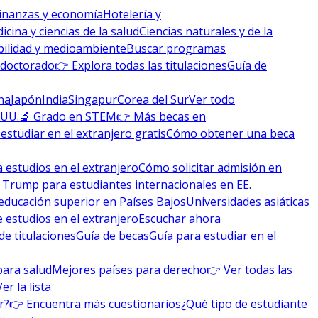
inanzas y economía
Hotelería y
icina y ciencias de la salud
Ciencias naturales y de la
bilidad y medioambiente
Buscar programas
 doctorado
👉 Explora todas las titulaciones
Guía de
na
Japón
India
Singapur
Corea del Sur
Ver todo
 UU.
🔬 Grado en STEM
👉 Más becas en
studiar en el extranjero gratis
Cómo obtener una beca
 estudios en el extranjero
Cómo solicitar admisión en
 Trump para estudiantes internacionales en EE.
educación superior en Países Bajos
Universidades asiáticas
 estudios en el extranjero
Escuchar ahora
de titulaciones
Guía de becas
Guía para estudiar en el
para salud
Mejores países para derecho
👉 Ver todas las
Ver la lista
r?
👉 Encuentra más cuestionarios
¿Qué tipo de estudiante