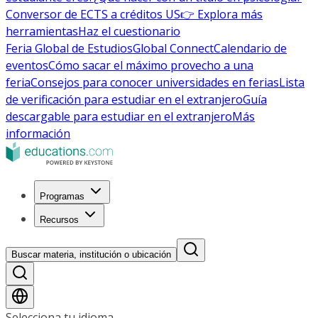
Conversor de ECTS a créditos US
👉 Explora más
herramientas
Haz el cuestionario
Feria Global de Estudios
Global Connect
Calendario de
eventos
Cómo sacar el máximo provecho a una
feria
Consejos para conocer universidades en ferias
Lista
de verificación para estudiar en el extranjero
Guía
descargable para estudiar en el extranjero
Más
información
Programas
Recursos
Buscar materia, institución o ubicación
Selecciona tu idioma