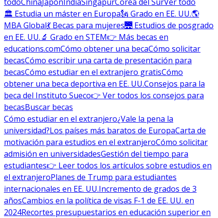
todo
China
Japón
India
Singapur
Corea del Sur
Ver todo
🏛 Estudia un máster en Europa
🗽 Grado en EE. UU.
🌎
MBA Global
💃 Becas para mujeres
🌉 Estudios de posgrado
en EE. UU.
🔬 Grado en STEM
👉 Más becas en
educations.com
Cómo obtener una beca
Cómo solicitar
becas
Cómo escribir una carta de presentación para
becas
Cómo estudiar en el extranjero gratis
Cómo
obtener una beca deportiva en EE. UU.
Consejos para la
beca del Instituto Sueco
👉 Ver todos los consejos para
becas
Buscar becas
Cómo estudiar en el extranjero
¿Vale la pena la
universidad?
Los países más baratos de Europa
Carta de
motivación para estudios en el extranjero
Cómo solicitar
admisión en universidades
Gestión del tiempo para
estudiantes
👉 Leer todos los artículos sobre estudios en
el extranjero
Planes de Trump para estudiantes
internacionales en EE. UU.
Incremento de grados de 3
años
Cambios en la política de visas F-1 de EE. UU. en
2024
Recortes presupuestarios en educación superior en