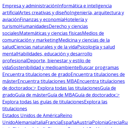
Empresa y administración
Informática e inteligencia
artificial
Artes creativas y diseño
Ingeniería, arquitectura y
aviación
Finanzas y economía
Hotelería y
turismo
Humanidades
Derecho y ciencias
sociales
Matemáticas y ciencias físicas
Medios de
comunicación y marketing
Medicina y ciencias de la
salud
Ciencias naturales y de la vida
Psicología y salud
mental
Habilidades, educación y desarrollo
profesional
Deporte, bienestar y estilo de
vida
Sostenibilidad y medioambiente
Buscar programas
Encuentra titulaciones de grado
Encuentra titulaciones de
máster
Encuentra titulaciones MBA
Encuentra titulaciones
de doctorado
👉 Explora todas las titulaciones
Guía de
grado
Guía de máster
Guía de MBA
Guía de doctorado
👉
Explora todas las guías de titulaciones
Explora las
titulaciones
Estados Unidos de América
Reino
Unido
Alemania
Italia
Francia
España
Austria
Polonia
Grecia
Ru