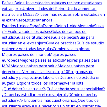
Países Bajos
Universidades asiáticas reciben estudiantes
extranjeros
Universidades del Reino Unido aumentan
matrícula a £9,535
👉 Leer más noticias sobre estudios en
el extranjero
Escuchar ahora
Estados Unidos
España
Francia
Reino Unido
Alemania
Suiza
👉 Explora todos los países
Guías de campos de
estudio
Guías de titulaciones
Guía de becas
Guía para
estudiar en el extranjero
Guía de prácticas
Guía de estudio
online
👉 Ver todas las guías
Comienza a explorar
Mejores países del mundo
Mejores países
europeos
Mejores países asiáticos
Mejores países para
MBA
Mejores países para salud
Mejores países para
derecho
👉 Ver todas las listas top 10
Programas de
estudio y perspectivas laborales
Destinos de estudio en
auge
👉 Explora todos los informes
Ver la lista
¿Qué deberías estudiar?
¿Cuál debería ser tu especialidad?
¿Deberías estudiar en el extranjero?
¿Dónde deberías
estudiar?
👉 Encuentra más cuestionarios
¿Qué tipo de
estudiante eres?
¿Qué hacer con un título en psicología?