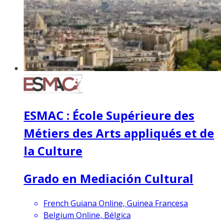
ESMAC : École Supérieure des
Métiers des Arts appliqués et de
la Culture
Grado en Mediación Cultural
French Guiana Online, Guinea Francesa
Belgium Online, Bélgica