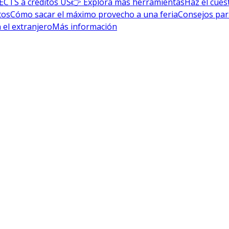
ECTS a créditos US
👉 Explora más herramientas
Haz el cues
tos
Cómo sacar el máximo provecho a una feria
Consejos par
 el extranjero
Más información