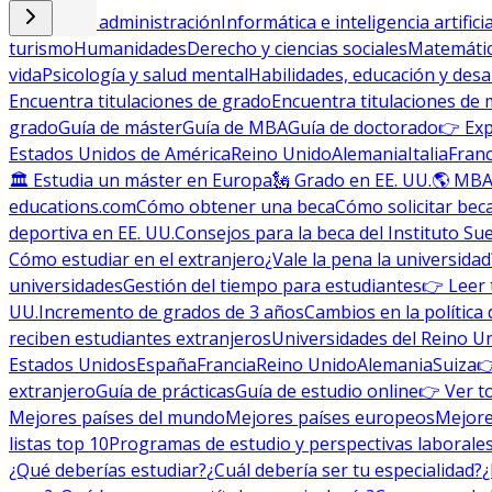
Empresa y administración
Informática e inteligencia artificia
turismo
Humanidades
Derecho y ciencias sociales
Matemática
vida
Psicología y salud mental
Habilidades, educación y desa
Encuentra titulaciones de grado
Encuentra titulaciones de 
grado
Guía de máster
Guía de MBA
Guía de doctorado
👉 Exp
Estados Unidos de América
Reino Unido
Alemania
Italia
Franc
🏛 Estudia un máster en Europa
🗽 Grado en EE. UU.
🌎 MBA
educations.com
Cómo obtener una beca
Cómo solicitar bec
deportiva en EE. UU.
Consejos para la beca del Instituto Su
Cómo estudiar en el extranjero
¿Vale la pena la universidad
universidades
Gestión del tiempo para estudiantes
👉 Leer 
UU.
Incremento de grados de 3 años
Cambios en la política 
reciben estudiantes extranjeros
Universidades del Reino U
Estados Unidos
España
Francia
Reino Unido
Alemania
Suiza

extranjero
Guía de prácticas
Guía de estudio online
👉 Ver t
Mejores países del mundo
Mejores países europeos
Mejore
listas top 10
Programas de estudio y perspectivas laborale
¿Qué deberías estudiar?
¿Cuál debería ser tu especialidad?
¿