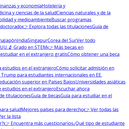
inanzas y economía
Hotelería y
icina y ciencias de la salud
Ciencias naturales y de la
bilidad y medioambiente
Buscar programas
 doctorado
👉 Explora todas las titulaciones
Guía de
na
Japón
India
Singapur
Corea del Sur
Ver todo
 UU.
🔬 Grado en STEM
👉 Más becas en
studiar en el extranjero gratis
Cómo obtener una beca
 estudios en el extranjero
Cómo solicitar admisión en
 Trump para estudiantes internacionales en EE.
educación superior en Países Bajos
Universidades asiáticas
 estudios en el extranjero
Escuchar ahora
de titulaciones
Guía de becas
Guía para estudiar en el
para salud
Mejores países para derecho
👉 Ver todas las
Ver la lista
r?
👉 Encuentra más cuestionarios
¿Qué tipo de estudiante