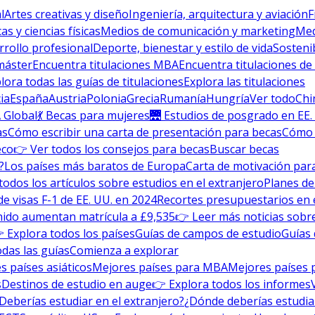
l
Artes creativas y diseño
Ingeniería, arquitectura y aviación
F
s y ciencias físicas
Medios de comunicación y marketing
Med
rrollo profesional
Deporte, bienestar y estilo de vida
Sosteni
máster
Encuentra titulaciones MBA
Encuentra titulaciones de
lora todas las guías de titulaciones
Explora las titulaciones
ia
España
Austria
Polonia
Grecia
Rumanía
Hungría
Ver todo
Chi
 Global
💃 Becas para mujeres
🌉 Estudios de posgrado en EE.
as
Cómo escribir una carta de presentación para becas
Cómo e
eco
👉 Ver todos los consejos para becas
Buscar becas
?
Los países más baratos de Europa
Carta de motivación para
todos los artículos sobre estudios en el extranjero
Planes de
de visas F-1 de EE. UU. en 2024
Recortes presupuestarios en 
nido aumentan matrícula a £9,535
👉 Leer más noticias sobre
 Explora todos los países
Guías de campos de estudio
Guías 
odas las guías
Comienza a explorar
s países asiáticos
Mejores países para MBA
Mejores países 
s
Destinos de estudio en auge
👉 Explora todos los informes
Deberías estudiar en el extranjero?
¿Dónde deberías estudia