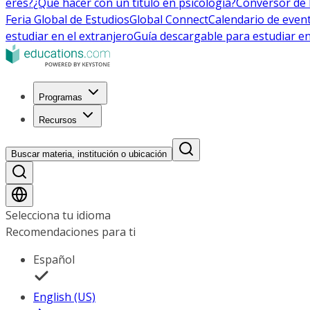
eres?
¿Qué hacer con un título en psicología?
Conversor de 
Feria Global de Estudios
Global Connect
Calendario de even
estudiar en el extranjero
Guía descargable para estudiar en
Programas
Recursos
Buscar materia, institución o ubicación
Selecciona tu idioma
Recomendaciones para ti
Español
English (US)