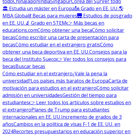
todo
China
Japón
India
Singapur
Corea del Sur
Ver todo
🏛 Estudia un máster en Europa
🗽 Grado en EE. UU.
🌎
MBA Global
💃 Becas para mujeres
🌉 Estudios de posgrado
en EE. UU.
🔬 Grado en STEM
👉 Más becas en
educations.com
Cómo obtener una beca
Cómo solicitar
becas
Cómo escribir una carta de presentación para
becas
Cómo estudiar en el extranjero gratis
Cómo
obtener una beca deportiva en EE. UU.
Consejos para la
beca del Instituto Sueco
👉 Ver todos los consejos para
becas
Buscar becas
Cómo estudiar en el extranjero
¿Vale la pena la
universidad?
Los países más baratos de Europa
Carta de
motivación para estudios en el extranjero
Cómo solicitar
admisión en universidades
Gestión del tiempo para
estudiantes
👉 Leer todos los artículos sobre estudios en
el extranjero
Planes de Trump para estudiantes
internacionales en EE. UU.
Incremento de grados de 3
años
Cambios en la política de visas F-1 de EE. UU. en
2024
Recortes presupuestarios en educación superior en