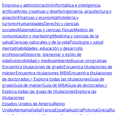
Empresa y administración
Informática e inteligencia
artificial
Artes creativas y diseño
Ingeniería, arquitectura y
aviación
Finanzas y economía
Hotelería y
turismo
Humanidades
Derecho y ciencias
sociales
Matemáticas y ciencias físicas
Medios de
comunicación y marketing
Medicina y ciencias de la
salud
Ciencias naturales y de la vida
Psicología y salud
mental
Habilidades, educación y desarrollo
profesional
Deporte, bienestar y estilo de
vida
Sostenibilidad y medioambiente
Buscar programas
Encuentra titulaciones de grado
Encuentra titulaciones de
máster
Encuentra titulaciones MBA
Encuentra titulaciones
de doctorado
👉 Explora todas las titulaciones
Guía de
grado
Guía de máster
Guía de MBA
Guía de doctorado
👉
Explora todas las guías de titulaciones
Explora las
titulaciones
Estados Unidos de América
Reino
Unido
Alemania
Italia
Francia
España
Austria
Polonia
Grecia
Ru