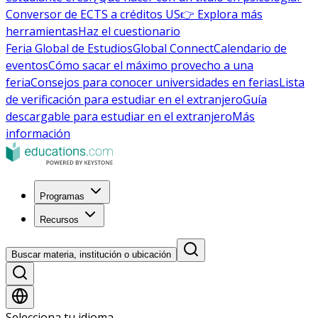
Conversor de ECTS a créditos US
👉 Explora más
herramientas
Haz el cuestionario
Feria Global de Estudios
Global Connect
Calendario de
eventos
Cómo sacar el máximo provecho a una
feria
Consejos para conocer universidades en ferias
Lista
de verificación para estudiar en el extranjero
Guía
descargable para estudiar en el extranjero
Más
información
Programas
Recursos
Buscar materia, institución o ubicación
Selecciona tu idioma