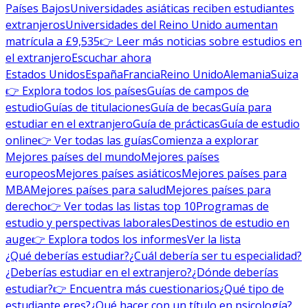
Países Bajos
Universidades asiáticas reciben estudiantes
extranjeros
Universidades del Reino Unido aumentan
matrícula a £9,535
👉 Leer más noticias sobre estudios en
el extranjero
Escuchar ahora
Estados Unidos
España
Francia
Reino Unido
Alemania
Suiza
👉 Explora todos los países
Guías de campos de
estudio
Guías de titulaciones
Guía de becas
Guía para
estudiar en el extranjero
Guía de prácticas
Guía de estudio
online
👉 Ver todas las guías
Comienza a explorar
Mejores países del mundo
Mejores países
europeos
Mejores países asiáticos
Mejores países para
MBA
Mejores países para salud
Mejores países para
derecho
👉 Ver todas las listas top 10
Programas de
estudio y perspectivas laborales
Destinos de estudio en
auge
👉 Explora todos los informes
Ver la lista
¿Qué deberías estudiar?
¿Cuál debería ser tu especialidad?
¿Deberías estudiar en el extranjero?
¿Dónde deberías
estudiar?
👉 Encuentra más cuestionarios
¿Qué tipo de
estudiante eres?
¿Qué hacer con un título en psicología?