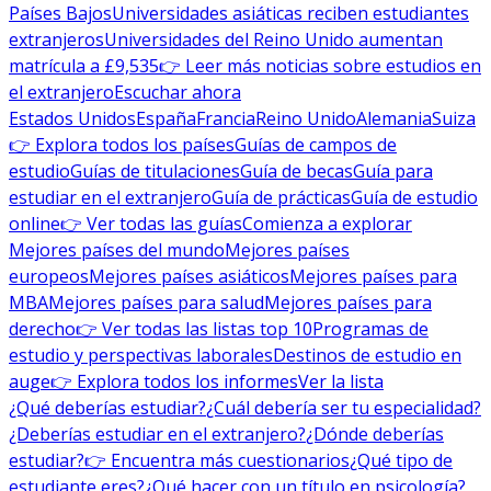
Países Bajos
Universidades asiáticas reciben estudiantes
extranjeros
Universidades del Reino Unido aumentan
matrícula a £9,535
👉 Leer más noticias sobre estudios en
el extranjero
Escuchar ahora
Estados Unidos
España
Francia
Reino Unido
Alemania
Suiza
👉 Explora todos los países
Guías de campos de
estudio
Guías de titulaciones
Guía de becas
Guía para
estudiar en el extranjero
Guía de prácticas
Guía de estudio
online
👉 Ver todas las guías
Comienza a explorar
Mejores países del mundo
Mejores países
europeos
Mejores países asiáticos
Mejores países para
MBA
Mejores países para salud
Mejores países para
derecho
👉 Ver todas las listas top 10
Programas de
estudio y perspectivas laborales
Destinos de estudio en
auge
👉 Explora todos los informes
Ver la lista
¿Qué deberías estudiar?
¿Cuál debería ser tu especialidad?
¿Deberías estudiar en el extranjero?
¿Dónde deberías
estudiar?
👉 Encuentra más cuestionarios
¿Qué tipo de
estudiante eres?
¿Qué hacer con un título en psicología?