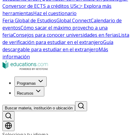
Conversor de ECTS a créditos US
👉 Explora más
herramientas
Haz el cuestionario
Feria Global de Estudios
Global Connect
Calendario de
eventos
Cómo sacar el máximo provecho a una
feria
Consejos para conocer universidades en ferias
Lista
de verificación para estudiar en el extranjero
Guía
descargable para estudiar en el extranjero
Más
información
Programas
Recursos
Buscar materia, institución o ubicación
Selecciona tu idioma