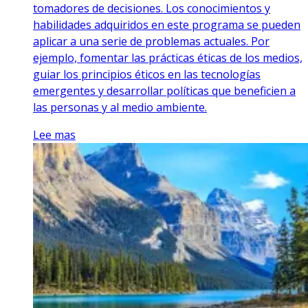
tomadores de decisiones. Los conocimientos y
habilidades adquiridos en este programa se pueden
aplicar a una serie de problemas actuales. Por
ejemplo, fomentar las prácticas éticas de los medios,
guiar los principios éticos en las tecnologías
emergentes y desarrollar políticas que beneficien a
las personas y al medio ambiente.
Lee mas