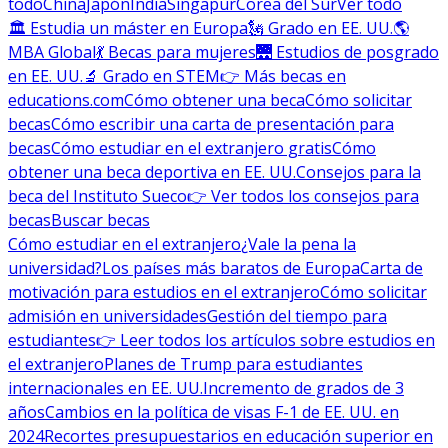
todo
China
Japón
India
Singapur
Corea del Sur
Ver todo
🏛 Estudia un máster en Europa
🗽 Grado en EE. UU.
🌎
MBA Global
💃 Becas para mujeres
🌉 Estudios de posgrado
en EE. UU.
🔬 Grado en STEM
👉 Más becas en
educations.com
Cómo obtener una beca
Cómo solicitar
becas
Cómo escribir una carta de presentación para
becas
Cómo estudiar en el extranjero gratis
Cómo
obtener una beca deportiva en EE. UU.
Consejos para la
beca del Instituto Sueco
👉 Ver todos los consejos para
becas
Buscar becas
Cómo estudiar en el extranjero
¿Vale la pena la
universidad?
Los países más baratos de Europa
Carta de
motivación para estudios en el extranjero
Cómo solicitar
admisión en universidades
Gestión del tiempo para
estudiantes
👉 Leer todos los artículos sobre estudios en
el extranjero
Planes de Trump para estudiantes
internacionales en EE. UU.
Incremento de grados de 3
años
Cambios en la política de visas F-1 de EE. UU. en
2024
Recortes presupuestarios en educación superior en