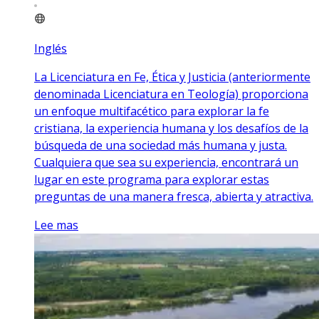
Inglés
La Licenciatura en Fe, Ética y Justicia (anteriormente
denominada Licenciatura en Teología) proporciona
un enfoque multifacético para explorar la fe
cristiana, la experiencia humana y los desafíos de la
búsqueda de una sociedad más humana y justa.
Cualquiera que sea su experiencia, encontrará un
lugar en este programa para explorar estas
preguntas de una manera fresca, abierta y atractiva.
Lee mas