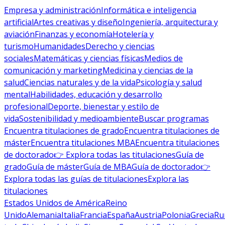
Empresa y administración
Informática e inteligencia
artificial
Artes creativas y diseño
Ingeniería, arquitectura y
aviación
Finanzas y economía
Hotelería y
turismo
Humanidades
Derecho y ciencias
sociales
Matemáticas y ciencias físicas
Medios de
comunicación y marketing
Medicina y ciencias de la
salud
Ciencias naturales y de la vida
Psicología y salud
mental
Habilidades, educación y desarrollo
profesional
Deporte, bienestar y estilo de
vida
Sostenibilidad y medioambiente
Buscar programas
Encuentra titulaciones de grado
Encuentra titulaciones de
máster
Encuentra titulaciones MBA
Encuentra titulaciones
de doctorado
👉 Explora todas las titulaciones
Guía de
grado
Guía de máster
Guía de MBA
Guía de doctorado
👉
Explora todas las guías de titulaciones
Explora las
titulaciones
Estados Unidos de América
Reino
Unido
Alemania
Italia
Francia
España
Austria
Polonia
Grecia
Ru