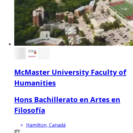
McMaster University Faculty of
Humanities
Hons Bachillerato en Artes en
Filosofía
Hamilton, Canadá