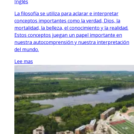
Inglés
La filosofía se utiliza para aclarar e interpretar
conceptos importantes como la verdad, Dios, la
mortalidad, la belleza, el conocimiento y la realidad.
Estos conceptos juegan un papel importante en
nuestra autocomprensión y nuestra interpretación
del mundo.
Lee mas