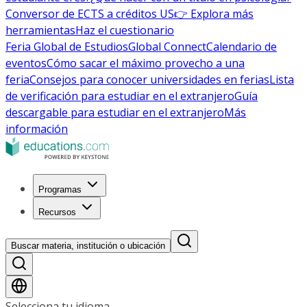
Conversor de ECTS a créditos US
👉 Explora más
herramientas
Haz el cuestionario
Feria Global de Estudios
Global Connect
Calendario de
eventos
Cómo sacar el máximo provecho a una
feria
Consejos para conocer universidades en ferias
Lista
de verificación para estudiar en el extranjero
Guía
descargable para estudiar en el extranjero
Más
información
Programas
Recursos
Buscar materia, institución o ubicación
Selecciona tu idioma