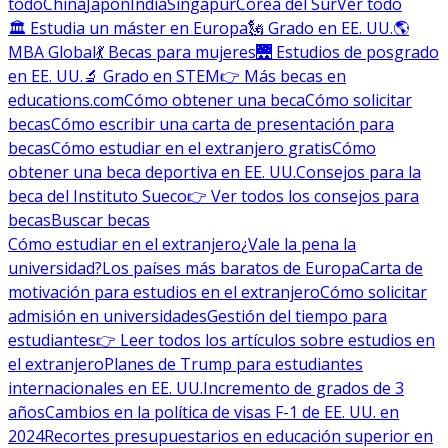
todo
China
Japón
India
Singapur
Corea del Sur
Ver todo
🏛 Estudia un máster en Europa
🗽 Grado en EE. UU.
🌎
MBA Global
💃 Becas para mujeres
🌉 Estudios de posgrado
en EE. UU.
🔬 Grado en STEM
👉 Más becas en
educations.com
Cómo obtener una beca
Cómo solicitar
becas
Cómo escribir una carta de presentación para
becas
Cómo estudiar en el extranjero gratis
Cómo
obtener una beca deportiva en EE. UU.
Consejos para la
beca del Instituto Sueco
👉 Ver todos los consejos para
becas
Buscar becas
Cómo estudiar en el extranjero
¿Vale la pena la
universidad?
Los países más baratos de Europa
Carta de
motivación para estudios en el extranjero
Cómo solicitar
admisión en universidades
Gestión del tiempo para
estudiantes
👉 Leer todos los artículos sobre estudios en
el extranjero
Planes de Trump para estudiantes
internacionales en EE. UU.
Incremento de grados de 3
años
Cambios en la política de visas F-1 de EE. UU. en
2024
Recortes presupuestarios en educación superior en