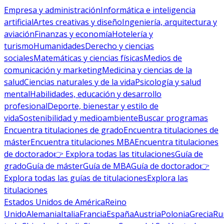
Empresa y administración
Informática e inteligencia
artificial
Artes creativas y diseño
Ingeniería, arquitectura y
aviación
Finanzas y economía
Hotelería y
turismo
Humanidades
Derecho y ciencias
sociales
Matemáticas y ciencias físicas
Medios de
comunicación y marketing
Medicina y ciencias de la
salud
Ciencias naturales y de la vida
Psicología y salud
mental
Habilidades, educación y desarrollo
profesional
Deporte, bienestar y estilo de
vida
Sostenibilidad y medioambiente
Buscar programas
Encuentra titulaciones de grado
Encuentra titulaciones de
máster
Encuentra titulaciones MBA
Encuentra titulaciones
de doctorado
👉 Explora todas las titulaciones
Guía de
grado
Guía de máster
Guía de MBA
Guía de doctorado
👉
Explora todas las guías de titulaciones
Explora las
titulaciones
Estados Unidos de América
Reino
Unido
Alemania
Italia
Francia
España
Austria
Polonia
Grecia
Ru