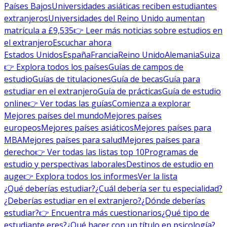
Países Bajos
Universidades asiáticas reciben estudiantes
extranjeros
Universidades del Reino Unido aumentan
matrícula a £9,535
👉 Leer más noticias sobre estudios en
el extranjero
Escuchar ahora
Estados Unidos
España
Francia
Reino Unido
Alemania
Suiza
👉 Explora todos los países
Guías de campos de
estudio
Guías de titulaciones
Guía de becas
Guía para
estudiar en el extranjero
Guía de prácticas
Guía de estudio
online
👉 Ver todas las guías
Comienza a explorar
Mejores países del mundo
Mejores países
europeos
Mejores países asiáticos
Mejores países para
MBA
Mejores países para salud
Mejores países para
derecho
👉 Ver todas las listas top 10
Programas de
estudio y perspectivas laborales
Destinos de estudio en
auge
👉 Explora todos los informes
Ver la lista
¿Qué deberías estudiar?
¿Cuál debería ser tu especialidad?
¿Deberías estudiar en el extranjero?
¿Dónde deberías
estudiar?
👉 Encuentra más cuestionarios
¿Qué tipo de
estudiante eres?
¿Qué hacer con un título en psicología?