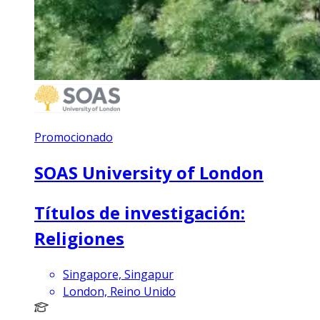
Promocionado
SOAS University of London
Títulos de investigación:
Religiones
Singapore, Singapur
London, Reino Unido