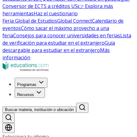
Conversor de ECTS a créditos US
👉 Explora más
herramientas
Haz el cuestionario
Feria Global de Estudios
Global Connect
Calendario de
eventos
Cómo sacar el máximo provecho a una
feria
Consejos para conocer universidades en ferias
Lista
de verificación para estudiar en el extranjero
Guía
descargable para estudiar en el extranjero
Más
información
Programas
Recursos
Buscar materia, institución o ubicación
Selecciona tu idioma