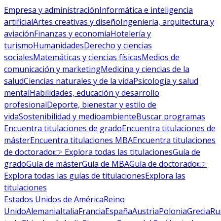
Empresa y administración
Informática e inteligencia
artificial
Artes creativas y diseño
Ingeniería, arquitectura y
aviación
Finanzas y economía
Hotelería y
turismo
Humanidades
Derecho y ciencias
sociales
Matemáticas y ciencias físicas
Medios de
comunicación y marketing
Medicina y ciencias de la
salud
Ciencias naturales y de la vida
Psicología y salud
mental
Habilidades, educación y desarrollo
profesional
Deporte, bienestar y estilo de
vida
Sostenibilidad y medioambiente
Buscar programas
Encuentra titulaciones de grado
Encuentra titulaciones de
máster
Encuentra titulaciones MBA
Encuentra titulaciones
de doctorado
👉 Explora todas las titulaciones
Guía de
grado
Guía de máster
Guía de MBA
Guía de doctorado
👉
Explora todas las guías de titulaciones
Explora las
titulaciones
Estados Unidos de América
Reino
Unido
Alemania
Italia
Francia
España
Austria
Polonia
Grecia
Ru