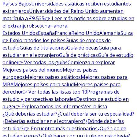
Países Bajos
Universidades asiáticas reciben estudiantes
extranjeros
Universidades del Reino Unido aumentan
matrícula a £9,535
👉 Leer más noticias sobre estudios en
el extranjero
Escuchar ahora
Estados Unidos
España
Francia
Reino Unido
Alemania
Suiza
👉 Explora todos los países
Guías de campos de
estudio
Guías de titulaciones
Guía de becas
Guía para
estudiar en el extranjero
Guía de prácticas
Guía de estudio
online
👉 Ver todas las guías
Comienza a explorar
Mejores países del mundo
Mejores países
europeos
Mejores países asiáticos
Mejores países para
MBA
Mejores países para salud
Mejores países para
derecho
👉 Ver todas las listas top 10
Programas de
estudio y perspectivas laborales
Destinos de estudio en
auge
👉 Explora todos los informes
Ver la lista
¿Qué deberías estudiar?
¿Cuál debería ser tu especialidad?
¿Deberías estudiar en el extranjero?
¿Dónde deberías
estudiar?
👉 Encuentra más cuestionarios
¿Qué tipo de
estudiante eres?
¿Qué hacer con un título en psicología?