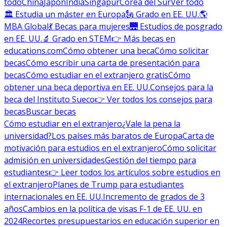
todo
China
Japón
India
Singapur
Corea del Sur
Ver todo
🏛 Estudia un máster en Europa
🗽 Grado en EE. UU.
🌎
MBA Global
💃 Becas para mujeres
🌉 Estudios de posgrado
en EE. UU.
🔬 Grado en STEM
👉 Más becas en
educations.com
Cómo obtener una beca
Cómo solicitar
becas
Cómo escribir una carta de presentación para
becas
Cómo estudiar en el extranjero gratis
Cómo
obtener una beca deportiva en EE. UU.
Consejos para la
beca del Instituto Sueco
👉 Ver todos los consejos para
becas
Buscar becas
Cómo estudiar en el extranjero
¿Vale la pena la
universidad?
Los países más baratos de Europa
Carta de
motivación para estudios en el extranjero
Cómo solicitar
admisión en universidades
Gestión del tiempo para
estudiantes
👉 Leer todos los artículos sobre estudios en
el extranjero
Planes de Trump para estudiantes
internacionales en EE. UU.
Incremento de grados de 3
años
Cambios en la política de visas F-1 de EE. UU. en
2024
Recortes presupuestarios en educación superior en