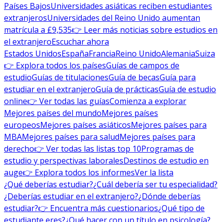
Países Bajos
Universidades asiáticas reciben estudiantes
extranjeros
Universidades del Reino Unido aumentan
matrícula a £9,535
👉 Leer más noticias sobre estudios en
el extranjero
Escuchar ahora
Estados Unidos
España
Francia
Reino Unido
Alemania
Suiza
👉 Explora todos los países
Guías de campos de
estudio
Guías de titulaciones
Guía de becas
Guía para
estudiar en el extranjero
Guía de prácticas
Guía de estudio
online
👉 Ver todas las guías
Comienza a explorar
Mejores países del mundo
Mejores países
europeos
Mejores países asiáticos
Mejores países para
MBA
Mejores países para salud
Mejores países para
derecho
👉 Ver todas las listas top 10
Programas de
estudio y perspectivas laborales
Destinos de estudio en
auge
👉 Explora todos los informes
Ver la lista
¿Qué deberías estudiar?
¿Cuál debería ser tu especialidad?
¿Deberías estudiar en el extranjero?
¿Dónde deberías
estudiar?
👉 Encuentra más cuestionarios
¿Qué tipo de
estudiante eres?
¿Qué hacer con un título en psicología?