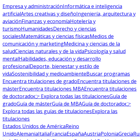
Empresa y administración
Informática e inteligencia
artificial
Artes creativas y diseño
Ingeniería, arquitectura y
aviación
Finanzas y economía
Hotelería y
turismo
Humanidades
Derecho y ciencias
sociales
Matemáticas y ciencias físicas
Medios de
comunicación y marketing
Medicina y ciencias de la
salud
Ciencias naturales y de la vida
Psicología y salud
mental
Habilidades, educación y desarrollo
profesional
Deporte, bienestar y estilo de
vida
Sostenibilidad y medioambiente
Buscar programas
Encuentra titulaciones de grado
Encuentra titulaciones de
máster
Encuentra titulaciones MBA
Encuentra titulaciones
de doctorado
👉 Explora todas las titulaciones
Guía de
grado
Guía de máster
Guía de MBA
Guía de doctorado
👉
Explora todas las guías de titulaciones
Explora las
titulaciones
Estados Unidos de América
Reino
Unido
Alemania
Italia
Francia
España
Austria
Polonia
Grecia
Ru