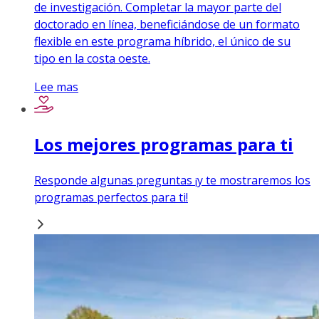
de investigación. Completar la mayor parte del
doctorado en línea, beneficiándose de un formato
flexible en este programa híbrido, el único de su
tipo en la costa oeste.
Lee mas
Los mejores programas para ti
Responde algunas preguntas ¡y te mostraremos los
programas perfectos para ti!