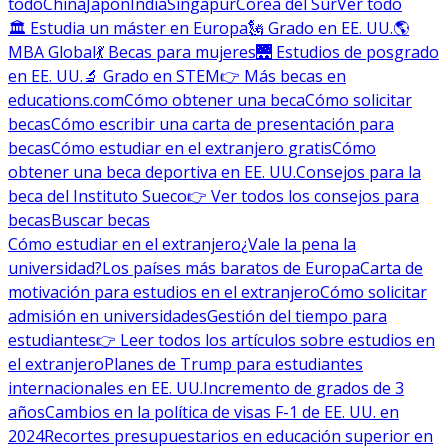
todo
China
Japón
India
Singapur
Corea del Sur
Ver todo
🏛 Estudia un máster en Europa
🗽 Grado en EE. UU.
🌎
MBA Global
💃 Becas para mujeres
🌉 Estudios de posgrado
en EE. UU.
🔬 Grado en STEM
👉 Más becas en
educations.com
Cómo obtener una beca
Cómo solicitar
becas
Cómo escribir una carta de presentación para
becas
Cómo estudiar en el extranjero gratis
Cómo
obtener una beca deportiva en EE. UU.
Consejos para la
beca del Instituto Sueco
👉 Ver todos los consejos para
becas
Buscar becas
Cómo estudiar en el extranjero
¿Vale la pena la
universidad?
Los países más baratos de Europa
Carta de
motivación para estudios en el extranjero
Cómo solicitar
admisión en universidades
Gestión del tiempo para
estudiantes
👉 Leer todos los artículos sobre estudios en
el extranjero
Planes de Trump para estudiantes
internacionales en EE. UU.
Incremento de grados de 3
años
Cambios en la política de visas F-1 de EE. UU. en
2024
Recortes presupuestarios en educación superior en