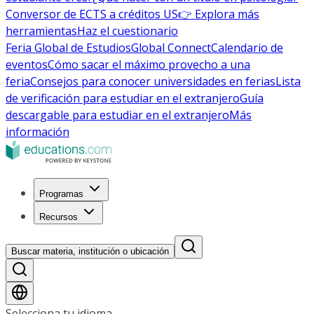
Conversor de ECTS a créditos US
👉 Explora más
herramientas
Haz el cuestionario
Feria Global de Estudios
Global Connect
Calendario de
eventos
Cómo sacar el máximo provecho a una
feria
Consejos para conocer universidades en ferias
Lista
de verificación para estudiar en el extranjero
Guía
descargable para estudiar en el extranjero
Más
información
Programas
Recursos
Buscar materia, institución o ubicación
Selecciona tu idioma