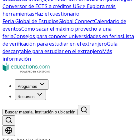
Conversor de ECTS a créditos US
👉 Explora más
herramientas
Haz el cuestionario
Feria Global de Estudios
Global Connect
Calendario de
eventos
Cómo sacar el máximo provecho a una
feria
Consejos para conocer universidades en ferias
Lista
de verificación para estudiar en el extranjero
Guía
descargable para estudiar en el extranjero
Más
información
Programas
Recursos
Buscar materia, institución o ubicación
Selecciona tu idioma