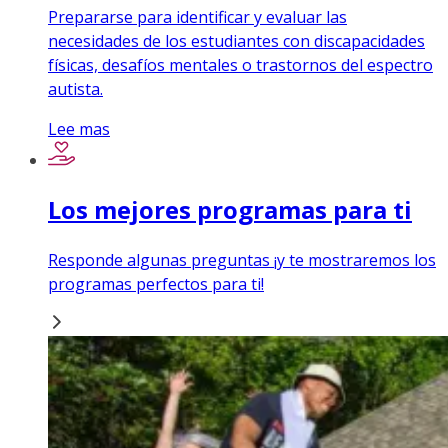
Prepararse para identificar y evaluar las
necesidades de los estudiantes con discapacidades
físicas, desafíos mentales o trastornos del espectro
autista.
Lee mas
Los mejores programas para ti
Responde algunas preguntas ¡y te mostraremos los
programas perfectos para ti!