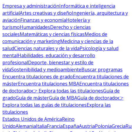
Empresa y administración
Informática e inteligencia
artificial
Artes creativas y diseño
Ingeniería, arquitectura y
aviación
Finanzas y economía
Hotelería y
turismo
Humanidades
Derecho y ciencias
sociales
Matemáticas y ciencias físicas
Medios de
comunicación y marketing
Medicina y ciencias de la
salud
Ciencias naturales y de la vida
Psicología y salud
mental
Habilidades, educación y desarrollo
profesional
Deporte, bienestar y estilo de
vida
Sostenibilidad y medioambiente
Buscar programas
Encuentra titulaciones de grado
Encuentra titulaciones de
máster
Encuentra titulaciones MBA
Encuentra titulaciones
de doctorado
👉 Explora todas las titulaciones
Guía de
grado
Guía de máster
Guía de MBA
Guía de doctorado
👉
Explora todas las guías de titulaciones
Explora las
titulaciones
Estados Unidos de América
Reino
Unido
Alemania
Italia
Francia
España
Austria
Polonia
Grecia
Ru