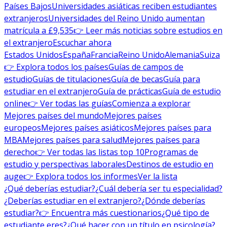
Países Bajos
Universidades asiáticas reciben estudiantes
extranjeros
Universidades del Reino Unido aumentan
matrícula a £9,535
👉 Leer más noticias sobre estudios en
el extranjero
Escuchar ahora
Estados Unidos
España
Francia
Reino Unido
Alemania
Suiza
👉 Explora todos los países
Guías de campos de
estudio
Guías de titulaciones
Guía de becas
Guía para
estudiar en el extranjero
Guía de prácticas
Guía de estudio
online
👉 Ver todas las guías
Comienza a explorar
Mejores países del mundo
Mejores países
europeos
Mejores países asiáticos
Mejores países para
MBA
Mejores países para salud
Mejores países para
derecho
👉 Ver todas las listas top 10
Programas de
estudio y perspectivas laborales
Destinos de estudio en
auge
👉 Explora todos los informes
Ver la lista
¿Qué deberías estudiar?
¿Cuál debería ser tu especialidad?
¿Deberías estudiar en el extranjero?
¿Dónde deberías
estudiar?
👉 Encuentra más cuestionarios
¿Qué tipo de
estudiante eres?
¿Qué hacer con un título en psicología?