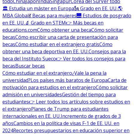
todo
China
Japón
India
Singapur
Corea del Sur
Ver todo
🏛 Estudia un máster en Europa
🗽 Grado en EE. UU.
🌎
MBA Global
💃 Becas para mujeres
🌉 Estudios de posgrado
en EE. UU.
🔬 Grado en STEM
👉 Más becas en
educations.com
Cómo obtener una beca
Cómo solicitar
becas
Cómo escribir una carta de presentación para
becas
Cómo estudiar en el extranjero gratis
Cómo
obtener una beca deportiva en EE. UU.
Consejos para la
beca del Instituto Sueco
👉 Ver todos los consejos para
becas
Buscar becas
Cómo estudiar en el extranjero
¿Vale la pena la
universidad?
Los países más baratos de Europa
Carta de
motivación para estudios en el extranjero
Cómo solicitar
admisión en universidades
Gestión del tiempo para
estudiantes
👉 Leer todos los artículos sobre estudios en
el extranjero
Planes de Trump para estudiantes
internacionales en EE. UU.
Incremento de grados de 3
años
Cambios en la política de visas F-1 de EE. UU. en
2024
Recortes presupuestarios en educación superior en