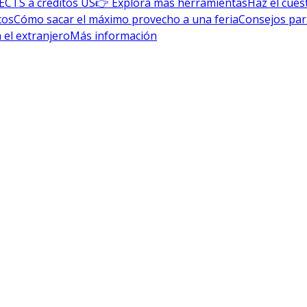
ECTS a créditos US
👉 Explora más herramientas
Haz el cues
tos
Cómo sacar el máximo provecho a una feria
Consejos par
 el extranjero
Más información