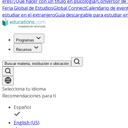
eres?
¿Qué hacer con un título en psicología?
Conversor de 
Feria Global de Estudios
Global Connect
Calendario de even
estudiar en el extranjero
Guía descargable para estudiar en
Programas
Recursos
Buscar materia, institución o ubicación
Selecciona tu idioma
Recomendaciones para ti
Español
English (US)