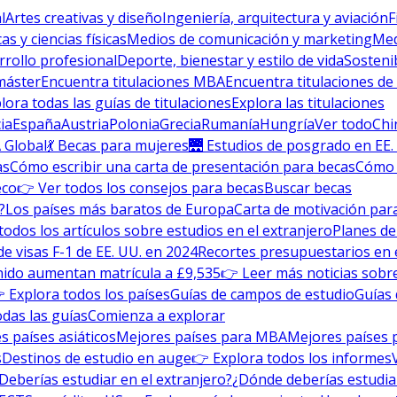
l
Artes creativas y diseño
Ingeniería, arquitectura y aviación
F
s y ciencias físicas
Medios de comunicación y marketing
Med
rrollo profesional
Deporte, bienestar y estilo de vida
Sosteni
máster
Encuentra titulaciones MBA
Encuentra titulaciones de
lora todas las guías de titulaciones
Explora las titulaciones
ia
España
Austria
Polonia
Grecia
Rumanía
Hungría
Ver todo
Chi
 Global
💃 Becas para mujeres
🌉 Estudios de posgrado en EE.
as
Cómo escribir una carta de presentación para becas
Cómo e
eco
👉 Ver todos los consejos para becas
Buscar becas
?
Los países más baratos de Europa
Carta de motivación para
todos los artículos sobre estudios en el extranjero
Planes de
de visas F-1 de EE. UU. en 2024
Recortes presupuestarios en 
nido aumentan matrícula a £9,535
👉 Leer más noticias sobre
 Explora todos los países
Guías de campos de estudio
Guías 
odas las guías
Comienza a explorar
s países asiáticos
Mejores países para MBA
Mejores países 
s
Destinos de estudio en auge
👉 Explora todos los informes
Deberías estudiar en el extranjero?
¿Dónde deberías estudia