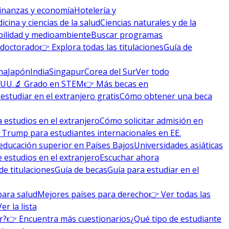
inanzas y economía
Hotelería y
icina y ciencias de la salud
Ciencias naturales y de la
bilidad y medioambiente
Buscar programas
 doctorado
👉 Explora todas las titulaciones
Guía de
na
Japón
India
Singapur
Corea del Sur
Ver todo
 UU.
🔬 Grado en STEM
👉 Más becas en
studiar en el extranjero gratis
Cómo obtener una beca
 estudios en el extranjero
Cómo solicitar admisión en
 Trump para estudiantes internacionales en EE.
educación superior en Países Bajos
Universidades asiáticas
 estudios en el extranjero
Escuchar ahora
de titulaciones
Guía de becas
Guía para estudiar en el
para salud
Mejores países para derecho
👉 Ver todas las
Ver la lista
r?
👉 Encuentra más cuestionarios
¿Qué tipo de estudiante