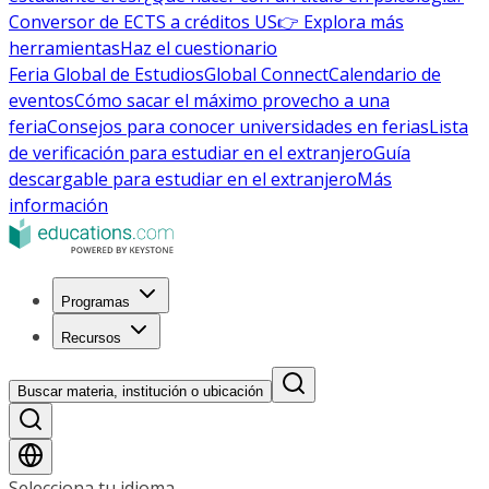
Conversor de ECTS a créditos US
👉 Explora más
herramientas
Haz el cuestionario
Feria Global de Estudios
Global Connect
Calendario de
eventos
Cómo sacar el máximo provecho a una
feria
Consejos para conocer universidades en ferias
Lista
de verificación para estudiar en el extranjero
Guía
descargable para estudiar en el extranjero
Más
información
Programas
Recursos
Buscar materia, institución o ubicación
Selecciona tu idioma