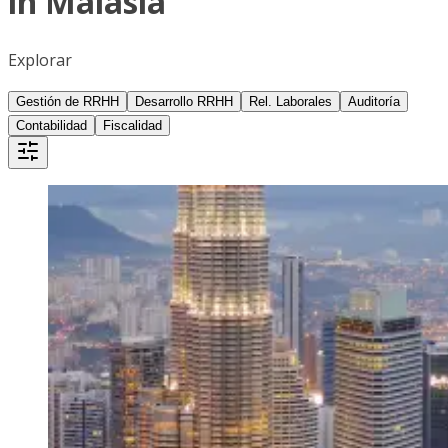
in Malasia
Explorar
Gestión de RRHH
Desarrollo RRHH
Rel. Laborales
Auditoría
Contabilidad
Fiscalidad