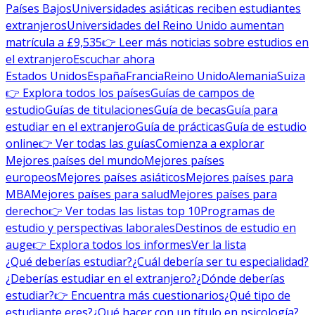
Países Bajos
Universidades asiáticas reciben estudiantes
extranjeros
Universidades del Reino Unido aumentan
matrícula a £9,535
👉 Leer más noticias sobre estudios en
el extranjero
Escuchar ahora
Estados Unidos
España
Francia
Reino Unido
Alemania
Suiza
👉 Explora todos los países
Guías de campos de
estudio
Guías de titulaciones
Guía de becas
Guía para
estudiar en el extranjero
Guía de prácticas
Guía de estudio
online
👉 Ver todas las guías
Comienza a explorar
Mejores países del mundo
Mejores países
europeos
Mejores países asiáticos
Mejores países para
MBA
Mejores países para salud
Mejores países para
derecho
👉 Ver todas las listas top 10
Programas de
estudio y perspectivas laborales
Destinos de estudio en
auge
👉 Explora todos los informes
Ver la lista
¿Qué deberías estudiar?
¿Cuál debería ser tu especialidad?
¿Deberías estudiar en el extranjero?
¿Dónde deberías
estudiar?
👉 Encuentra más cuestionarios
¿Qué tipo de
estudiante eres?
¿Qué hacer con un título en psicología?