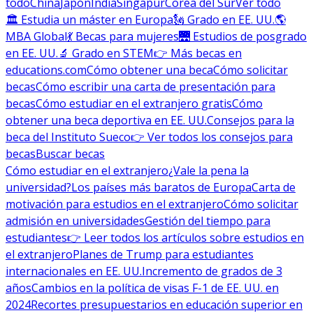
todo
China
Japón
India
Singapur
Corea del Sur
Ver todo
🏛 Estudia un máster en Europa
🗽 Grado en EE. UU.
🌎
MBA Global
💃 Becas para mujeres
🌉 Estudios de posgrado
en EE. UU.
🔬 Grado en STEM
👉 Más becas en
educations.com
Cómo obtener una beca
Cómo solicitar
becas
Cómo escribir una carta de presentación para
becas
Cómo estudiar en el extranjero gratis
Cómo
obtener una beca deportiva en EE. UU.
Consejos para la
beca del Instituto Sueco
👉 Ver todos los consejos para
becas
Buscar becas
Cómo estudiar en el extranjero
¿Vale la pena la
universidad?
Los países más baratos de Europa
Carta de
motivación para estudios en el extranjero
Cómo solicitar
admisión en universidades
Gestión del tiempo para
estudiantes
👉 Leer todos los artículos sobre estudios en
el extranjero
Planes de Trump para estudiantes
internacionales en EE. UU.
Incremento de grados de 3
años
Cambios en la política de visas F-1 de EE. UU. en
2024
Recortes presupuestarios en educación superior en