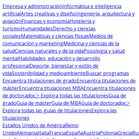
Empresa y administración
Informática e inteligencia
artificial
Artes creativas y diseño
Ingeniería, arquitectura y
aviación
Finanzas y economía
Hotelería y
turismo
Humanidades
Derecho y ciencias
sociales
Matemáticas y ciencias físicas
Medios de
comunicación y marketing
Medicina y ciencias de la
salud
Ciencias naturales y de la vida
Psicología y salud
mental
Habilidades, educación y desarrollo
profesional
Deporte, bienestar y estilo de
vida
Sostenibilidad y medioambiente
Buscar programas
Encuentra titulaciones de grado
Encuentra titulaciones de
máster
Encuentra titulaciones MBA
Encuentra titulaciones
de doctorado
👉 Explora todas las titulaciones
Guía de
grado
Guía de máster
Guía de MBA
Guía de doctorado
👉
Explora todas las guías de titulaciones
Explora las
titulaciones
Estados Unidos de América
Reino
Unido
Alemania
Italia
Francia
España
Austria
Polonia
Grecia
Ru