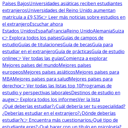
Países Bajos
Universidades asiáticas reciben estudiantes
extranjeros
Universidades del Reino Unido aumentan
matrícula a £9,535
👉 Leer más noticias sobre estudios en
el extranjero
Escuchar ahora
Estados Unidos
España
Francia
Reino Unido
Alemania
Suiza
👉 Explora todos los países
Guías de campos de
estudio
Guías de titulaciones
Guía de becas
Guía para
estudiar en el extranjero
Guía de prácticas
Guía de estudio
online
👉 Ver todas las guías
Comienza a explorar
Mejores países del mundo
Mejores países
europeos
Mejores países asiáticos
Mejores países para
MBA
Mejores países para salud
Mejores países para
derecho
👉 Ver todas las listas top 10
Programas de
estudio y perspectivas laborales
Destinos de estudio en
auge
👉 Explora todos los informes
Ver la lista
¿Qué deberías estudiar?
¿Cuál debería ser tu especialidad?
¿Deberías estudiar en el extranjero?
¿Dónde deberías
estudiar?
👉 Encuentra más cuestionarios
¿Qué tipo de
estudiante eres?
¿Qué hacer con un título en psicología?