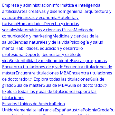
Empresa y administración
Informática e inteligencia
artificial
Artes creativas y diseño
Ingeniería, arquitectura y
aviación
Finanzas y economía
Hotelería y
turismo
Humanidades
Derecho y ciencias
sociales
Matemáticas y ciencias físicas
Medios de
comunicación y marketing
Medicina y ciencias de la
salud
Ciencias naturales y de la vida
Psicología y salud
mental
Habilidades, educación y desarrollo
profesional
Deporte, bienestar y estilo de
vida
Sostenibilidad y medioambiente
Buscar programas
Encuentra titulaciones de grado
Encuentra titulaciones de
máster
Encuentra titulaciones MBA
Encuentra titulaciones
de doctorado
👉 Explora todas las titulaciones
Guía de
grado
Guía de máster
Guía de MBA
Guía de doctorado
👉
Explora todas las guías de titulaciones
Explora las
titulaciones
Estados Unidos de América
Reino
Unido
Alemania
Italia
Francia
España
Austria
Polonia
Grecia
Ru