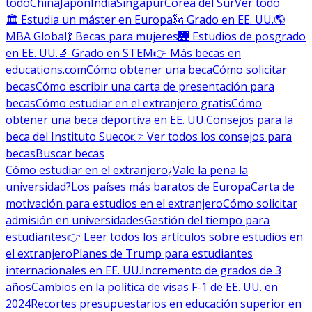
todo
China
Japón
India
Singapur
Corea del Sur
Ver todo
🏛 Estudia un máster en Europa
🗽 Grado en EE. UU.
🌎
MBA Global
💃 Becas para mujeres
🌉 Estudios de posgrado
en EE. UU.
🔬 Grado en STEM
👉 Más becas en
educations.com
Cómo obtener una beca
Cómo solicitar
becas
Cómo escribir una carta de presentación para
becas
Cómo estudiar en el extranjero gratis
Cómo
obtener una beca deportiva en EE. UU.
Consejos para la
beca del Instituto Sueco
👉 Ver todos los consejos para
becas
Buscar becas
Cómo estudiar en el extranjero
¿Vale la pena la
universidad?
Los países más baratos de Europa
Carta de
motivación para estudios en el extranjero
Cómo solicitar
admisión en universidades
Gestión del tiempo para
estudiantes
👉 Leer todos los artículos sobre estudios en
el extranjero
Planes de Trump para estudiantes
internacionales en EE. UU.
Incremento de grados de 3
años
Cambios en la política de visas F-1 de EE. UU. en
2024
Recortes presupuestarios en educación superior en