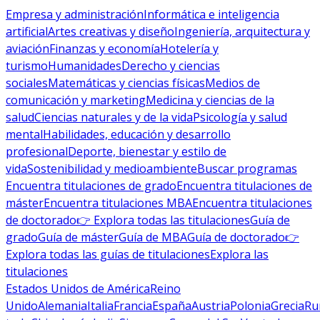
Empresa y administración
Informática e inteligencia
artificial
Artes creativas y diseño
Ingeniería, arquitectura y
aviación
Finanzas y economía
Hotelería y
turismo
Humanidades
Derecho y ciencias
sociales
Matemáticas y ciencias físicas
Medios de
comunicación y marketing
Medicina y ciencias de la
salud
Ciencias naturales y de la vida
Psicología y salud
mental
Habilidades, educación y desarrollo
profesional
Deporte, bienestar y estilo de
vida
Sostenibilidad y medioambiente
Buscar programas
Encuentra titulaciones de grado
Encuentra titulaciones de
máster
Encuentra titulaciones MBA
Encuentra titulaciones
de doctorado
👉 Explora todas las titulaciones
Guía de
grado
Guía de máster
Guía de MBA
Guía de doctorado
👉
Explora todas las guías de titulaciones
Explora las
titulaciones
Estados Unidos de América
Reino
Unido
Alemania
Italia
Francia
España
Austria
Polonia
Grecia
Ru