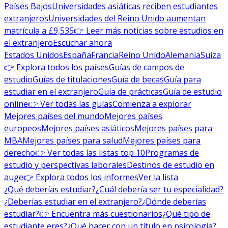
Países Bajos
Universidades asiáticas reciben estudiantes
extranjeros
Universidades del Reino Unido aumentan
matrícula a £9,535
👉 Leer más noticias sobre estudios en
el extranjero
Escuchar ahora
Estados Unidos
España
Francia
Reino Unido
Alemania
Suiza
👉 Explora todos los países
Guías de campos de
estudio
Guías de titulaciones
Guía de becas
Guía para
estudiar en el extranjero
Guía de prácticas
Guía de estudio
online
👉 Ver todas las guías
Comienza a explorar
Mejores países del mundo
Mejores países
europeos
Mejores países asiáticos
Mejores países para
MBA
Mejores países para salud
Mejores países para
derecho
👉 Ver todas las listas top 10
Programas de
estudio y perspectivas laborales
Destinos de estudio en
auge
👉 Explora todos los informes
Ver la lista
¿Qué deberías estudiar?
¿Cuál debería ser tu especialidad?
¿Deberías estudiar en el extranjero?
¿Dónde deberías
estudiar?
👉 Encuentra más cuestionarios
¿Qué tipo de
estudiante eres?
¿Qué hacer con un título en psicología?