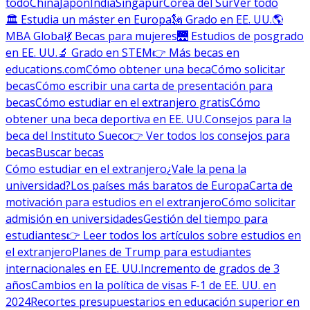
todo
China
Japón
India
Singapur
Corea del Sur
Ver todo
🏛 Estudia un máster en Europa
🗽 Grado en EE. UU.
🌎
MBA Global
💃 Becas para mujeres
🌉 Estudios de posgrado
en EE. UU.
🔬 Grado en STEM
👉 Más becas en
educations.com
Cómo obtener una beca
Cómo solicitar
becas
Cómo escribir una carta de presentación para
becas
Cómo estudiar en el extranjero gratis
Cómo
obtener una beca deportiva en EE. UU.
Consejos para la
beca del Instituto Sueco
👉 Ver todos los consejos para
becas
Buscar becas
Cómo estudiar en el extranjero
¿Vale la pena la
universidad?
Los países más baratos de Europa
Carta de
motivación para estudios en el extranjero
Cómo solicitar
admisión en universidades
Gestión del tiempo para
estudiantes
👉 Leer todos los artículos sobre estudios en
el extranjero
Planes de Trump para estudiantes
internacionales en EE. UU.
Incremento de grados de 3
años
Cambios en la política de visas F-1 de EE. UU. en
2024
Recortes presupuestarios en educación superior en