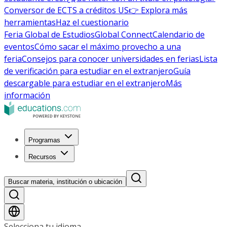
Conversor de ECTS a créditos US
👉 Explora más
herramientas
Haz el cuestionario
Feria Global de Estudios
Global Connect
Calendario de
eventos
Cómo sacar el máximo provecho a una
feria
Consejos para conocer universidades en ferias
Lista
de verificación para estudiar en el extranjero
Guía
descargable para estudiar en el extranjero
Más
información
Programas
Recursos
Buscar materia, institución o ubicación
Selecciona tu idioma