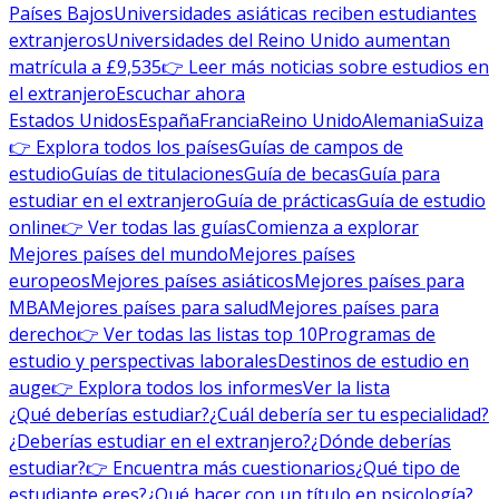
Países Bajos
Universidades asiáticas reciben estudiantes
extranjeros
Universidades del Reino Unido aumentan
matrícula a £9,535
👉 Leer más noticias sobre estudios en
el extranjero
Escuchar ahora
Estados Unidos
España
Francia
Reino Unido
Alemania
Suiza
👉 Explora todos los países
Guías de campos de
estudio
Guías de titulaciones
Guía de becas
Guía para
estudiar en el extranjero
Guía de prácticas
Guía de estudio
online
👉 Ver todas las guías
Comienza a explorar
Mejores países del mundo
Mejores países
europeos
Mejores países asiáticos
Mejores países para
MBA
Mejores países para salud
Mejores países para
derecho
👉 Ver todas las listas top 10
Programas de
estudio y perspectivas laborales
Destinos de estudio en
auge
👉 Explora todos los informes
Ver la lista
¿Qué deberías estudiar?
¿Cuál debería ser tu especialidad?
¿Deberías estudiar en el extranjero?
¿Dónde deberías
estudiar?
👉 Encuentra más cuestionarios
¿Qué tipo de
estudiante eres?
¿Qué hacer con un título en psicología?