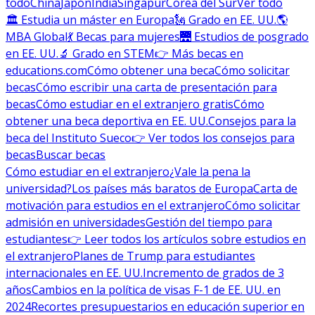
todo
China
Japón
India
Singapur
Corea del Sur
Ver todo
🏛 Estudia un máster en Europa
🗽 Grado en EE. UU.
🌎
MBA Global
💃 Becas para mujeres
🌉 Estudios de posgrado
en EE. UU.
🔬 Grado en STEM
👉 Más becas en
educations.com
Cómo obtener una beca
Cómo solicitar
becas
Cómo escribir una carta de presentación para
becas
Cómo estudiar en el extranjero gratis
Cómo
obtener una beca deportiva en EE. UU.
Consejos para la
beca del Instituto Sueco
👉 Ver todos los consejos para
becas
Buscar becas
Cómo estudiar en el extranjero
¿Vale la pena la
universidad?
Los países más baratos de Europa
Carta de
motivación para estudios en el extranjero
Cómo solicitar
admisión en universidades
Gestión del tiempo para
estudiantes
👉 Leer todos los artículos sobre estudios en
el extranjero
Planes de Trump para estudiantes
internacionales en EE. UU.
Incremento de grados de 3
años
Cambios en la política de visas F-1 de EE. UU. en
2024
Recortes presupuestarios en educación superior en