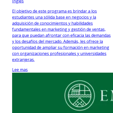
Inglés
El objetivo de este programa es brindar a los
estudiantes una sólida base en negocios y la
adquisición de conocimientos y habilidades
fundamentales en marketing y gestión de ventas,
para que puedan afrontar con eficacia las demandas
y los desafíos del mercado. Además, les ofrece la
oportunidad de ampliar su formación en marketing
con organizaciones profesionales y universidades
extranjeras.
Lee mas