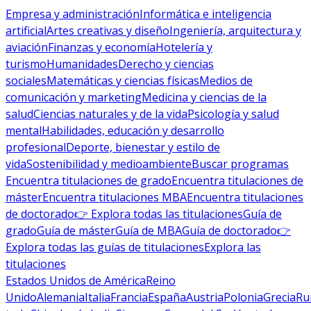
Empresa y administración
Informática e inteligencia
artificial
Artes creativas y diseño
Ingeniería, arquitectura y
aviación
Finanzas y economía
Hotelería y
turismo
Humanidades
Derecho y ciencias
sociales
Matemáticas y ciencias físicas
Medios de
comunicación y marketing
Medicina y ciencias de la
salud
Ciencias naturales y de la vida
Psicología y salud
mental
Habilidades, educación y desarrollo
profesional
Deporte, bienestar y estilo de
vida
Sostenibilidad y medioambiente
Buscar programas
Encuentra titulaciones de grado
Encuentra titulaciones de
máster
Encuentra titulaciones MBA
Encuentra titulaciones
de doctorado
👉 Explora todas las titulaciones
Guía de
grado
Guía de máster
Guía de MBA
Guía de doctorado
👉
Explora todas las guías de titulaciones
Explora las
titulaciones
Estados Unidos de América
Reino
Unido
Alemania
Italia
Francia
España
Austria
Polonia
Grecia
Ru