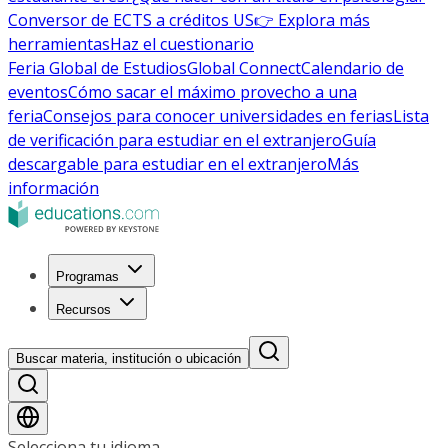
Conversor de ECTS a créditos US
👉 Explora más
herramientas
Haz el cuestionario
Feria Global de Estudios
Global Connect
Calendario de
eventos
Cómo sacar el máximo provecho a una
feria
Consejos para conocer universidades en ferias
Lista
de verificación para estudiar en el extranjero
Guía
descargable para estudiar en el extranjero
Más
información
Programas
Recursos
Buscar materia, institución o ubicación
Selecciona tu idioma