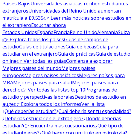
Países Bajos
Universidades asiáticas reciben estudiantes
extranjeros
Universidades del Reino Unido aumentan
matrícula a £9,535
👉 Leer más noticias sobre estudios en
el extranjero
Escuchar ahora
Estados Unidos
España
Francia
Reino Unido
Alemania
Suiza
👉 Explora todos los países
Guías de campos de
estudio
Guías de titulaciones
Guía de becas
Guía para
estudiar en el extranjero
Guía de prácticas
Guía de estudio
online
👉 Ver todas las guías
Comienza a explorar
Mejores países del mundo
Mejores países
europeos
Mejores países asiáticos
Mejores países para
MBA
Mejores países para salud
Mejores países para
derecho
👉 Ver todas las listas top 10
Programas de
estudio y perspectivas laborales
Destinos de estudio en
auge
👉 Explora todos los informes
Ver la lista
¿Qué deberías estudiar?
¿Cuál debería ser tu especialidad?
¿Deberías estudiar en el extranjero?
¿Dónde deberías
estudiar?
👉 Encuentra más cuestionarios
¿Qué tipo de
estudiante eres?
¿Qué hacer con un título en psicología?