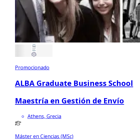
Promocionado
ALBA Graduate Business School
Maestría en Gestión de Envío
Athens, Grecia
Máster en Ciencias (MSc)