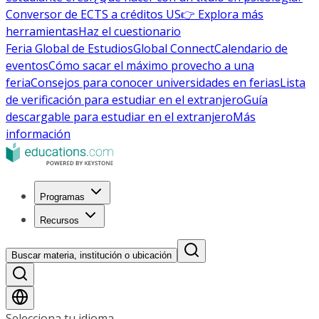
Conversor de ECTS a créditos US
👉 Explora más
herramientas
Haz el cuestionario
Feria Global de Estudios
Global Connect
Calendario de
eventos
Cómo sacar el máximo provecho a una
feria
Consejos para conocer universidades en ferias
Lista
de verificación para estudiar en el extranjero
Guía
descargable para estudiar en el extranjero
Más
información
Programas
Recursos
Buscar materia, institución o ubicación
Selecciona tu idioma