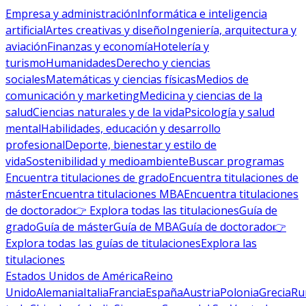
Empresa y administración
Informática e inteligencia
artificial
Artes creativas y diseño
Ingeniería, arquitectura y
aviación
Finanzas y economía
Hotelería y
turismo
Humanidades
Derecho y ciencias
sociales
Matemáticas y ciencias físicas
Medios de
comunicación y marketing
Medicina y ciencias de la
salud
Ciencias naturales y de la vida
Psicología y salud
mental
Habilidades, educación y desarrollo
profesional
Deporte, bienestar y estilo de
vida
Sostenibilidad y medioambiente
Buscar programas
Encuentra titulaciones de grado
Encuentra titulaciones de
máster
Encuentra titulaciones MBA
Encuentra titulaciones
de doctorado
👉 Explora todas las titulaciones
Guía de
grado
Guía de máster
Guía de MBA
Guía de doctorado
👉
Explora todas las guías de titulaciones
Explora las
titulaciones
Estados Unidos de América
Reino
Unido
Alemania
Italia
Francia
España
Austria
Polonia
Grecia
Ru