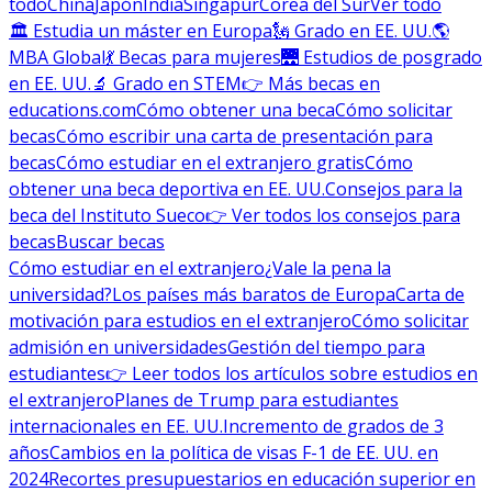
todo
China
Japón
India
Singapur
Corea del Sur
Ver todo
🏛 Estudia un máster en Europa
🗽 Grado en EE. UU.
🌎
MBA Global
💃 Becas para mujeres
🌉 Estudios de posgrado
en EE. UU.
🔬 Grado en STEM
👉 Más becas en
educations.com
Cómo obtener una beca
Cómo solicitar
becas
Cómo escribir una carta de presentación para
becas
Cómo estudiar en el extranjero gratis
Cómo
obtener una beca deportiva en EE. UU.
Consejos para la
beca del Instituto Sueco
👉 Ver todos los consejos para
becas
Buscar becas
Cómo estudiar en el extranjero
¿Vale la pena la
universidad?
Los países más baratos de Europa
Carta de
motivación para estudios en el extranjero
Cómo solicitar
admisión en universidades
Gestión del tiempo para
estudiantes
👉 Leer todos los artículos sobre estudios en
el extranjero
Planes de Trump para estudiantes
internacionales en EE. UU.
Incremento de grados de 3
años
Cambios en la política de visas F-1 de EE. UU. en
2024
Recortes presupuestarios en educación superior en