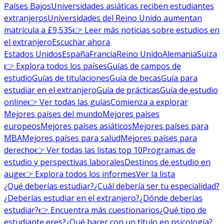
Países Bajos
Universidades asiáticas reciben estudiantes
extranjeros
Universidades del Reino Unido aumentan
matrícula a £9,535
👉 Leer más noticias sobre estudios en
el extranjero
Escuchar ahora
Estados Unidos
España
Francia
Reino Unido
Alemania
Suiza
👉 Explora todos los países
Guías de campos de
estudio
Guías de titulaciones
Guía de becas
Guía para
estudiar en el extranjero
Guía de prácticas
Guía de estudio
online
👉 Ver todas las guías
Comienza a explorar
Mejores países del mundo
Mejores países
europeos
Mejores países asiáticos
Mejores países para
MBA
Mejores países para salud
Mejores países para
derecho
👉 Ver todas las listas top 10
Programas de
estudio y perspectivas laborales
Destinos de estudio en
auge
👉 Explora todos los informes
Ver la lista
¿Qué deberías estudiar?
¿Cuál debería ser tu especialidad?
¿Deberías estudiar en el extranjero?
¿Dónde deberías
estudiar?
👉 Encuentra más cuestionarios
¿Qué tipo de
estudiante eres?
¿Qué hacer con un título en psicología?