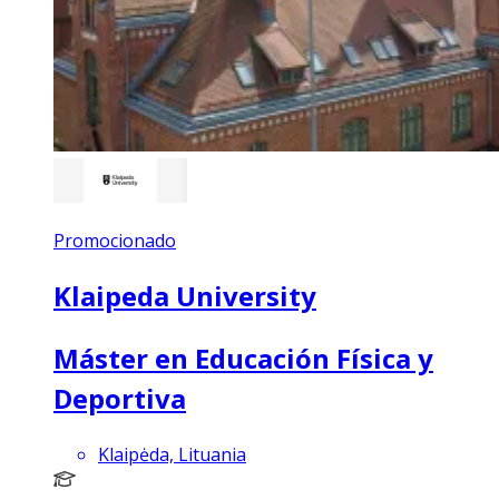
Promocionado
Klaipeda University
Máster en Educación Física y
Deportiva
Klaipėda, Lituania