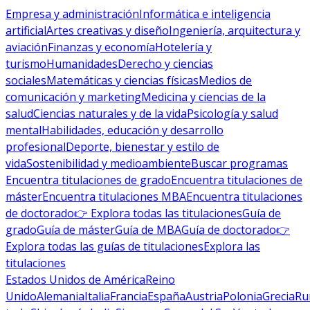
Empresa y administración
Informática e inteligencia
artificial
Artes creativas y diseño
Ingeniería, arquitectura y
aviación
Finanzas y economía
Hotelería y
turismo
Humanidades
Derecho y ciencias
sociales
Matemáticas y ciencias físicas
Medios de
comunicación y marketing
Medicina y ciencias de la
salud
Ciencias naturales y de la vida
Psicología y salud
mental
Habilidades, educación y desarrollo
profesional
Deporte, bienestar y estilo de
vida
Sostenibilidad y medioambiente
Buscar programas
Encuentra titulaciones de grado
Encuentra titulaciones de
máster
Encuentra titulaciones MBA
Encuentra titulaciones
de doctorado
👉 Explora todas las titulaciones
Guía de
grado
Guía de máster
Guía de MBA
Guía de doctorado
👉
Explora todas las guías de titulaciones
Explora las
titulaciones
Estados Unidos de América
Reino
Unido
Alemania
Italia
Francia
España
Austria
Polonia
Grecia
Ru