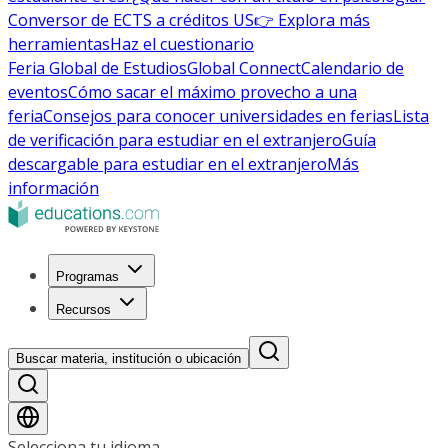
Conversor de ECTS a créditos US
👉 Explora más
herramientas
Haz el cuestionario
Feria Global de Estudios
Global Connect
Calendario de
eventos
Cómo sacar el máximo provecho a una
feria
Consejos para conocer universidades en ferias
Lista
de verificación para estudiar en el extranjero
Guía
descargable para estudiar en el extranjero
Más
información
Programas
Recursos
Buscar materia, institución o ubicación
Selecciona tu idioma