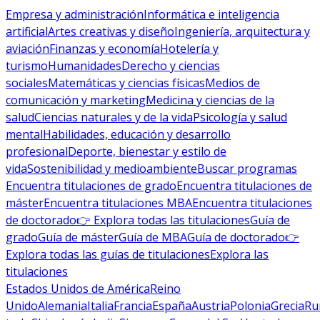
Empresa y administración
Informática e inteligencia
artificial
Artes creativas y diseño
Ingeniería, arquitectura y
aviación
Finanzas y economía
Hotelería y
turismo
Humanidades
Derecho y ciencias
sociales
Matemáticas y ciencias físicas
Medios de
comunicación y marketing
Medicina y ciencias de la
salud
Ciencias naturales y de la vida
Psicología y salud
mental
Habilidades, educación y desarrollo
profesional
Deporte, bienestar y estilo de
vida
Sostenibilidad y medioambiente
Buscar programas
Encuentra titulaciones de grado
Encuentra titulaciones de
máster
Encuentra titulaciones MBA
Encuentra titulaciones
de doctorado
👉 Explora todas las titulaciones
Guía de
grado
Guía de máster
Guía de MBA
Guía de doctorado
👉
Explora todas las guías de titulaciones
Explora las
titulaciones
Estados Unidos de América
Reino
Unido
Alemania
Italia
Francia
España
Austria
Polonia
Grecia
Ru