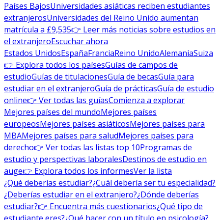
Países Bajos
Universidades asiáticas reciben estudiantes
extranjeros
Universidades del Reino Unido aumentan
matrícula a £9,535
👉 Leer más noticias sobre estudios en
el extranjero
Escuchar ahora
Estados Unidos
España
Francia
Reino Unido
Alemania
Suiza
👉 Explora todos los países
Guías de campos de
estudio
Guías de titulaciones
Guía de becas
Guía para
estudiar en el extranjero
Guía de prácticas
Guía de estudio
online
👉 Ver todas las guías
Comienza a explorar
Mejores países del mundo
Mejores países
europeos
Mejores países asiáticos
Mejores países para
MBA
Mejores países para salud
Mejores países para
derecho
👉 Ver todas las listas top 10
Programas de
estudio y perspectivas laborales
Destinos de estudio en
auge
👉 Explora todos los informes
Ver la lista
¿Qué deberías estudiar?
¿Cuál debería ser tu especialidad?
¿Deberías estudiar en el extranjero?
¿Dónde deberías
estudiar?
👉 Encuentra más cuestionarios
¿Qué tipo de
estudiante eres?
¿Qué hacer con un título en psicología?