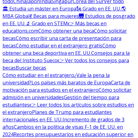
todo
China
Japón
India
Singapur
Corea del Sur
Ver todo
🏛 Estudia un máster en Europa
🗽 Grado en EE. UU.
🌎
MBA Global
💃 Becas para mujeres
🌉 Estudios de posgrado
en EE. UU.
🔬 Grado en STEM
👉 Más becas en
educations.com
Cómo obtener una beca
Cómo solicitar
becas
Cómo escribir una carta de presentación para
becas
Cómo estudiar en el extranjero gratis
Cómo
obtener una beca deportiva en EE. UU.
Consejos para la
beca del Instituto Sueco
👉 Ver todos los consejos para
becas
Buscar becas
Cómo estudiar en el extranjero
¿Vale la pena la
universidad?
Los países más baratos de Europa
Carta de
motivación para estudios en el extranjero
Cómo solicitar
admisión en universidades
Gestión del tiempo para
estudiantes
👉 Leer todos los artículos sobre estudios en
el extranjero
Planes de Trump para estudiantes
internacionales en EE. UU.
Incremento de grados de 3
años
Cambios en la política de visas F-1 de EE. UU. en
2024
Recortes presupuestarios en educación superior en