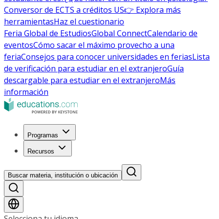
Conversor de ECTS a créditos US
👉 Explora más
herramientas
Haz el cuestionario
Feria Global de Estudios
Global Connect
Calendario de
eventos
Cómo sacar el máximo provecho a una
feria
Consejos para conocer universidades en ferias
Lista
de verificación para estudiar en el extranjero
Guía
descargable para estudiar en el extranjero
Más
información
Programas
Recursos
Buscar materia, institución o ubicación
Selecciona tu idioma