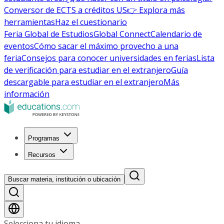
Conversor de ECTS a créditos US
👉 Explora más
herramientas
Haz el cuestionario
Feria Global de Estudios
Global Connect
Calendario de
eventos
Cómo sacar el máximo provecho a una
feria
Consejos para conocer universidades en ferias
Lista
de verificación para estudiar en el extranjero
Guía
descargable para estudiar en el extranjero
Más
información
Programas
Recursos
Buscar materia, institución o ubicación
Selecciona tu idioma