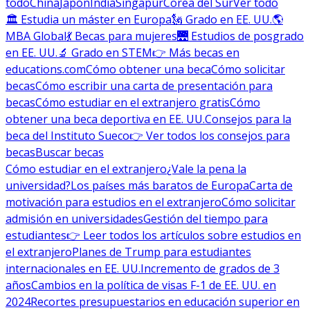
todo
China
Japón
India
Singapur
Corea del Sur
Ver todo
🏛 Estudia un máster en Europa
🗽 Grado en EE. UU.
🌎
MBA Global
💃 Becas para mujeres
🌉 Estudios de posgrado
en EE. UU.
🔬 Grado en STEM
👉 Más becas en
educations.com
Cómo obtener una beca
Cómo solicitar
becas
Cómo escribir una carta de presentación para
becas
Cómo estudiar en el extranjero gratis
Cómo
obtener una beca deportiva en EE. UU.
Consejos para la
beca del Instituto Sueco
👉 Ver todos los consejos para
becas
Buscar becas
Cómo estudiar en el extranjero
¿Vale la pena la
universidad?
Los países más baratos de Europa
Carta de
motivación para estudios en el extranjero
Cómo solicitar
admisión en universidades
Gestión del tiempo para
estudiantes
👉 Leer todos los artículos sobre estudios en
el extranjero
Planes de Trump para estudiantes
internacionales en EE. UU.
Incremento de grados de 3
años
Cambios en la política de visas F-1 de EE. UU. en
2024
Recortes presupuestarios en educación superior en