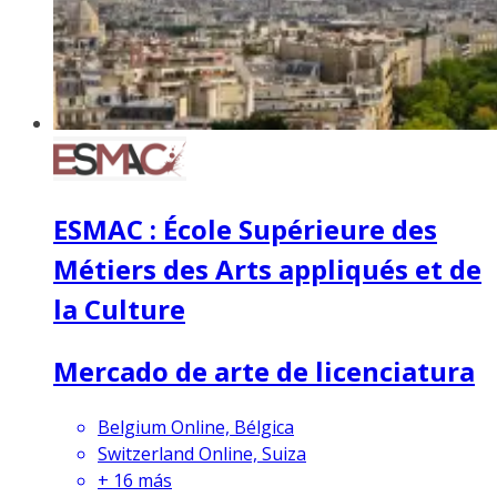
ESMAC : École Supérieure des
Métiers des Arts appliqués et de
la Culture
Mercado de arte de licenciatura
Belgium Online, Bélgica
Switzerland Online, Suiza
+
16
más