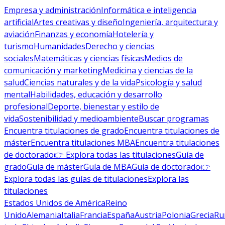
Empresa y administración
Informática e inteligencia
artificial
Artes creativas y diseño
Ingeniería, arquitectura y
aviación
Finanzas y economía
Hotelería y
turismo
Humanidades
Derecho y ciencias
sociales
Matemáticas y ciencias físicas
Medios de
comunicación y marketing
Medicina y ciencias de la
salud
Ciencias naturales y de la vida
Psicología y salud
mental
Habilidades, educación y desarrollo
profesional
Deporte, bienestar y estilo de
vida
Sostenibilidad y medioambiente
Buscar programas
Encuentra titulaciones de grado
Encuentra titulaciones de
máster
Encuentra titulaciones MBA
Encuentra titulaciones
de doctorado
👉 Explora todas las titulaciones
Guía de
grado
Guía de máster
Guía de MBA
Guía de doctorado
👉
Explora todas las guías de titulaciones
Explora las
titulaciones
Estados Unidos de América
Reino
Unido
Alemania
Italia
Francia
España
Austria
Polonia
Grecia
Ru