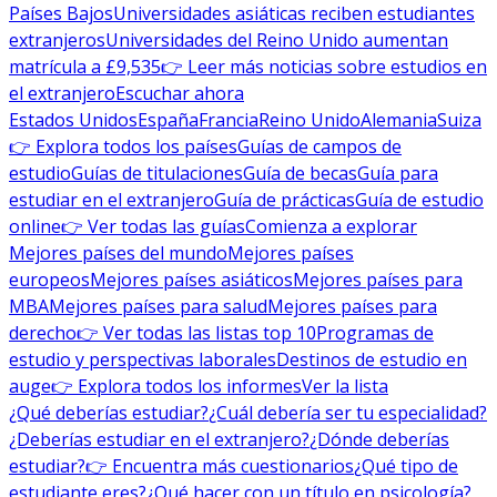
Países Bajos
Universidades asiáticas reciben estudiantes
extranjeros
Universidades del Reino Unido aumentan
matrícula a £9,535
👉 Leer más noticias sobre estudios en
el extranjero
Escuchar ahora
Estados Unidos
España
Francia
Reino Unido
Alemania
Suiza
👉 Explora todos los países
Guías de campos de
estudio
Guías de titulaciones
Guía de becas
Guía para
estudiar en el extranjero
Guía de prácticas
Guía de estudio
online
👉 Ver todas las guías
Comienza a explorar
Mejores países del mundo
Mejores países
europeos
Mejores países asiáticos
Mejores países para
MBA
Mejores países para salud
Mejores países para
derecho
👉 Ver todas las listas top 10
Programas de
estudio y perspectivas laborales
Destinos de estudio en
auge
👉 Explora todos los informes
Ver la lista
¿Qué deberías estudiar?
¿Cuál debería ser tu especialidad?
¿Deberías estudiar en el extranjero?
¿Dónde deberías
estudiar?
👉 Encuentra más cuestionarios
¿Qué tipo de
estudiante eres?
¿Qué hacer con un título en psicología?