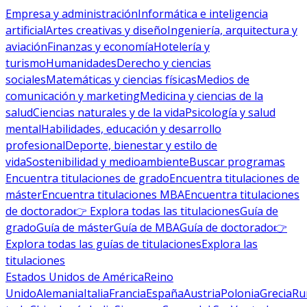
Empresa y administración
Informática e inteligencia
artificial
Artes creativas y diseño
Ingeniería, arquitectura y
aviación
Finanzas y economía
Hotelería y
turismo
Humanidades
Derecho y ciencias
sociales
Matemáticas y ciencias físicas
Medios de
comunicación y marketing
Medicina y ciencias de la
salud
Ciencias naturales y de la vida
Psicología y salud
mental
Habilidades, educación y desarrollo
profesional
Deporte, bienestar y estilo de
vida
Sostenibilidad y medioambiente
Buscar programas
Encuentra titulaciones de grado
Encuentra titulaciones de
máster
Encuentra titulaciones MBA
Encuentra titulaciones
de doctorado
👉 Explora todas las titulaciones
Guía de
grado
Guía de máster
Guía de MBA
Guía de doctorado
👉
Explora todas las guías de titulaciones
Explora las
titulaciones
Estados Unidos de América
Reino
Unido
Alemania
Italia
Francia
España
Austria
Polonia
Grecia
Ru