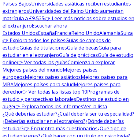
Países Bajos
Universidades asiáticas reciben estudiantes
extranjeros
Universidades del Reino Unido aumentan
matrícula a £9,535
👉 Leer más noticias sobre estudios en
el extranjero
Escuchar ahora
Estados Unidos
España
Francia
Reino Unido
Alemania
Suiza
👉 Explora todos los países
Guías de campos de
estudio
Guías de titulaciones
Guía de becas
Guía para
estudiar en el extranjero
Guía de prácticas
Guía de estudio
online
👉 Ver todas las guías
Comienza a explorar
Mejores países del mundo
Mejores países
europeos
Mejores países asiáticos
Mejores países para
MBA
Mejores países para salud
Mejores países para
derecho
👉 Ver todas las listas top 10
Programas de
estudio y perspectivas laborales
Destinos de estudio en
auge
👉 Explora todos los informes
Ver la lista
¿Qué deberías estudiar?
¿Cuál debería ser tu especialidad?
¿Deberías estudiar en el extranjero?
¿Dónde deberías
estudiar?
👉 Encuentra más cuestionarios
¿Qué tipo de
estudiante eres?
¿Qué hacer con un título en psicología?