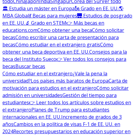
todo
China
Japón
India
Singapur
Corea del Sur
Ver todo
🏛 Estudia un máster en Europa
🗽 Grado en EE. UU.
🌎
MBA Global
💃 Becas para mujeres
🌉 Estudios de posgrado
en EE. UU.
🔬 Grado en STEM
👉 Más becas en
educations.com
Cómo obtener una beca
Cómo solicitar
becas
Cómo escribir una carta de presentación para
becas
Cómo estudiar en el extranjero gratis
Cómo
obtener una beca deportiva en EE. UU.
Consejos para la
beca del Instituto Sueco
👉 Ver todos los consejos para
becas
Buscar becas
Cómo estudiar en el extranjero
¿Vale la pena la
universidad?
Los países más baratos de Europa
Carta de
motivación para estudios en el extranjero
Cómo solicitar
admisión en universidades
Gestión del tiempo para
estudiantes
👉 Leer todos los artículos sobre estudios en
el extranjero
Planes de Trump para estudiantes
internacionales en EE. UU.
Incremento de grados de 3
años
Cambios en la política de visas F-1 de EE. UU. en
2024
Recortes presupuestarios en educación superior en