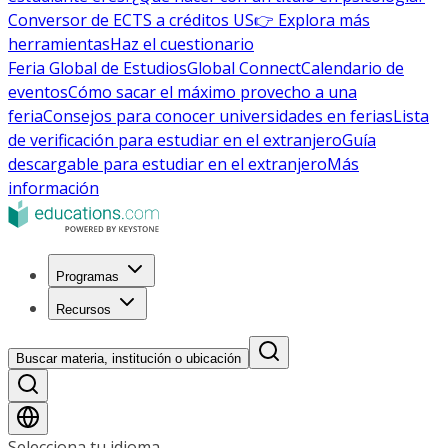
Conversor de ECTS a créditos US
👉 Explora más
herramientas
Haz el cuestionario
Feria Global de Estudios
Global Connect
Calendario de
eventos
Cómo sacar el máximo provecho a una
feria
Consejos para conocer universidades en ferias
Lista
de verificación para estudiar en el extranjero
Guía
descargable para estudiar en el extranjero
Más
información
Programas
Recursos
Buscar materia, institución o ubicación
Selecciona tu idioma