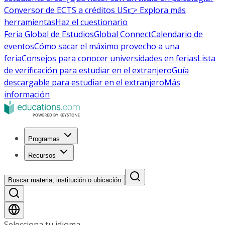
Conversor de ECTS a créditos US
👉 Explora más
herramientas
Haz el cuestionario
Feria Global de Estudios
Global Connect
Calendario de
eventos
Cómo sacar el máximo provecho a una
feria
Consejos para conocer universidades en ferias
Lista
de verificación para estudiar en el extranjero
Guía
descargable para estudiar en el extranjero
Más
información
Programas
Recursos
Buscar materia, institución o ubicación
Selecciona tu idioma