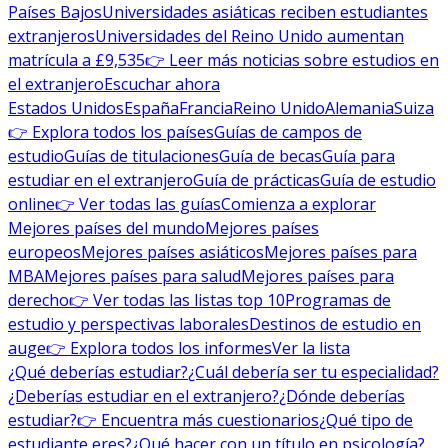
Países Bajos
Universidades asiáticas reciben estudiantes
extranjeros
Universidades del Reino Unido aumentan
matrícula a £9,535
👉 Leer más noticias sobre estudios en
el extranjero
Escuchar ahora
Estados Unidos
España
Francia
Reino Unido
Alemania
Suiza
👉 Explora todos los países
Guías de campos de
estudio
Guías de titulaciones
Guía de becas
Guía para
estudiar en el extranjero
Guía de prácticas
Guía de estudio
online
👉 Ver todas las guías
Comienza a explorar
Mejores países del mundo
Mejores países
europeos
Mejores países asiáticos
Mejores países para
MBA
Mejores países para salud
Mejores países para
derecho
👉 Ver todas las listas top 10
Programas de
estudio y perspectivas laborales
Destinos de estudio en
auge
👉 Explora todos los informes
Ver la lista
¿Qué deberías estudiar?
¿Cuál debería ser tu especialidad?
¿Deberías estudiar en el extranjero?
¿Dónde deberías
estudiar?
👉 Encuentra más cuestionarios
¿Qué tipo de
estudiante eres?
¿Qué hacer con un título en psicología?