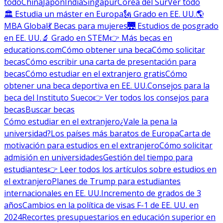
todo
China
Japón
India
Singapur
Corea del Sur
Ver todo
🏛 Estudia un máster en Europa
🗽 Grado en EE. UU.
🌎
MBA Global
💃 Becas para mujeres
🌉 Estudios de posgrado
en EE. UU.
🔬 Grado en STEM
👉 Más becas en
educations.com
Cómo obtener una beca
Cómo solicitar
becas
Cómo escribir una carta de presentación para
becas
Cómo estudiar en el extranjero gratis
Cómo
obtener una beca deportiva en EE. UU.
Consejos para la
beca del Instituto Sueco
👉 Ver todos los consejos para
becas
Buscar becas
Cómo estudiar en el extranjero
¿Vale la pena la
universidad?
Los países más baratos de Europa
Carta de
motivación para estudios en el extranjero
Cómo solicitar
admisión en universidades
Gestión del tiempo para
estudiantes
👉 Leer todos los artículos sobre estudios en
el extranjero
Planes de Trump para estudiantes
internacionales en EE. UU.
Incremento de grados de 3
años
Cambios en la política de visas F-1 de EE. UU. en
2024
Recortes presupuestarios en educación superior en