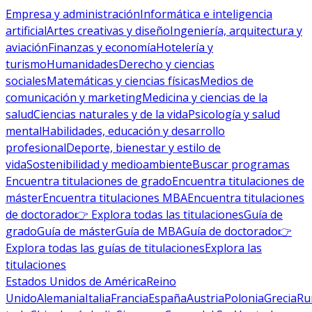
Empresa y administración
Informática e inteligencia
artificial
Artes creativas y diseño
Ingeniería, arquitectura y
aviación
Finanzas y economía
Hotelería y
turismo
Humanidades
Derecho y ciencias
sociales
Matemáticas y ciencias físicas
Medios de
comunicación y marketing
Medicina y ciencias de la
salud
Ciencias naturales y de la vida
Psicología y salud
mental
Habilidades, educación y desarrollo
profesional
Deporte, bienestar y estilo de
vida
Sostenibilidad y medioambiente
Buscar programas
Encuentra titulaciones de grado
Encuentra titulaciones de
máster
Encuentra titulaciones MBA
Encuentra titulaciones
de doctorado
👉 Explora todas las titulaciones
Guía de
grado
Guía de máster
Guía de MBA
Guía de doctorado
👉
Explora todas las guías de titulaciones
Explora las
titulaciones
Estados Unidos de América
Reino
Unido
Alemania
Italia
Francia
España
Austria
Polonia
Grecia
Ru