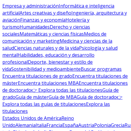
Empresa y administración
Informática e inteligencia
artificial
Artes creativas y diseño
Ingeniería, arquitectura y
aviación
Finanzas y economía
Hotelería y
turismo
Humanidades
Derecho y ciencias
sociales
Matemáticas y ciencias físicas
Medios de
comunicación y marketing
Medicina y ciencias de la
salud
Ciencias naturales y de la vida
Psicología y salud
mental
Habilidades, educación y desarrollo
profesional
Deporte, bienestar y estilo de
vida
Sostenibilidad y medioambiente
Buscar programas
Encuentra titulaciones de grado
Encuentra titulaciones de
máster
Encuentra titulaciones MBA
Encuentra titulaciones
de doctorado
👉 Explora todas las titulaciones
Guía de
grado
Guía de máster
Guía de MBA
Guía de doctorado
👉
Explora todas las guías de titulaciones
Explora las
titulaciones
Estados Unidos de América
Reino
Unido
Alemania
Italia
Francia
España
Austria
Polonia
Grecia
Ru