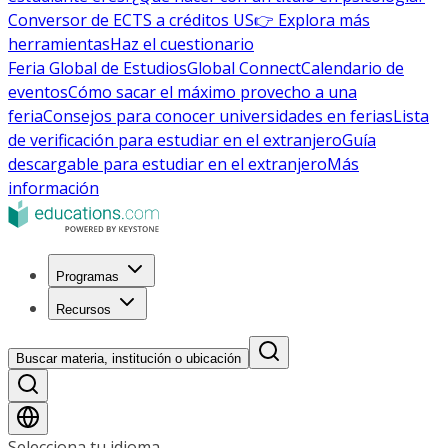
Conversor de ECTS a créditos US
👉 Explora más
herramientas
Haz el cuestionario
Feria Global de Estudios
Global Connect
Calendario de
eventos
Cómo sacar el máximo provecho a una
feria
Consejos para conocer universidades en ferias
Lista
de verificación para estudiar en el extranjero
Guía
descargable para estudiar en el extranjero
Más
información
Programas
Recursos
Buscar materia, institución o ubicación
Selecciona tu idioma