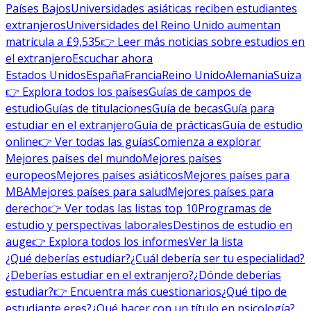
Países Bajos
Universidades asiáticas reciben estudiantes
extranjeros
Universidades del Reino Unido aumentan
matrícula a £9,535
👉 Leer más noticias sobre estudios en
el extranjero
Escuchar ahora
Estados Unidos
España
Francia
Reino Unido
Alemania
Suiza
👉 Explora todos los países
Guías de campos de
estudio
Guías de titulaciones
Guía de becas
Guía para
estudiar en el extranjero
Guía de prácticas
Guía de estudio
online
👉 Ver todas las guías
Comienza a explorar
Mejores países del mundo
Mejores países
europeos
Mejores países asiáticos
Mejores países para
MBA
Mejores países para salud
Mejores países para
derecho
👉 Ver todas las listas top 10
Programas de
estudio y perspectivas laborales
Destinos de estudio en
auge
👉 Explora todos los informes
Ver la lista
¿Qué deberías estudiar?
¿Cuál debería ser tu especialidad?
¿Deberías estudiar en el extranjero?
¿Dónde deberías
estudiar?
👉 Encuentra más cuestionarios
¿Qué tipo de
estudiante eres?
¿Qué hacer con un título en psicología?