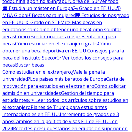
todo
China
Japón
India
Singapur
Corea del Sur
Ver todo
🏛 Estudia un máster en Europa
🗽 Grado en EE. UU.
🌎
MBA Global
💃 Becas para mujeres
🌉 Estudios de posgrado
en EE. UU.
🔬 Grado en STEM
👉 Más becas en
educations.com
Cómo obtener una beca
Cómo solicitar
becas
Cómo escribir una carta de presentación para
becas
Cómo estudiar en el extranjero gratis
Cómo
obtener una beca deportiva en EE. UU.
Consejos para la
beca del Instituto Sueco
👉 Ver todos los consejos para
becas
Buscar becas
Cómo estudiar en el extranjero
¿Vale la pena la
universidad?
Los países más baratos de Europa
Carta de
motivación para estudios en el extranjero
Cómo solicitar
admisión en universidades
Gestión del tiempo para
estudiantes
👉 Leer todos los artículos sobre estudios en
el extranjero
Planes de Trump para estudiantes
internacionales en EE. UU.
Incremento de grados de 3
años
Cambios en la política de visas F-1 de EE. UU. en
2024
Recortes presupuestarios en educación superior en