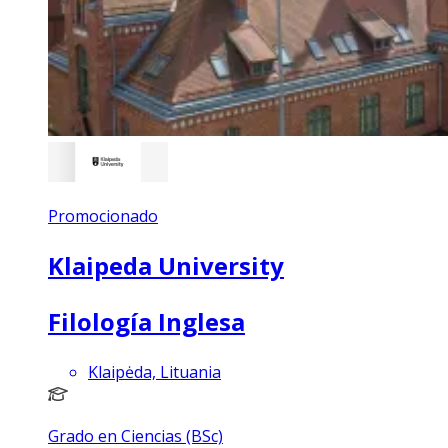
Promocionado
Klaipeda University
Filología Inglesa
Klaipėda, Lituania
Grado en Ciencias (BSc)