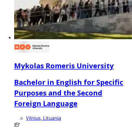
Mykolas Romeris University
Bachelor in English for Specific
Purposes and the Second
Foreign Language
Vilnius, Lituania