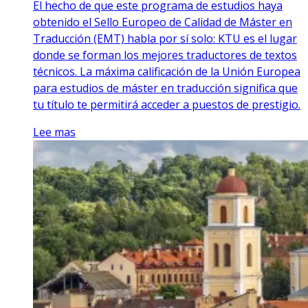
El hecho de que este programa de estudios haya
obtenido el Sello Europeo de Calidad de Máster en
Traducción (EMT) habla por sí solo: KTU es el lugar
donde se forman los mejores traductores de textos
técnicos. La máxima calificación de la Unión Europea
para estudios de máster en traducción significa que
tu título te permitirá acceder a puestos de prestigio.
Lee mas