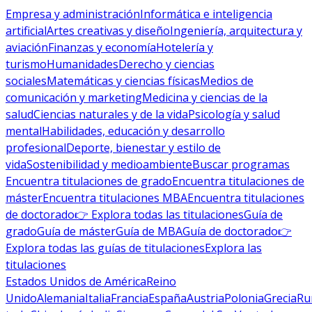
Empresa y administración
Informática e inteligencia
artificial
Artes creativas y diseño
Ingeniería, arquitectura y
aviación
Finanzas y economía
Hotelería y
turismo
Humanidades
Derecho y ciencias
sociales
Matemáticas y ciencias físicas
Medios de
comunicación y marketing
Medicina y ciencias de la
salud
Ciencias naturales y de la vida
Psicología y salud
mental
Habilidades, educación y desarrollo
profesional
Deporte, bienestar y estilo de
vida
Sostenibilidad y medioambiente
Buscar programas
Encuentra titulaciones de grado
Encuentra titulaciones de
máster
Encuentra titulaciones MBA
Encuentra titulaciones
de doctorado
👉 Explora todas las titulaciones
Guía de
grado
Guía de máster
Guía de MBA
Guía de doctorado
👉
Explora todas las guías de titulaciones
Explora las
titulaciones
Estados Unidos de América
Reino
Unido
Alemania
Italia
Francia
España
Austria
Polonia
Grecia
Ru