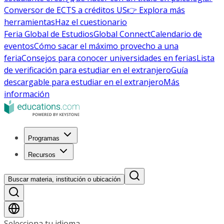
Conversor de ECTS a créditos US
👉 Explora más
herramientas
Haz el cuestionario
Feria Global de Estudios
Global Connect
Calendario de
eventos
Cómo sacar el máximo provecho a una
feria
Consejos para conocer universidades en ferias
Lista
de verificación para estudiar en el extranjero
Guía
descargable para estudiar en el extranjero
Más
información
Programas
Recursos
Buscar materia, institución o ubicación
Selecciona tu idioma