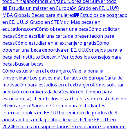
todo
China
Japón
India
Singapur
Corea del Sur
Ver todo
🏛 Estudia un máster en Europa
🗽 Grado en EE. UU.
🌎
MBA Global
💃 Becas para mujeres
🌉 Estudios de posgrado
en EE. UU.
🔬 Grado en STEM
👉 Más becas en
educations.com
Cómo obtener una beca
Cómo solicitar
becas
Cómo escribir una carta de presentación para
becas
Cómo estudiar en el extranjero gratis
Cómo
obtener una beca deportiva en EE. UU.
Consejos para la
beca del Instituto Sueco
👉 Ver todos los consejos para
becas
Buscar becas
Cómo estudiar en el extranjero
¿Vale la pena la
universidad?
Los países más baratos de Europa
Carta de
motivación para estudios en el extranjero
Cómo solicitar
admisión en universidades
Gestión del tiempo para
estudiantes
👉 Leer todos los artículos sobre estudios en
el extranjero
Planes de Trump para estudiantes
internacionales en EE. UU.
Incremento de grados de 3
años
Cambios en la política de visas F-1 de EE. UU. en
2024
Recortes presupuestarios en educación superior en