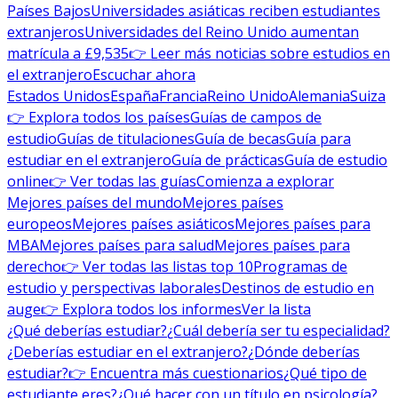
Países Bajos
Universidades asiáticas reciben estudiantes
extranjeros
Universidades del Reino Unido aumentan
matrícula a £9,535
👉 Leer más noticias sobre estudios en
el extranjero
Escuchar ahora
Estados Unidos
España
Francia
Reino Unido
Alemania
Suiza
👉 Explora todos los países
Guías de campos de
estudio
Guías de titulaciones
Guía de becas
Guía para
estudiar en el extranjero
Guía de prácticas
Guía de estudio
online
👉 Ver todas las guías
Comienza a explorar
Mejores países del mundo
Mejores países
europeos
Mejores países asiáticos
Mejores países para
MBA
Mejores países para salud
Mejores países para
derecho
👉 Ver todas las listas top 10
Programas de
estudio y perspectivas laborales
Destinos de estudio en
auge
👉 Explora todos los informes
Ver la lista
¿Qué deberías estudiar?
¿Cuál debería ser tu especialidad?
¿Deberías estudiar en el extranjero?
¿Dónde deberías
estudiar?
👉 Encuentra más cuestionarios
¿Qué tipo de
estudiante eres?
¿Qué hacer con un título en psicología?