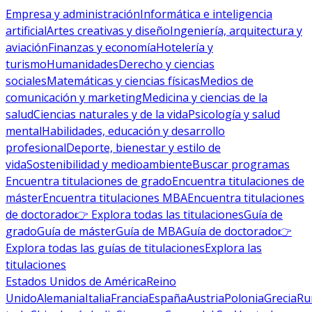
Empresa y administración
Informática e inteligencia
artificial
Artes creativas y diseño
Ingeniería, arquitectura y
aviación
Finanzas y economía
Hotelería y
turismo
Humanidades
Derecho y ciencias
sociales
Matemáticas y ciencias físicas
Medios de
comunicación y marketing
Medicina y ciencias de la
salud
Ciencias naturales y de la vida
Psicología y salud
mental
Habilidades, educación y desarrollo
profesional
Deporte, bienestar y estilo de
vida
Sostenibilidad y medioambiente
Buscar programas
Encuentra titulaciones de grado
Encuentra titulaciones de
máster
Encuentra titulaciones MBA
Encuentra titulaciones
de doctorado
👉 Explora todas las titulaciones
Guía de
grado
Guía de máster
Guía de MBA
Guía de doctorado
👉
Explora todas las guías de titulaciones
Explora las
titulaciones
Estados Unidos de América
Reino
Unido
Alemania
Italia
Francia
España
Austria
Polonia
Grecia
Ru