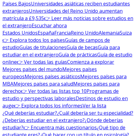
Países Bajos
Universidades asiáticas reciben estudiantes
extranjeros
Universidades del Reino Unido aumentan
matrícula a £9,535
👉 Leer más noticias sobre estudios en
el extranjero
Escuchar ahora
Estados Unidos
España
Francia
Reino Unido
Alemania
Suiza
👉 Explora todos los países
Guías de campos de
estudio
Guías de titulaciones
Guía de becas
Guía para
estudiar en el extranjero
Guía de prácticas
Guía de estudio
online
👉 Ver todas las guías
Comienza a explorar
Mejores países del mundo
Mejores países
europeos
Mejores países asiáticos
Mejores países para
MBA
Mejores países para salud
Mejores países para
derecho
👉 Ver todas las listas top 10
Programas de
estudio y perspectivas laborales
Destinos de estudio en
auge
👉 Explora todos los informes
Ver la lista
¿Qué deberías estudiar?
¿Cuál debería ser tu especialidad?
¿Deberías estudiar en el extranjero?
¿Dónde deberías
estudiar?
👉 Encuentra más cuestionarios
¿Qué tipo de
estudiante eres?
¿Qué hacer con un título en psicología?