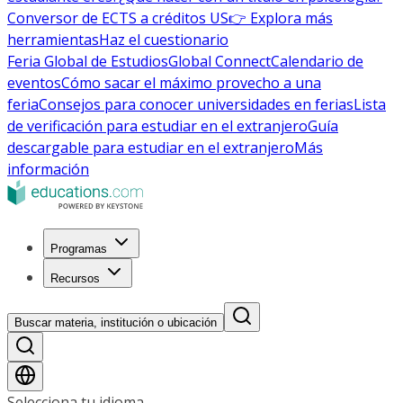
Conversor de ECTS a créditos US
👉 Explora más
herramientas
Haz el cuestionario
Feria Global de Estudios
Global Connect
Calendario de
eventos
Cómo sacar el máximo provecho a una
feria
Consejos para conocer universidades en ferias
Lista
de verificación para estudiar en el extranjero
Guía
descargable para estudiar en el extranjero
Más
información
Programas
Recursos
Buscar materia, institución o ubicación
Selecciona tu idioma