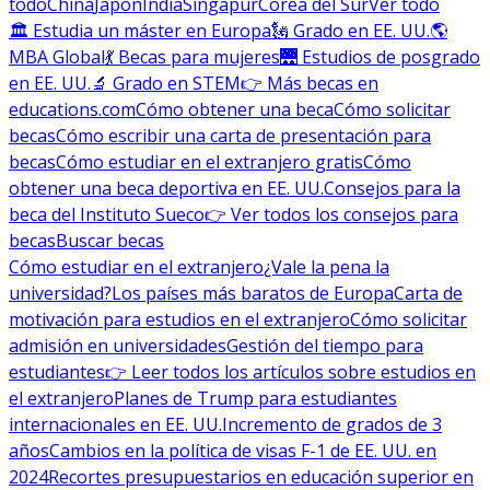
todo
China
Japón
India
Singapur
Corea del Sur
Ver todo
🏛 Estudia un máster en Europa
🗽 Grado en EE. UU.
🌎
MBA Global
💃 Becas para mujeres
🌉 Estudios de posgrado
en EE. UU.
🔬 Grado en STEM
👉 Más becas en
educations.com
Cómo obtener una beca
Cómo solicitar
becas
Cómo escribir una carta de presentación para
becas
Cómo estudiar en el extranjero gratis
Cómo
obtener una beca deportiva en EE. UU.
Consejos para la
beca del Instituto Sueco
👉 Ver todos los consejos para
becas
Buscar becas
Cómo estudiar en el extranjero
¿Vale la pena la
universidad?
Los países más baratos de Europa
Carta de
motivación para estudios en el extranjero
Cómo solicitar
admisión en universidades
Gestión del tiempo para
estudiantes
👉 Leer todos los artículos sobre estudios en
el extranjero
Planes de Trump para estudiantes
internacionales en EE. UU.
Incremento de grados de 3
años
Cambios en la política de visas F-1 de EE. UU. en
2024
Recortes presupuestarios en educación superior en