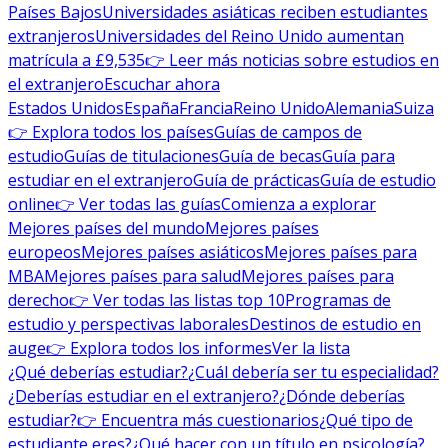
Países Bajos
Universidades asiáticas reciben estudiantes
extranjeros
Universidades del Reino Unido aumentan
matrícula a £9,535
👉 Leer más noticias sobre estudios en
el extranjero
Escuchar ahora
Estados Unidos
España
Francia
Reino Unido
Alemania
Suiza
👉 Explora todos los países
Guías de campos de
estudio
Guías de titulaciones
Guía de becas
Guía para
estudiar en el extranjero
Guía de prácticas
Guía de estudio
online
👉 Ver todas las guías
Comienza a explorar
Mejores países del mundo
Mejores países
europeos
Mejores países asiáticos
Mejores países para
MBA
Mejores países para salud
Mejores países para
derecho
👉 Ver todas las listas top 10
Programas de
estudio y perspectivas laborales
Destinos de estudio en
auge
👉 Explora todos los informes
Ver la lista
¿Qué deberías estudiar?
¿Cuál debería ser tu especialidad?
¿Deberías estudiar en el extranjero?
¿Dónde deberías
estudiar?
👉 Encuentra más cuestionarios
¿Qué tipo de
estudiante eres?
¿Qué hacer con un título en psicología?