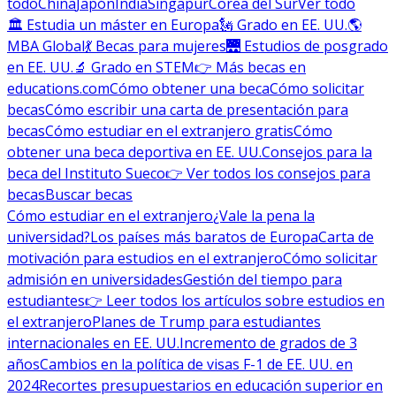
todo
China
Japón
India
Singapur
Corea del Sur
Ver todo
🏛 Estudia un máster en Europa
🗽 Grado en EE. UU.
🌎
MBA Global
💃 Becas para mujeres
🌉 Estudios de posgrado
en EE. UU.
🔬 Grado en STEM
👉 Más becas en
educations.com
Cómo obtener una beca
Cómo solicitar
becas
Cómo escribir una carta de presentación para
becas
Cómo estudiar en el extranjero gratis
Cómo
obtener una beca deportiva en EE. UU.
Consejos para la
beca del Instituto Sueco
👉 Ver todos los consejos para
becas
Buscar becas
Cómo estudiar en el extranjero
¿Vale la pena la
universidad?
Los países más baratos de Europa
Carta de
motivación para estudios en el extranjero
Cómo solicitar
admisión en universidades
Gestión del tiempo para
estudiantes
👉 Leer todos los artículos sobre estudios en
el extranjero
Planes de Trump para estudiantes
internacionales en EE. UU.
Incremento de grados de 3
años
Cambios en la política de visas F-1 de EE. UU. en
2024
Recortes presupuestarios en educación superior en