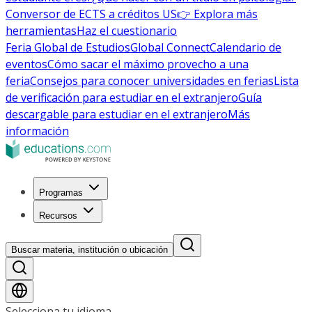
Conversor de ECTS a créditos US
👉 Explora más
herramientas
Haz el cuestionario
Feria Global de Estudios
Global Connect
Calendario de
eventos
Cómo sacar el máximo provecho a una
feria
Consejos para conocer universidades en ferias
Lista
de verificación para estudiar en el extranjero
Guía
descargable para estudiar en el extranjero
Más
información
Programas
Recursos
Buscar materia, institución o ubicación
Selecciona tu idioma