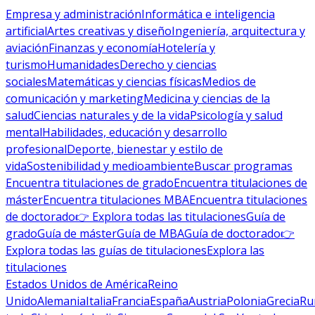
Empresa y administración
Informática e inteligencia
artificial
Artes creativas y diseño
Ingeniería, arquitectura y
aviación
Finanzas y economía
Hotelería y
turismo
Humanidades
Derecho y ciencias
sociales
Matemáticas y ciencias físicas
Medios de
comunicación y marketing
Medicina y ciencias de la
salud
Ciencias naturales y de la vida
Psicología y salud
mental
Habilidades, educación y desarrollo
profesional
Deporte, bienestar y estilo de
vida
Sostenibilidad y medioambiente
Buscar programas
Encuentra titulaciones de grado
Encuentra titulaciones de
máster
Encuentra titulaciones MBA
Encuentra titulaciones
de doctorado
👉 Explora todas las titulaciones
Guía de
grado
Guía de máster
Guía de MBA
Guía de doctorado
👉
Explora todas las guías de titulaciones
Explora las
titulaciones
Estados Unidos de América
Reino
Unido
Alemania
Italia
Francia
España
Austria
Polonia
Grecia
Ru