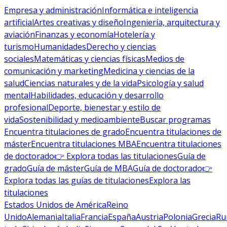
Empresa y administración
Informática e inteligencia
artificial
Artes creativas y diseño
Ingeniería, arquitectura y
aviación
Finanzas y economía
Hotelería y
turismo
Humanidades
Derecho y ciencias
sociales
Matemáticas y ciencias físicas
Medios de
comunicación y marketing
Medicina y ciencias de la
salud
Ciencias naturales y de la vida
Psicología y salud
mental
Habilidades, educación y desarrollo
profesional
Deporte, bienestar y estilo de
vida
Sostenibilidad y medioambiente
Buscar programas
Encuentra titulaciones de grado
Encuentra titulaciones de
máster
Encuentra titulaciones MBA
Encuentra titulaciones
de doctorado
👉 Explora todas las titulaciones
Guía de
grado
Guía de máster
Guía de MBA
Guía de doctorado
👉
Explora todas las guías de titulaciones
Explora las
titulaciones
Estados Unidos de América
Reino
Unido
Alemania
Italia
Francia
España
Austria
Polonia
Grecia
Ru