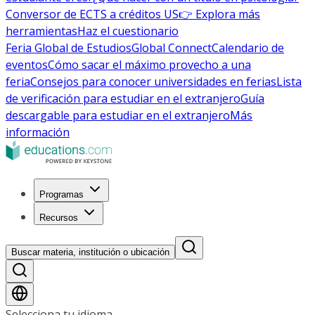
Conversor de ECTS a créditos US
👉 Explora más
herramientas
Haz el cuestionario
Feria Global de Estudios
Global Connect
Calendario de
eventos
Cómo sacar el máximo provecho a una
feria
Consejos para conocer universidades en ferias
Lista
de verificación para estudiar en el extranjero
Guía
descargable para estudiar en el extranjero
Más
información
Programas
Recursos
Buscar materia, institución o ubicación
Selecciona tu idioma