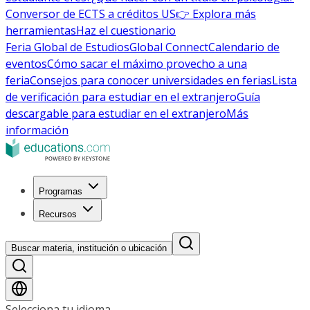
Conversor de ECTS a créditos US
👉 Explora más
herramientas
Haz el cuestionario
Feria Global de Estudios
Global Connect
Calendario de
eventos
Cómo sacar el máximo provecho a una
feria
Consejos para conocer universidades en ferias
Lista
de verificación para estudiar en el extranjero
Guía
descargable para estudiar en el extranjero
Más
información
Programas
Recursos
Buscar materia, institución o ubicación
Selecciona tu idioma