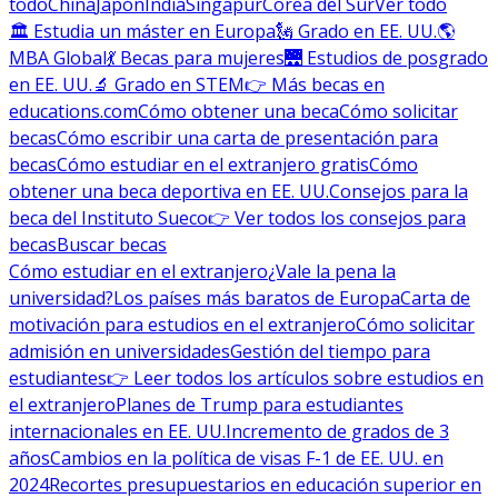
todo
China
Japón
India
Singapur
Corea del Sur
Ver todo
🏛 Estudia un máster en Europa
🗽 Grado en EE. UU.
🌎
MBA Global
💃 Becas para mujeres
🌉 Estudios de posgrado
en EE. UU.
🔬 Grado en STEM
👉 Más becas en
educations.com
Cómo obtener una beca
Cómo solicitar
becas
Cómo escribir una carta de presentación para
becas
Cómo estudiar en el extranjero gratis
Cómo
obtener una beca deportiva en EE. UU.
Consejos para la
beca del Instituto Sueco
👉 Ver todos los consejos para
becas
Buscar becas
Cómo estudiar en el extranjero
¿Vale la pena la
universidad?
Los países más baratos de Europa
Carta de
motivación para estudios en el extranjero
Cómo solicitar
admisión en universidades
Gestión del tiempo para
estudiantes
👉 Leer todos los artículos sobre estudios en
el extranjero
Planes de Trump para estudiantes
internacionales en EE. UU.
Incremento de grados de 3
años
Cambios en la política de visas F-1 de EE. UU. en
2024
Recortes presupuestarios en educación superior en