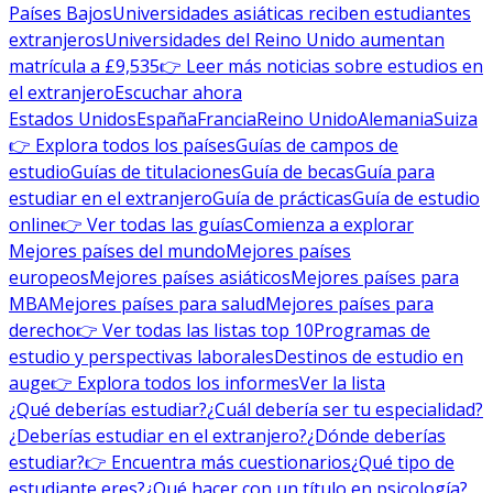
Países Bajos
Universidades asiáticas reciben estudiantes
extranjeros
Universidades del Reino Unido aumentan
matrícula a £9,535
👉 Leer más noticias sobre estudios en
el extranjero
Escuchar ahora
Estados Unidos
España
Francia
Reino Unido
Alemania
Suiza
👉 Explora todos los países
Guías de campos de
estudio
Guías de titulaciones
Guía de becas
Guía para
estudiar en el extranjero
Guía de prácticas
Guía de estudio
online
👉 Ver todas las guías
Comienza a explorar
Mejores países del mundo
Mejores países
europeos
Mejores países asiáticos
Mejores países para
MBA
Mejores países para salud
Mejores países para
derecho
👉 Ver todas las listas top 10
Programas de
estudio y perspectivas laborales
Destinos de estudio en
auge
👉 Explora todos los informes
Ver la lista
¿Qué deberías estudiar?
¿Cuál debería ser tu especialidad?
¿Deberías estudiar en el extranjero?
¿Dónde deberías
estudiar?
👉 Encuentra más cuestionarios
¿Qué tipo de
estudiante eres?
¿Qué hacer con un título en psicología?