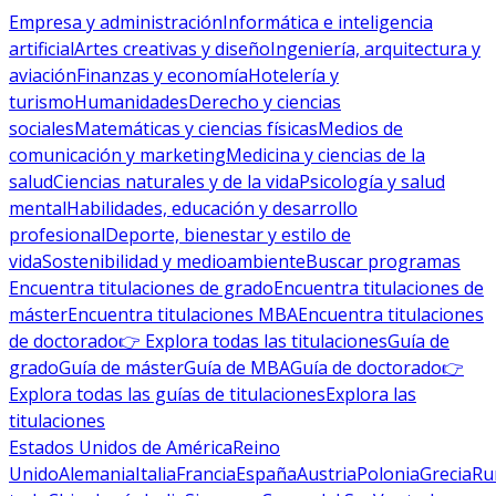
Empresa y administración
Informática e inteligencia
artificial
Artes creativas y diseño
Ingeniería, arquitectura y
aviación
Finanzas y economía
Hotelería y
turismo
Humanidades
Derecho y ciencias
sociales
Matemáticas y ciencias físicas
Medios de
comunicación y marketing
Medicina y ciencias de la
salud
Ciencias naturales y de la vida
Psicología y salud
mental
Habilidades, educación y desarrollo
profesional
Deporte, bienestar y estilo de
vida
Sostenibilidad y medioambiente
Buscar programas
Encuentra titulaciones de grado
Encuentra titulaciones de
máster
Encuentra titulaciones MBA
Encuentra titulaciones
de doctorado
👉 Explora todas las titulaciones
Guía de
grado
Guía de máster
Guía de MBA
Guía de doctorado
👉
Explora todas las guías de titulaciones
Explora las
titulaciones
Estados Unidos de América
Reino
Unido
Alemania
Italia
Francia
España
Austria
Polonia
Grecia
Ru