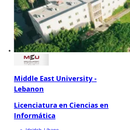
Middle East University -
Lebanon
Licenciatura en Ciencias en
Informática
Jdeideh, Líbano