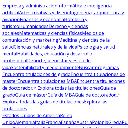
Empresa y administración
Informática e inteligencia
artificial
Artes creativas y diseño
Ingeniería, arquitectura y
aviación
Finanzas y economía
Hotelería y
turismo
Humanidades
Derecho y ciencias
sociales
Matemáticas y ciencias físicas
Medios de
comunicación y marketing
Medicina y ciencias de la
salud
Ciencias naturales y de la vida
Psicología y salud
mental
Habilidades, educación y desarrollo
profesional
Deporte, bienestar y estilo de
vida
Sostenibilidad y medioambiente
Buscar programas
Encuentra titulaciones de grado
Encuentra titulaciones de
máster
Encuentra titulaciones MBA
Encuentra titulaciones
de doctorado
👉 Explora todas las titulaciones
Guía de
grado
Guía de máster
Guía de MBA
Guía de doctorado
👉
Explora todas las guías de titulaciones
Explora las
titulaciones
Estados Unidos de América
Reino
Unido
Alemania
Italia
Francia
España
Austria
Polonia
Grecia
Ru