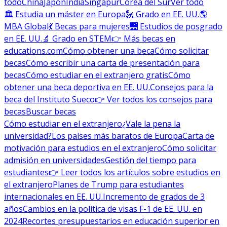
todo
China
Japón
India
Singapur
Corea del Sur
Ver todo
🏛 Estudia un máster en Europa
🗽 Grado en EE. UU.
🌎
MBA Global
💃 Becas para mujeres
🌉 Estudios de posgrado
en EE. UU.
🔬 Grado en STEM
👉 Más becas en
educations.com
Cómo obtener una beca
Cómo solicitar
becas
Cómo escribir una carta de presentación para
becas
Cómo estudiar en el extranjero gratis
Cómo
obtener una beca deportiva en EE. UU.
Consejos para la
beca del Instituto Sueco
👉 Ver todos los consejos para
becas
Buscar becas
Cómo estudiar en el extranjero
¿Vale la pena la
universidad?
Los países más baratos de Europa
Carta de
motivación para estudios en el extranjero
Cómo solicitar
admisión en universidades
Gestión del tiempo para
estudiantes
👉 Leer todos los artículos sobre estudios en
el extranjero
Planes de Trump para estudiantes
internacionales en EE. UU.
Incremento de grados de 3
años
Cambios en la política de visas F-1 de EE. UU. en
2024
Recortes presupuestarios en educación superior en