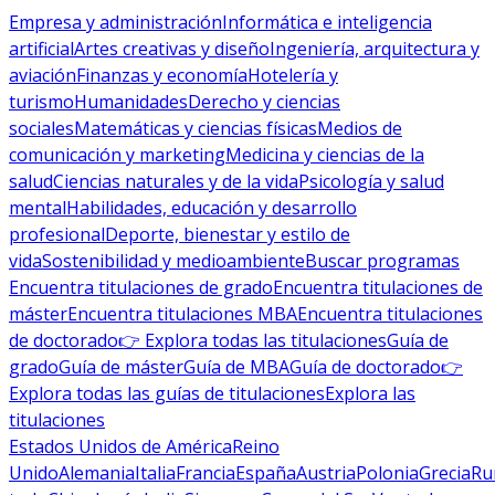
Empresa y administración
Informática e inteligencia
artificial
Artes creativas y diseño
Ingeniería, arquitectura y
aviación
Finanzas y economía
Hotelería y
turismo
Humanidades
Derecho y ciencias
sociales
Matemáticas y ciencias físicas
Medios de
comunicación y marketing
Medicina y ciencias de la
salud
Ciencias naturales y de la vida
Psicología y salud
mental
Habilidades, educación y desarrollo
profesional
Deporte, bienestar y estilo de
vida
Sostenibilidad y medioambiente
Buscar programas
Encuentra titulaciones de grado
Encuentra titulaciones de
máster
Encuentra titulaciones MBA
Encuentra titulaciones
de doctorado
👉 Explora todas las titulaciones
Guía de
grado
Guía de máster
Guía de MBA
Guía de doctorado
👉
Explora todas las guías de titulaciones
Explora las
titulaciones
Estados Unidos de América
Reino
Unido
Alemania
Italia
Francia
España
Austria
Polonia
Grecia
Ru