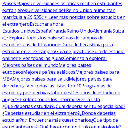
Países Bajos
Universidades asiáticas reciben estudiantes
extranjeros
Universidades del Reino Unido aumentan
matrícula a £9,535
👉 Leer más noticias sobre estudios en
el extranjero
Escuchar ahora
Estados Unidos
España
Francia
Reino Unido
Alemania
Suiza
👉 Explora todos los países
Guías de campos de
estudio
Guías de titulaciones
Guía de becas
Guía para
estudiar en el extranjero
Guía de prácticas
Guía de estudio
online
👉 Ver todas las guías
Comienza a explorar
Mejores países del mundo
Mejores países
europeos
Mejores países asiáticos
Mejores países para
MBA
Mejores países para salud
Mejores países para
derecho
👉 Ver todas las listas top 10
Programas de
estudio y perspectivas laborales
Destinos de estudio en
auge
👉 Explora todos los informes
Ver la lista
¿Qué deberías estudiar?
¿Cuál debería ser tu especialidad?
¿Deberías estudiar en el extranjero?
¿Dónde deberías
estudiar?
👉 Encuentra más cuestionarios
¿Qué tipo de
estudiante eres?
¿Qué hacer con un título en psicología?