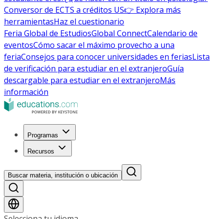
Conversor de ECTS a créditos US
👉 Explora más
herramientas
Haz el cuestionario
Feria Global de Estudios
Global Connect
Calendario de
eventos
Cómo sacar el máximo provecho a una
feria
Consejos para conocer universidades en ferias
Lista
de verificación para estudiar en el extranjero
Guía
descargable para estudiar en el extranjero
Más
información
Programas
Recursos
Buscar materia, institución o ubicación
Selecciona tu idioma