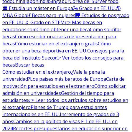
todo
China
Japón
India
Singapur
Corea del Sur
Ver todo
🏛 Estudia un máster en Europa
🗽 Grado en EE. UU.
🌎
MBA Global
💃 Becas para mujeres
🌉 Estudios de posgrado
en EE. UU.
🔬 Grado en STEM
👉 Más becas en
educations.com
Cómo obtener una beca
Cómo solicitar
becas
Cómo escribir una carta de presentación para
becas
Cómo estudiar en el extranjero gratis
Cómo
obtener una beca deportiva en EE. UU.
Consejos para la
beca del Instituto Sueco
👉 Ver todos los consejos para
becas
Buscar becas
Cómo estudiar en el extranjero
¿Vale la pena la
universidad?
Los países más baratos de Europa
Carta de
motivación para estudios en el extranjero
Cómo solicitar
admisión en universidades
Gestión del tiempo para
estudiantes
👉 Leer todos los artículos sobre estudios en
el extranjero
Planes de Trump para estudiantes
internacionales en EE. UU.
Incremento de grados de 3
años
Cambios en la política de visas F-1 de EE. UU. en
2024
Recortes presupuestarios en educación superior en