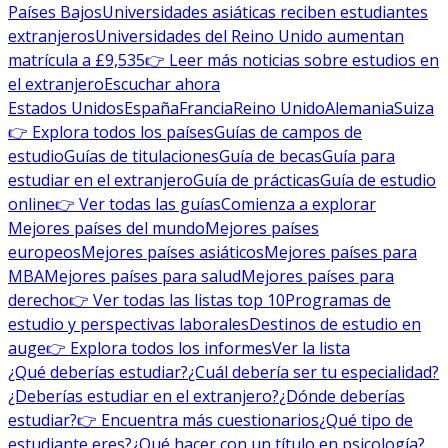
Países Bajos
Universidades asiáticas reciben estudiantes
extranjeros
Universidades del Reino Unido aumentan
matrícula a £9,535
👉 Leer más noticias sobre estudios en
el extranjero
Escuchar ahora
Estados Unidos
España
Francia
Reino Unido
Alemania
Suiza
👉 Explora todos los países
Guías de campos de
estudio
Guías de titulaciones
Guía de becas
Guía para
estudiar en el extranjero
Guía de prácticas
Guía de estudio
online
👉 Ver todas las guías
Comienza a explorar
Mejores países del mundo
Mejores países
europeos
Mejores países asiáticos
Mejores países para
MBA
Mejores países para salud
Mejores países para
derecho
👉 Ver todas las listas top 10
Programas de
estudio y perspectivas laborales
Destinos de estudio en
auge
👉 Explora todos los informes
Ver la lista
¿Qué deberías estudiar?
¿Cuál debería ser tu especialidad?
¿Deberías estudiar en el extranjero?
¿Dónde deberías
estudiar?
👉 Encuentra más cuestionarios
¿Qué tipo de
estudiante eres?
¿Qué hacer con un título en psicología?