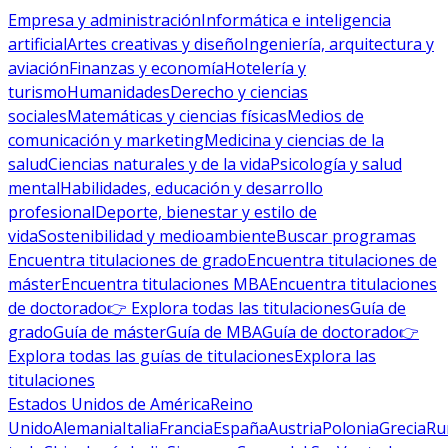
Empresa y administración
Informática e inteligencia
artificial
Artes creativas y diseño
Ingeniería, arquitectura y
aviación
Finanzas y economía
Hotelería y
turismo
Humanidades
Derecho y ciencias
sociales
Matemáticas y ciencias físicas
Medios de
comunicación y marketing
Medicina y ciencias de la
salud
Ciencias naturales y de la vida
Psicología y salud
mental
Habilidades, educación y desarrollo
profesional
Deporte, bienestar y estilo de
vida
Sostenibilidad y medioambiente
Buscar programas
Encuentra titulaciones de grado
Encuentra titulaciones de
máster
Encuentra titulaciones MBA
Encuentra titulaciones
de doctorado
👉 Explora todas las titulaciones
Guía de
grado
Guía de máster
Guía de MBA
Guía de doctorado
👉
Explora todas las guías de titulaciones
Explora las
titulaciones
Estados Unidos de América
Reino
Unido
Alemania
Italia
Francia
España
Austria
Polonia
Grecia
Ru