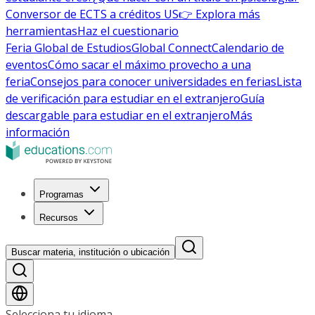
Conversor de ECTS a créditos US
👉 Explora más
herramientas
Haz el cuestionario
Feria Global de Estudios
Global Connect
Calendario de
eventos
Cómo sacar el máximo provecho a una
feria
Consejos para conocer universidades en ferias
Lista
de verificación para estudiar en el extranjero
Guía
descargable para estudiar en el extranjero
Más
información
Programas
Recursos
Buscar materia, institución o ubicación
Selecciona tu idioma