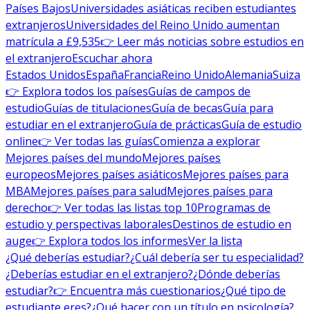
Países Bajos
Universidades asiáticas reciben estudiantes
extranjeros
Universidades del Reino Unido aumentan
matrícula a £9,535
👉 Leer más noticias sobre estudios en
el extranjero
Escuchar ahora
Estados Unidos
España
Francia
Reino Unido
Alemania
Suiza
👉 Explora todos los países
Guías de campos de
estudio
Guías de titulaciones
Guía de becas
Guía para
estudiar en el extranjero
Guía de prácticas
Guía de estudio
online
👉 Ver todas las guías
Comienza a explorar
Mejores países del mundo
Mejores países
europeos
Mejores países asiáticos
Mejores países para
MBA
Mejores países para salud
Mejores países para
derecho
👉 Ver todas las listas top 10
Programas de
estudio y perspectivas laborales
Destinos de estudio en
auge
👉 Explora todos los informes
Ver la lista
¿Qué deberías estudiar?
¿Cuál debería ser tu especialidad?
¿Deberías estudiar en el extranjero?
¿Dónde deberías
estudiar?
👉 Encuentra más cuestionarios
¿Qué tipo de
estudiante eres?
¿Qué hacer con un título en psicología?