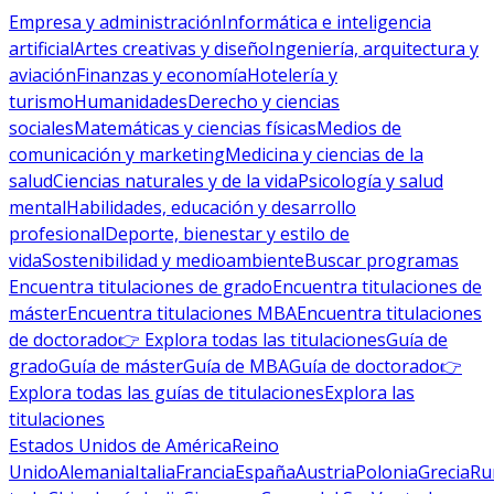
Empresa y administración
Informática e inteligencia
artificial
Artes creativas y diseño
Ingeniería, arquitectura y
aviación
Finanzas y economía
Hotelería y
turismo
Humanidades
Derecho y ciencias
sociales
Matemáticas y ciencias físicas
Medios de
comunicación y marketing
Medicina y ciencias de la
salud
Ciencias naturales y de la vida
Psicología y salud
mental
Habilidades, educación y desarrollo
profesional
Deporte, bienestar y estilo de
vida
Sostenibilidad y medioambiente
Buscar programas
Encuentra titulaciones de grado
Encuentra titulaciones de
máster
Encuentra titulaciones MBA
Encuentra titulaciones
de doctorado
👉 Explora todas las titulaciones
Guía de
grado
Guía de máster
Guía de MBA
Guía de doctorado
👉
Explora todas las guías de titulaciones
Explora las
titulaciones
Estados Unidos de América
Reino
Unido
Alemania
Italia
Francia
España
Austria
Polonia
Grecia
Ru