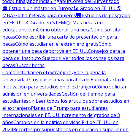
todo
China
Japón
India
Singapur
Corea del Sur
Ver todo
🏛 Estudia un máster en Europa
🗽 Grado en EE. UU.
🌎
MBA Global
💃 Becas para mujeres
🌉 Estudios de posgrado
en EE. UU.
🔬 Grado en STEM
👉 Más becas en
educations.com
Cómo obtener una beca
Cómo solicitar
becas
Cómo escribir una carta de presentación para
becas
Cómo estudiar en el extranjero gratis
Cómo
obtener una beca deportiva en EE. UU.
Consejos para la
beca del Instituto Sueco
👉 Ver todos los consejos para
becas
Buscar becas
Cómo estudiar en el extranjero
¿Vale la pena la
universidad?
Los países más baratos de Europa
Carta de
motivación para estudios en el extranjero
Cómo solicitar
admisión en universidades
Gestión del tiempo para
estudiantes
👉 Leer todos los artículos sobre estudios en
el extranjero
Planes de Trump para estudiantes
internacionales en EE. UU.
Incremento de grados de 3
años
Cambios en la política de visas F-1 de EE. UU. en
2024
Recortes presupuestarios en educación superior en