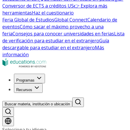
Conversor de ECTS a créditos US
👉 Explora más
herramientas
Haz el cuestionario
Feria Global de Estudios
Global Connect
Calendario de
eventos
Cómo sacar el máximo provecho a una
feria
Consejos para conocer universidades en ferias
Lista
de verificación para estudiar en el extranjero
Guía
descargable para estudiar en el extranjero
Más
información
Programas
Recursos
Buscar materia, institución o ubicación
Selecciona tu idioma