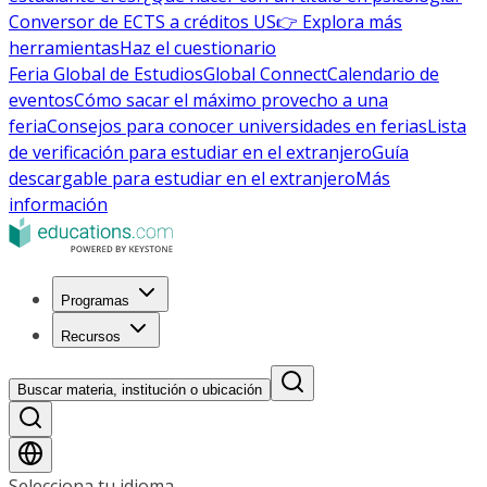
Conversor de ECTS a créditos US
👉 Explora más
herramientas
Haz el cuestionario
Feria Global de Estudios
Global Connect
Calendario de
eventos
Cómo sacar el máximo provecho a una
feria
Consejos para conocer universidades en ferias
Lista
de verificación para estudiar en el extranjero
Guía
descargable para estudiar en el extranjero
Más
información
Programas
Recursos
Buscar materia, institución o ubicación
Selecciona tu idioma