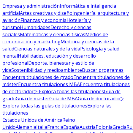
Empresa y administración
Informática e inteligencia
artificial
Artes creativas y diseño
Ingeniería, arquitectura y
aviación
Finanzas y economía
Hotelería y
turismo
Humanidades
Derecho y ciencias
sociales
Matemáticas y ciencias físicas
Medios de
comunicación y marketing
Medicina y ciencias de la
salud
Ciencias naturales y de la vida
Psicología y salud
mental
Habilidades, educación y desarrollo
profesional
Deporte, bienestar y estilo de
vida
Sostenibilidad y medioambiente
Buscar programas
Encuentra titulaciones de grado
Encuentra titulaciones de
máster
Encuentra titulaciones MBA
Encuentra titulaciones
de doctorado
👉 Explora todas las titulaciones
Guía de
grado
Guía de máster
Guía de MBA
Guía de doctorado
👉
Explora todas las guías de titulaciones
Explora las
titulaciones
Estados Unidos de América
Reino
Unido
Alemania
Italia
Francia
España
Austria
Polonia
Grecia
Ru