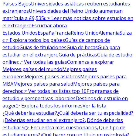
Países Bajos
Universidades asiáticas reciben estudiantes
extranjeros
Universidades del Reino Unido aumentan
matrícula a £9,535
👉 Leer más noticias sobre estudios en
el extranjero
Escuchar ahora
Estados Unidos
España
Francia
Reino Unido
Alemania
Suiza
👉 Explora todos los países
Guías de campos de
estudio
Guías de titulaciones
Guía de becas
Guía para
estudiar en el extranjero
Guía de prácticas
Guía de estudio
online
👉 Ver todas las guías
Comienza a explorar
Mejores países del mundo
Mejores países
europeos
Mejores países asiáticos
Mejores países para
MBA
Mejores países para salud
Mejores países para
derecho
👉 Ver todas las listas top 10
Programas de
estudio y perspectivas laborales
Destinos de estudio en
auge
👉 Explora todos los informes
Ver la lista
¿Qué deberías estudiar?
¿Cuál debería ser tu especialidad?
¿Deberías estudiar en el extranjero?
¿Dónde deberías
estudiar?
👉 Encuentra más cuestionarios
¿Qué tipo de
estudiante eres?
¿Qué hacer con un título en psicología?