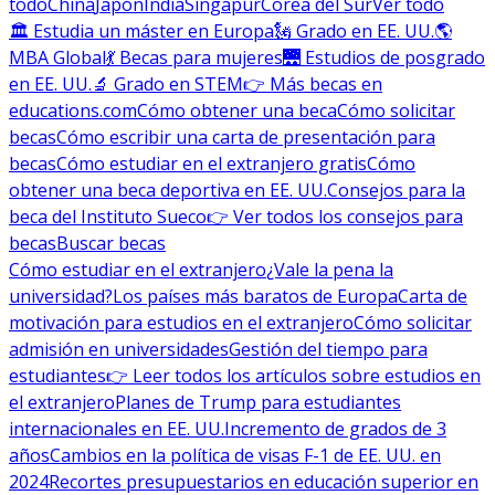
todo
China
Japón
India
Singapur
Corea del Sur
Ver todo
🏛 Estudia un máster en Europa
🗽 Grado en EE. UU.
🌎
MBA Global
💃 Becas para mujeres
🌉 Estudios de posgrado
en EE. UU.
🔬 Grado en STEM
👉 Más becas en
educations.com
Cómo obtener una beca
Cómo solicitar
becas
Cómo escribir una carta de presentación para
becas
Cómo estudiar en el extranjero gratis
Cómo
obtener una beca deportiva en EE. UU.
Consejos para la
beca del Instituto Sueco
👉 Ver todos los consejos para
becas
Buscar becas
Cómo estudiar en el extranjero
¿Vale la pena la
universidad?
Los países más baratos de Europa
Carta de
motivación para estudios en el extranjero
Cómo solicitar
admisión en universidades
Gestión del tiempo para
estudiantes
👉 Leer todos los artículos sobre estudios en
el extranjero
Planes de Trump para estudiantes
internacionales en EE. UU.
Incremento de grados de 3
años
Cambios en la política de visas F-1 de EE. UU. en
2024
Recortes presupuestarios en educación superior en