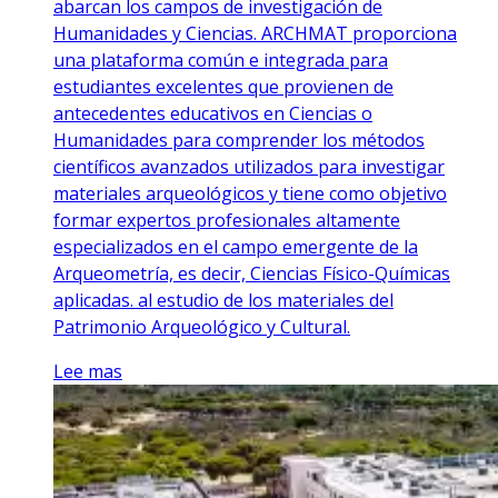
abarcan los campos de investigación de
Humanidades y Ciencias. ARCHMAT proporciona
una plataforma común e integrada para
estudiantes excelentes que provienen de
antecedentes educativos en Ciencias o
Humanidades para comprender los métodos
científicos avanzados utilizados para investigar
materiales arqueológicos y tiene como objetivo
formar expertos profesionales altamente
especializados en el campo emergente de la
Arqueometría, es decir, Ciencias Físico-Químicas
aplicadas. al estudio de los materiales del
Patrimonio Arqueológico y Cultural.
Lee mas