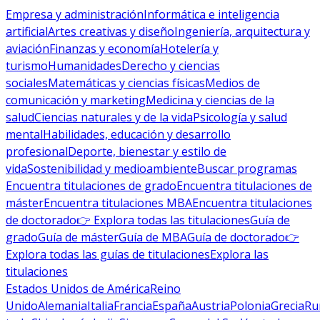
Empresa y administración
Informática e inteligencia
artificial
Artes creativas y diseño
Ingeniería, arquitectura y
aviación
Finanzas y economía
Hotelería y
turismo
Humanidades
Derecho y ciencias
sociales
Matemáticas y ciencias físicas
Medios de
comunicación y marketing
Medicina y ciencias de la
salud
Ciencias naturales y de la vida
Psicología y salud
mental
Habilidades, educación y desarrollo
profesional
Deporte, bienestar y estilo de
vida
Sostenibilidad y medioambiente
Buscar programas
Encuentra titulaciones de grado
Encuentra titulaciones de
máster
Encuentra titulaciones MBA
Encuentra titulaciones
de doctorado
👉 Explora todas las titulaciones
Guía de
grado
Guía de máster
Guía de MBA
Guía de doctorado
👉
Explora todas las guías de titulaciones
Explora las
titulaciones
Estados Unidos de América
Reino
Unido
Alemania
Italia
Francia
España
Austria
Polonia
Grecia
Ru