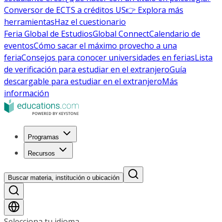
Conversor de ECTS a créditos US
👉 Explora más
herramientas
Haz el cuestionario
Feria Global de Estudios
Global Connect
Calendario de
eventos
Cómo sacar el máximo provecho a una
feria
Consejos para conocer universidades en ferias
Lista
de verificación para estudiar en el extranjero
Guía
descargable para estudiar en el extranjero
Más
información
Programas
Recursos
Buscar materia, institución o ubicación
Selecciona tu idioma