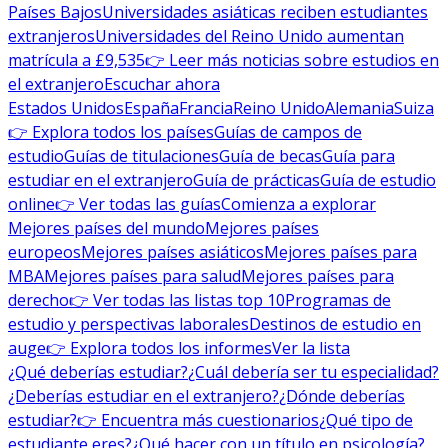
Países Bajos
Universidades asiáticas reciben estudiantes
extranjeros
Universidades del Reino Unido aumentan
matrícula a £9,535
👉 Leer más noticias sobre estudios en
el extranjero
Escuchar ahora
Estados Unidos
España
Francia
Reino Unido
Alemania
Suiza
👉 Explora todos los países
Guías de campos de
estudio
Guías de titulaciones
Guía de becas
Guía para
estudiar en el extranjero
Guía de prácticas
Guía de estudio
online
👉 Ver todas las guías
Comienza a explorar
Mejores países del mundo
Mejores países
europeos
Mejores países asiáticos
Mejores países para
MBA
Mejores países para salud
Mejores países para
derecho
👉 Ver todas las listas top 10
Programas de
estudio y perspectivas laborales
Destinos de estudio en
auge
👉 Explora todos los informes
Ver la lista
¿Qué deberías estudiar?
¿Cuál debería ser tu especialidad?
¿Deberías estudiar en el extranjero?
¿Dónde deberías
estudiar?
👉 Encuentra más cuestionarios
¿Qué tipo de
estudiante eres?
¿Qué hacer con un título en psicología?