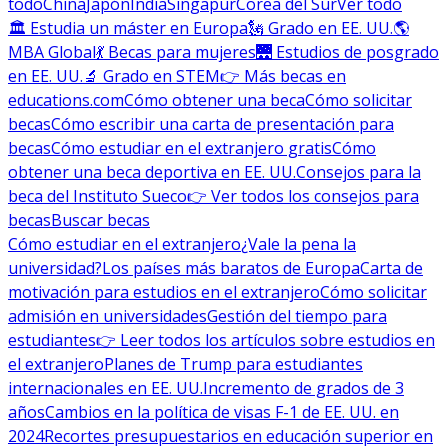
todo
China
Japón
India
Singapur
Corea del Sur
Ver todo
🏛 Estudia un máster en Europa
🗽 Grado en EE. UU.
🌎
MBA Global
💃 Becas para mujeres
🌉 Estudios de posgrado
en EE. UU.
🔬 Grado en STEM
👉 Más becas en
educations.com
Cómo obtener una beca
Cómo solicitar
becas
Cómo escribir una carta de presentación para
becas
Cómo estudiar en el extranjero gratis
Cómo
obtener una beca deportiva en EE. UU.
Consejos para la
beca del Instituto Sueco
👉 Ver todos los consejos para
becas
Buscar becas
Cómo estudiar en el extranjero
¿Vale la pena la
universidad?
Los países más baratos de Europa
Carta de
motivación para estudios en el extranjero
Cómo solicitar
admisión en universidades
Gestión del tiempo para
estudiantes
👉 Leer todos los artículos sobre estudios en
el extranjero
Planes de Trump para estudiantes
internacionales en EE. UU.
Incremento de grados de 3
años
Cambios en la política de visas F-1 de EE. UU. en
2024
Recortes presupuestarios en educación superior en