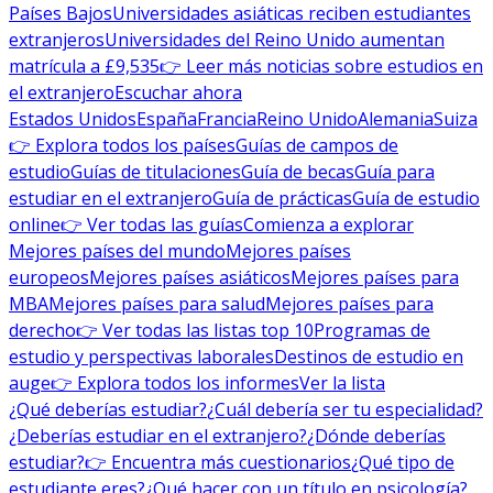
Países Bajos
Universidades asiáticas reciben estudiantes
extranjeros
Universidades del Reino Unido aumentan
matrícula a £9,535
👉 Leer más noticias sobre estudios en
el extranjero
Escuchar ahora
Estados Unidos
España
Francia
Reino Unido
Alemania
Suiza
👉 Explora todos los países
Guías de campos de
estudio
Guías de titulaciones
Guía de becas
Guía para
estudiar en el extranjero
Guía de prácticas
Guía de estudio
online
👉 Ver todas las guías
Comienza a explorar
Mejores países del mundo
Mejores países
europeos
Mejores países asiáticos
Mejores países para
MBA
Mejores países para salud
Mejores países para
derecho
👉 Ver todas las listas top 10
Programas de
estudio y perspectivas laborales
Destinos de estudio en
auge
👉 Explora todos los informes
Ver la lista
¿Qué deberías estudiar?
¿Cuál debería ser tu especialidad?
¿Deberías estudiar en el extranjero?
¿Dónde deberías
estudiar?
👉 Encuentra más cuestionarios
¿Qué tipo de
estudiante eres?
¿Qué hacer con un título en psicología?