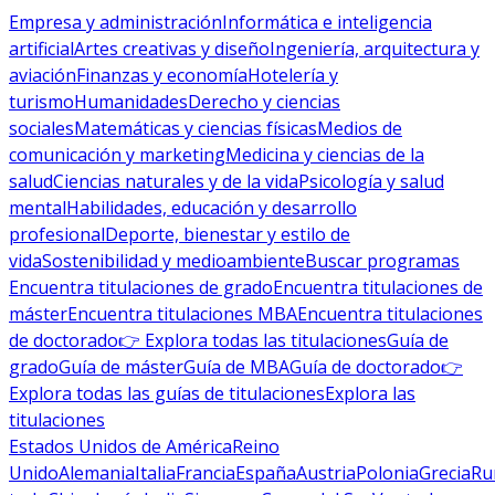
Empresa y administración
Informática e inteligencia
artificial
Artes creativas y diseño
Ingeniería, arquitectura y
aviación
Finanzas y economía
Hotelería y
turismo
Humanidades
Derecho y ciencias
sociales
Matemáticas y ciencias físicas
Medios de
comunicación y marketing
Medicina y ciencias de la
salud
Ciencias naturales y de la vida
Psicología y salud
mental
Habilidades, educación y desarrollo
profesional
Deporte, bienestar y estilo de
vida
Sostenibilidad y medioambiente
Buscar programas
Encuentra titulaciones de grado
Encuentra titulaciones de
máster
Encuentra titulaciones MBA
Encuentra titulaciones
de doctorado
👉 Explora todas las titulaciones
Guía de
grado
Guía de máster
Guía de MBA
Guía de doctorado
👉
Explora todas las guías de titulaciones
Explora las
titulaciones
Estados Unidos de América
Reino
Unido
Alemania
Italia
Francia
España
Austria
Polonia
Grecia
Ru