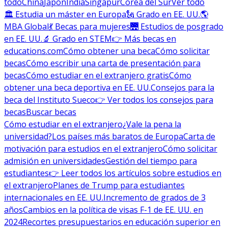
todo
China
Japón
India
Singapur
Corea del Sur
Ver todo
🏛 Estudia un máster en Europa
🗽 Grado en EE. UU.
🌎
MBA Global
💃 Becas para mujeres
🌉 Estudios de posgrado
en EE. UU.
🔬 Grado en STEM
👉 Más becas en
educations.com
Cómo obtener una beca
Cómo solicitar
becas
Cómo escribir una carta de presentación para
becas
Cómo estudiar en el extranjero gratis
Cómo
obtener una beca deportiva en EE. UU.
Consejos para la
beca del Instituto Sueco
👉 Ver todos los consejos para
becas
Buscar becas
Cómo estudiar en el extranjero
¿Vale la pena la
universidad?
Los países más baratos de Europa
Carta de
motivación para estudios en el extranjero
Cómo solicitar
admisión en universidades
Gestión del tiempo para
estudiantes
👉 Leer todos los artículos sobre estudios en
el extranjero
Planes de Trump para estudiantes
internacionales en EE. UU.
Incremento de grados de 3
años
Cambios en la política de visas F-1 de EE. UU. en
2024
Recortes presupuestarios en educación superior en