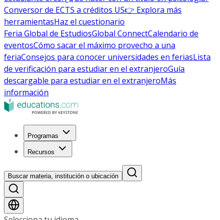
Conversor de ECTS a créditos US
👉 Explora más
herramientas
Haz el cuestionario
Feria Global de Estudios
Global Connect
Calendario de
eventos
Cómo sacar el máximo provecho a una
feria
Consejos para conocer universidades en ferias
Lista
de verificación para estudiar en el extranjero
Guía
descargable para estudiar en el extranjero
Más
información
Programas
Recursos
Buscar materia, institución o ubicación
Selecciona tu idioma