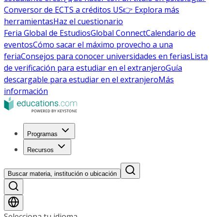
Conversor de ECTS a créditos US
👉 Explora más
herramientas
Haz el cuestionario
Feria Global de Estudios
Global Connect
Calendario de
eventos
Cómo sacar el máximo provecho a una
feria
Consejos para conocer universidades en ferias
Lista
de verificación para estudiar en el extranjero
Guía
descargable para estudiar en el extranjero
Más
información
Programas
Recursos
Buscar materia, institución o ubicación
Selecciona tu idioma