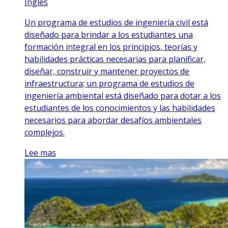
Inglés
Un programa de estudios de ingeniería civil está
diseñado para brindar a los estudiantes una
formación integral en los principios, teorías y
habilidades prácticas necesarias para planificar,
diseñar, construir y mantener proyectos de
infraestructura; un programa de estudios de
ingeniería ambiental está diseñado para dotar a los
estudiantes de los conocimientos y las habilidades
necesarios para abordar desafíos ambientales
complejos.
Lee mas