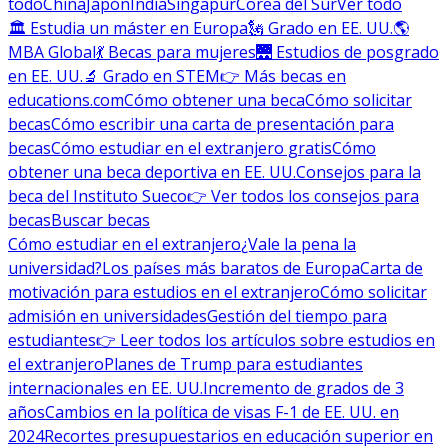
todo
China
Japón
India
Singapur
Corea del Sur
Ver todo
🏛 Estudia un máster en Europa
🗽 Grado en EE. UU.
🌎
MBA Global
💃 Becas para mujeres
🌉 Estudios de posgrado
en EE. UU.
🔬 Grado en STEM
👉 Más becas en
educations.com
Cómo obtener una beca
Cómo solicitar
becas
Cómo escribir una carta de presentación para
becas
Cómo estudiar en el extranjero gratis
Cómo
obtener una beca deportiva en EE. UU.
Consejos para la
beca del Instituto Sueco
👉 Ver todos los consejos para
becas
Buscar becas
Cómo estudiar en el extranjero
¿Vale la pena la
universidad?
Los países más baratos de Europa
Carta de
motivación para estudios en el extranjero
Cómo solicitar
admisión en universidades
Gestión del tiempo para
estudiantes
👉 Leer todos los artículos sobre estudios en
el extranjero
Planes de Trump para estudiantes
internacionales en EE. UU.
Incremento de grados de 3
años
Cambios en la política de visas F-1 de EE. UU. en
2024
Recortes presupuestarios en educación superior en