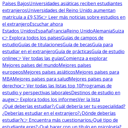
Países Bajos
Universidades asiáticas reciben estudiantes
extranjeros
Universidades del Reino Unido aumentan
matrícula a £9,535
👉 Leer más noticias sobre estudios en
el extranjero
Escuchar ahora
Estados Unidos
España
Francia
Reino Unido
Alemania
Suiza
👉 Explora todos los países
Guías de campos de
estudio
Guías de titulaciones
Guía de becas
Guía para
estudiar en el extranjero
Guía de prácticas
Guía de estudio
online
👉 Ver todas las guías
Comienza a explorar
Mejores países del mundo
Mejores países
europeos
Mejores países asiáticos
Mejores países para
MBA
Mejores países para salud
Mejores países para
derecho
👉 Ver todas las listas top 10
Programas de
estudio y perspectivas laborales
Destinos de estudio en
auge
👉 Explora todos los informes
Ver la lista
¿Qué deberías estudiar?
¿Cuál debería ser tu especialidad?
¿Deberías estudiar en el extranjero?
¿Dónde deberías
estudiar?
👉 Encuentra más cuestionarios
¿Qué tipo de
estudiante eres?
¿Qué hacer con un título en psicología?