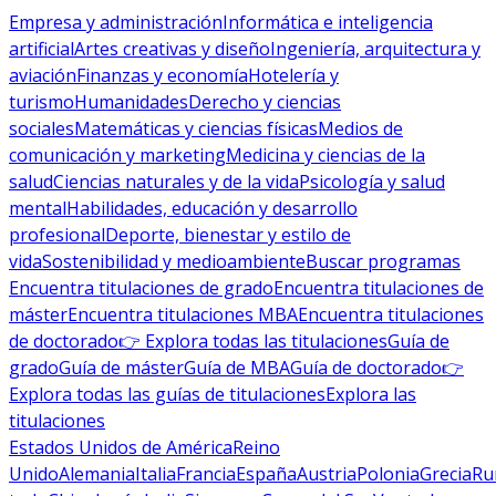
Empresa y administración
Informática e inteligencia
artificial
Artes creativas y diseño
Ingeniería, arquitectura y
aviación
Finanzas y economía
Hotelería y
turismo
Humanidades
Derecho y ciencias
sociales
Matemáticas y ciencias físicas
Medios de
comunicación y marketing
Medicina y ciencias de la
salud
Ciencias naturales y de la vida
Psicología y salud
mental
Habilidades, educación y desarrollo
profesional
Deporte, bienestar y estilo de
vida
Sostenibilidad y medioambiente
Buscar programas
Encuentra titulaciones de grado
Encuentra titulaciones de
máster
Encuentra titulaciones MBA
Encuentra titulaciones
de doctorado
👉 Explora todas las titulaciones
Guía de
grado
Guía de máster
Guía de MBA
Guía de doctorado
👉
Explora todas las guías de titulaciones
Explora las
titulaciones
Estados Unidos de América
Reino
Unido
Alemania
Italia
Francia
España
Austria
Polonia
Grecia
Ru