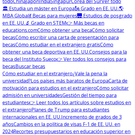
todo
China
Japón
India
Singapur
Corea del Sur
Ver todo
🏛 Estudia un máster en Europa
🗽 Grado en EE. UU.
🌎
MBA Global
💃 Becas para mujeres
🌉 Estudios de posgrado
en EE. UU.
🔬 Grado en STEM
👉 Más becas en
educations.com
Cómo obtener una beca
Cómo solicitar
becas
Cómo escribir una carta de presentación para
becas
Cómo estudiar en el extranjero gratis
Cómo
obtener una beca deportiva en EE. UU.
Consejos para la
beca del Instituto Sueco
👉 Ver todos los consejos para
becas
Buscar becas
Cómo estudiar en el extranjero
¿Vale la pena la
universidad?
Los países más baratos de Europa
Carta de
motivación para estudios en el extranjero
Cómo solicitar
admisión en universidades
Gestión del tiempo para
estudiantes
👉 Leer todos los artículos sobre estudios en
el extranjero
Planes de Trump para estudiantes
internacionales en EE. UU.
Incremento de grados de 3
años
Cambios en la política de visas F-1 de EE. UU. en
2024
Recortes presupuestarios en educación superior en