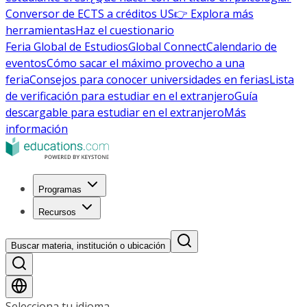
Conversor de ECTS a créditos US
👉 Explora más
herramientas
Haz el cuestionario
Feria Global de Estudios
Global Connect
Calendario de
eventos
Cómo sacar el máximo provecho a una
feria
Consejos para conocer universidades en ferias
Lista
de verificación para estudiar en el extranjero
Guía
descargable para estudiar en el extranjero
Más
información
Programas
Recursos
Buscar materia, institución o ubicación
Selecciona tu idioma