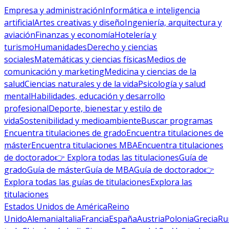
Empresa y administración
Informática e inteligencia
artificial
Artes creativas y diseño
Ingeniería, arquitectura y
aviación
Finanzas y economía
Hotelería y
turismo
Humanidades
Derecho y ciencias
sociales
Matemáticas y ciencias físicas
Medios de
comunicación y marketing
Medicina y ciencias de la
salud
Ciencias naturales y de la vida
Psicología y salud
mental
Habilidades, educación y desarrollo
profesional
Deporte, bienestar y estilo de
vida
Sostenibilidad y medioambiente
Buscar programas
Encuentra titulaciones de grado
Encuentra titulaciones de
máster
Encuentra titulaciones MBA
Encuentra titulaciones
de doctorado
👉 Explora todas las titulaciones
Guía de
grado
Guía de máster
Guía de MBA
Guía de doctorado
👉
Explora todas las guías de titulaciones
Explora las
titulaciones
Estados Unidos de América
Reino
Unido
Alemania
Italia
Francia
España
Austria
Polonia
Grecia
Ru