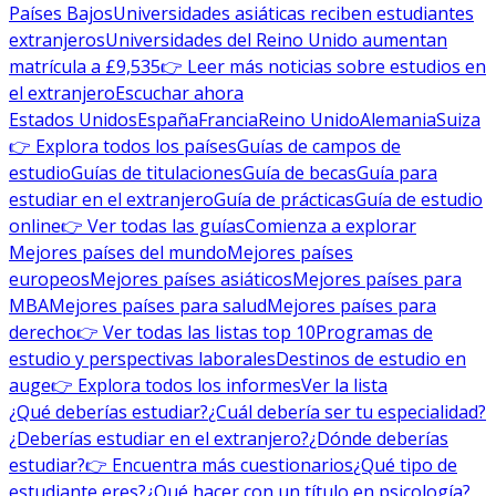
Países Bajos
Universidades asiáticas reciben estudiantes
extranjeros
Universidades del Reino Unido aumentan
matrícula a £9,535
👉 Leer más noticias sobre estudios en
el extranjero
Escuchar ahora
Estados Unidos
España
Francia
Reino Unido
Alemania
Suiza
👉 Explora todos los países
Guías de campos de
estudio
Guías de titulaciones
Guía de becas
Guía para
estudiar en el extranjero
Guía de prácticas
Guía de estudio
online
👉 Ver todas las guías
Comienza a explorar
Mejores países del mundo
Mejores países
europeos
Mejores países asiáticos
Mejores países para
MBA
Mejores países para salud
Mejores países para
derecho
👉 Ver todas las listas top 10
Programas de
estudio y perspectivas laborales
Destinos de estudio en
auge
👉 Explora todos los informes
Ver la lista
¿Qué deberías estudiar?
¿Cuál debería ser tu especialidad?
¿Deberías estudiar en el extranjero?
¿Dónde deberías
estudiar?
👉 Encuentra más cuestionarios
¿Qué tipo de
estudiante eres?
¿Qué hacer con un título en psicología?