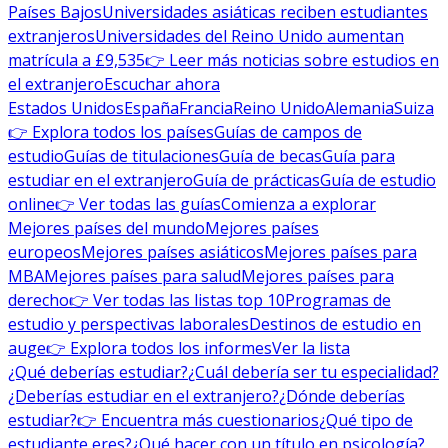
Países Bajos
Universidades asiáticas reciben estudiantes
extranjeros
Universidades del Reino Unido aumentan
matrícula a £9,535
👉 Leer más noticias sobre estudios en
el extranjero
Escuchar ahora
Estados Unidos
España
Francia
Reino Unido
Alemania
Suiza
👉 Explora todos los países
Guías de campos de
estudio
Guías de titulaciones
Guía de becas
Guía para
estudiar en el extranjero
Guía de prácticas
Guía de estudio
online
👉 Ver todas las guías
Comienza a explorar
Mejores países del mundo
Mejores países
europeos
Mejores países asiáticos
Mejores países para
MBA
Mejores países para salud
Mejores países para
derecho
👉 Ver todas las listas top 10
Programas de
estudio y perspectivas laborales
Destinos de estudio en
auge
👉 Explora todos los informes
Ver la lista
¿Qué deberías estudiar?
¿Cuál debería ser tu especialidad?
¿Deberías estudiar en el extranjero?
¿Dónde deberías
estudiar?
👉 Encuentra más cuestionarios
¿Qué tipo de
estudiante eres?
¿Qué hacer con un título en psicología?