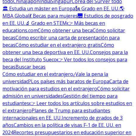
todo
China
Japón
India
Singapur
Corea del Sur
Ver todo
🏛 Estudia un máster en Europa
🗽 Grado en EE. UU.
🌎
MBA Global
💃 Becas para mujeres
🌉 Estudios de posgrado
en EE. UU.
🔬 Grado en STEM
👉 Más becas en
educations.com
Cómo obtener una beca
Cómo solicitar
becas
Cómo escribir una carta de presentación para
becas
Cómo estudiar en el extranjero gratis
Cómo
obtener una beca deportiva en EE. UU.
Consejos para la
beca del Instituto Sueco
👉 Ver todos los consejos para
becas
Buscar becas
Cómo estudiar en el extranjero
¿Vale la pena la
universidad?
Los países más baratos de Europa
Carta de
motivación para estudios en el extranjero
Cómo solicitar
admisión en universidades
Gestión del tiempo para
estudiantes
👉 Leer todos los artículos sobre estudios en
el extranjero
Planes de Trump para estudiantes
internacionales en EE. UU.
Incremento de grados de 3
años
Cambios en la política de visas F-1 de EE. UU. en
2024
Recortes presupuestarios en educación superior en