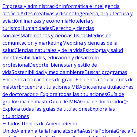
Empresa y administración
Informática e inteligencia
artificial
Artes creativas y diseño
Ingeniería, arquitectura y
aviación
Finanzas y economía
Hotelería y
turismo
Humanidades
Derecho y ciencias
sociales
Matemáticas y ciencias físicas
Medios de
comunicación y marketing
Medicina y ciencias de la
salud
Ciencias naturales y de la vida
Psicología y salud
mental
Habilidades, educación y desarrollo
profesional
Deporte, bienestar y estilo de
vida
Sostenibilidad y medioambiente
Buscar programas
Encuentra titulaciones de grado
Encuentra titulaciones de
máster
Encuentra titulaciones MBA
Encuentra titulaciones
de doctorado
👉 Explora todas las titulaciones
Guía de
grado
Guía de máster
Guía de MBA
Guía de doctorado
👉
Explora todas las guías de titulaciones
Explora las
titulaciones
Estados Unidos de América
Reino
Unido
Alemania
Italia
Francia
España
Austria
Polonia
Grecia
Ru