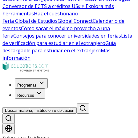
Conversor de ECTS a créditos US
👉 Explora más
herramientas
Haz el cuestionario
Feria Global de Estudios
Global Connect
Calendario de
eventos
Cómo sacar el máximo provecho a una
feria
Consejos para conocer universidades en ferias
Lista
de verificación para estudiar en el extranjero
Guía
descargable para estudiar en el extranjero
Más
información
Programas
Recursos
Buscar materia, institución o ubicación
Selecciona tu idioma