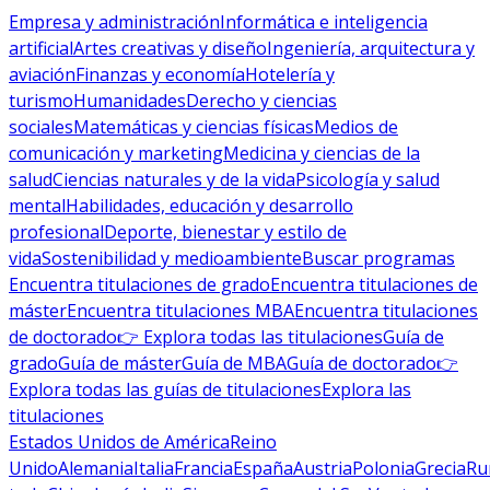
Empresa y administración
Informática e inteligencia
artificial
Artes creativas y diseño
Ingeniería, arquitectura y
aviación
Finanzas y economía
Hotelería y
turismo
Humanidades
Derecho y ciencias
sociales
Matemáticas y ciencias físicas
Medios de
comunicación y marketing
Medicina y ciencias de la
salud
Ciencias naturales y de la vida
Psicología y salud
mental
Habilidades, educación y desarrollo
profesional
Deporte, bienestar y estilo de
vida
Sostenibilidad y medioambiente
Buscar programas
Encuentra titulaciones de grado
Encuentra titulaciones de
máster
Encuentra titulaciones MBA
Encuentra titulaciones
de doctorado
👉 Explora todas las titulaciones
Guía de
grado
Guía de máster
Guía de MBA
Guía de doctorado
👉
Explora todas las guías de titulaciones
Explora las
titulaciones
Estados Unidos de América
Reino
Unido
Alemania
Italia
Francia
España
Austria
Polonia
Grecia
Ru