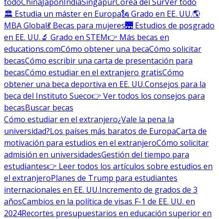
todo
China
Japón
India
Singapur
Corea del Sur
Ver todo
🏛 Estudia un máster en Europa
🗽 Grado en EE. UU.
🌎
MBA Global
💃 Becas para mujeres
🌉 Estudios de posgrado
en EE. UU.
🔬 Grado en STEM
👉 Más becas en
educations.com
Cómo obtener una beca
Cómo solicitar
becas
Cómo escribir una carta de presentación para
becas
Cómo estudiar en el extranjero gratis
Cómo
obtener una beca deportiva en EE. UU.
Consejos para la
beca del Instituto Sueco
👉 Ver todos los consejos para
becas
Buscar becas
Cómo estudiar en el extranjero
¿Vale la pena la
universidad?
Los países más baratos de Europa
Carta de
motivación para estudios en el extranjero
Cómo solicitar
admisión en universidades
Gestión del tiempo para
estudiantes
👉 Leer todos los artículos sobre estudios en
el extranjero
Planes de Trump para estudiantes
internacionales en EE. UU.
Incremento de grados de 3
años
Cambios en la política de visas F-1 de EE. UU. en
2024
Recortes presupuestarios en educación superior en