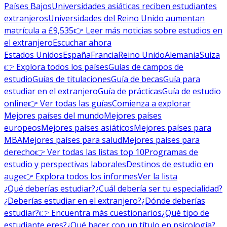
Países Bajos
Universidades asiáticas reciben estudiantes
extranjeros
Universidades del Reino Unido aumentan
matrícula a £9,535
👉 Leer más noticias sobre estudios en
el extranjero
Escuchar ahora
Estados Unidos
España
Francia
Reino Unido
Alemania
Suiza
👉 Explora todos los países
Guías de campos de
estudio
Guías de titulaciones
Guía de becas
Guía para
estudiar en el extranjero
Guía de prácticas
Guía de estudio
online
👉 Ver todas las guías
Comienza a explorar
Mejores países del mundo
Mejores países
europeos
Mejores países asiáticos
Mejores países para
MBA
Mejores países para salud
Mejores países para
derecho
👉 Ver todas las listas top 10
Programas de
estudio y perspectivas laborales
Destinos de estudio en
auge
👉 Explora todos los informes
Ver la lista
¿Qué deberías estudiar?
¿Cuál debería ser tu especialidad?
¿Deberías estudiar en el extranjero?
¿Dónde deberías
estudiar?
👉 Encuentra más cuestionarios
¿Qué tipo de
estudiante eres?
¿Qué hacer con un título en psicología?