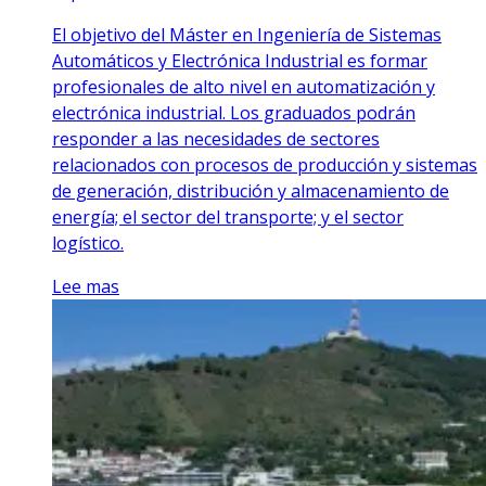
El objetivo del Máster en Ingeniería de Sistemas
Automáticos y Electrónica Industrial es formar
profesionales de alto nivel en automatización y
electrónica industrial. Los graduados podrán
responder a las necesidades de sectores
relacionados con procesos de producción y sistemas
de generación, distribución y almacenamiento de
energía; el sector del transporte; y el sector
logístico.
Lee mas