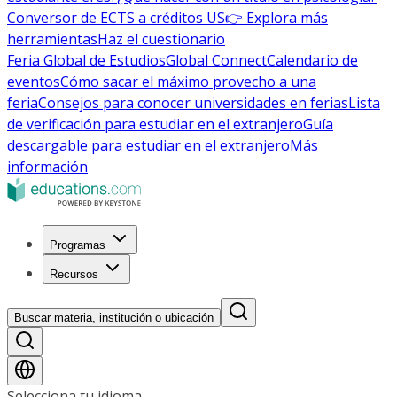
Conversor de ECTS a créditos US
👉 Explora más
herramientas
Haz el cuestionario
Feria Global de Estudios
Global Connect
Calendario de
eventos
Cómo sacar el máximo provecho a una
feria
Consejos para conocer universidades en ferias
Lista
de verificación para estudiar en el extranjero
Guía
descargable para estudiar en el extranjero
Más
información
Programas
Recursos
Buscar materia, institución o ubicación
Selecciona tu idioma