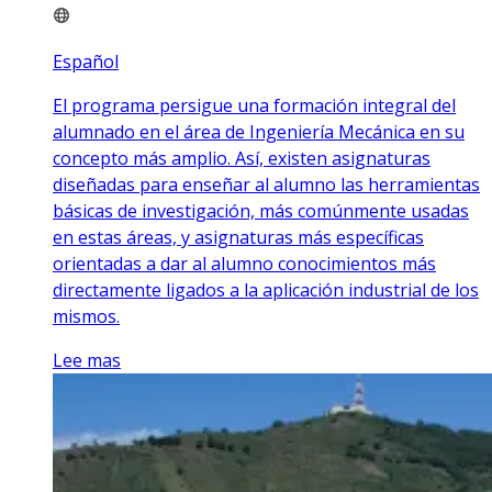
Español
El programa persigue una formación integral del
alumnado en el área de Ingeniería Mecánica en su
concepto más amplio. Así, existen asignaturas
diseñadas para enseñar al alumno las herramientas
básicas de investigación, más comúnmente usadas
en estas áreas, y asignaturas más específicas
orientadas a dar al alumno conocimientos más
directamente ligados a la aplicación industrial de los
mismos.
Lee mas