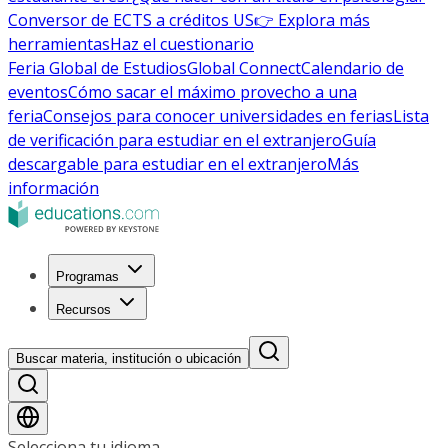
Conversor de ECTS a créditos US
👉 Explora más
herramientas
Haz el cuestionario
Feria Global de Estudios
Global Connect
Calendario de
eventos
Cómo sacar el máximo provecho a una
feria
Consejos para conocer universidades en ferias
Lista
de verificación para estudiar en el extranjero
Guía
descargable para estudiar en el extranjero
Más
información
Programas
Recursos
Buscar materia, institución o ubicación
Selecciona tu idioma