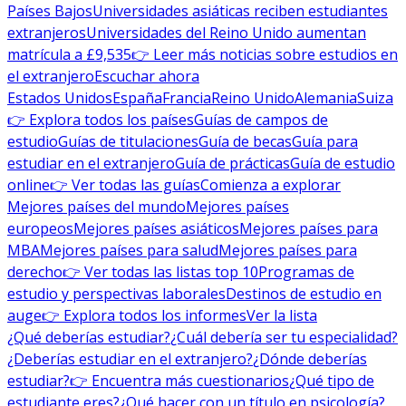
Países Bajos
Universidades asiáticas reciben estudiantes
extranjeros
Universidades del Reino Unido aumentan
matrícula a £9,535
👉 Leer más noticias sobre estudios en
el extranjero
Escuchar ahora
Estados Unidos
España
Francia
Reino Unido
Alemania
Suiza
👉 Explora todos los países
Guías de campos de
estudio
Guías de titulaciones
Guía de becas
Guía para
estudiar en el extranjero
Guía de prácticas
Guía de estudio
online
👉 Ver todas las guías
Comienza a explorar
Mejores países del mundo
Mejores países
europeos
Mejores países asiáticos
Mejores países para
MBA
Mejores países para salud
Mejores países para
derecho
👉 Ver todas las listas top 10
Programas de
estudio y perspectivas laborales
Destinos de estudio en
auge
👉 Explora todos los informes
Ver la lista
¿Qué deberías estudiar?
¿Cuál debería ser tu especialidad?
¿Deberías estudiar en el extranjero?
¿Dónde deberías
estudiar?
👉 Encuentra más cuestionarios
¿Qué tipo de
estudiante eres?
¿Qué hacer con un título en psicología?