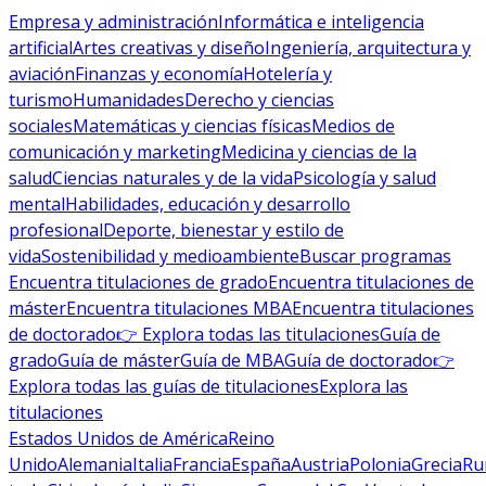
Empresa y administración
Informática e inteligencia
artificial
Artes creativas y diseño
Ingeniería, arquitectura y
aviación
Finanzas y economía
Hotelería y
turismo
Humanidades
Derecho y ciencias
sociales
Matemáticas y ciencias físicas
Medios de
comunicación y marketing
Medicina y ciencias de la
salud
Ciencias naturales y de la vida
Psicología y salud
mental
Habilidades, educación y desarrollo
profesional
Deporte, bienestar y estilo de
vida
Sostenibilidad y medioambiente
Buscar programas
Encuentra titulaciones de grado
Encuentra titulaciones de
máster
Encuentra titulaciones MBA
Encuentra titulaciones
de doctorado
👉 Explora todas las titulaciones
Guía de
grado
Guía de máster
Guía de MBA
Guía de doctorado
👉
Explora todas las guías de titulaciones
Explora las
titulaciones
Estados Unidos de América
Reino
Unido
Alemania
Italia
Francia
España
Austria
Polonia
Grecia
Ru