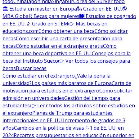
todo
China
Japón
India
Singapur
Corea del Sur
Ver todo
🏛 Estudia un máster en Europa
🗽 Grado en EE. UU.
🌎
MBA Global
💃 Becas para mujeres
🌉 Estudios de posgrado
en EE. UU.
🔬 Grado en STEM
👉 Más becas en
educations.com
Cómo obtener una beca
Cómo solicitar
becas
Cómo escribir una carta de presentación para
becas
Cómo estudiar en el extranjero gratis
Cómo
obtener una beca deportiva en EE. UU.
Consejos para la
beca del Instituto Sueco
👉 Ver todos los consejos para
becas
Buscar becas
Cómo estudiar en el extranjero
¿Vale la pena la
universidad?
Los países más baratos de Europa
Carta de
motivación para estudios en el extranjero
Cómo solicitar
admisión en universidades
Gestión del tiempo para
estudiantes
👉 Leer todos los artículos sobre estudios en
el extranjero
Planes de Trump para estudiantes
internacionales en EE. UU.
Incremento de grados de 3
años
Cambios en la política de visas F-1 de EE. UU. en
2024
Recortes presupuestarios en educación superior en