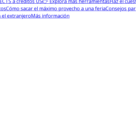
ECTS a créditos US
👉 Explora más herramientas
Haz el cues
tos
Cómo sacar el máximo provecho a una feria
Consejos par
 el extranjero
Más información