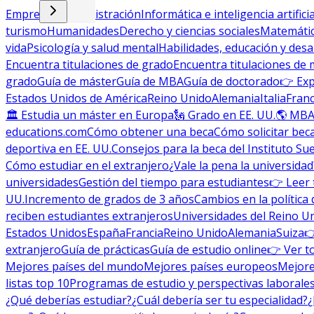
Empresa y administración
Informática e inteligencia artificia
turismo
Humanidades
Derecho y ciencias sociales
Matemática
vida
Psicología y salud mental
Habilidades, educación y desa
Encuentra titulaciones de grado
Encuentra titulaciones de 
grado
Guía de máster
Guía de MBA
Guía de doctorado
👉 Exp
Estados Unidos de América
Reino Unido
Alemania
Italia
Franc
🏛 Estudia un máster en Europa
🗽 Grado en EE. UU.
🌎 MBA
educations.com
Cómo obtener una beca
Cómo solicitar bec
deportiva en EE. UU.
Consejos para la beca del Instituto Su
Cómo estudiar en el extranjero
¿Vale la pena la universidad
universidades
Gestión del tiempo para estudiantes
👉 Leer 
UU.
Incremento de grados de 3 años
Cambios en la política 
reciben estudiantes extranjeros
Universidades del Reino U
Estados Unidos
España
Francia
Reino Unido
Alemania
Suiza

extranjero
Guía de prácticas
Guía de estudio online
👉 Ver t
Mejores países del mundo
Mejores países europeos
Mejore
listas top 10
Programas de estudio y perspectivas laborale
¿Qué deberías estudiar?
¿Cuál debería ser tu especialidad?
¿