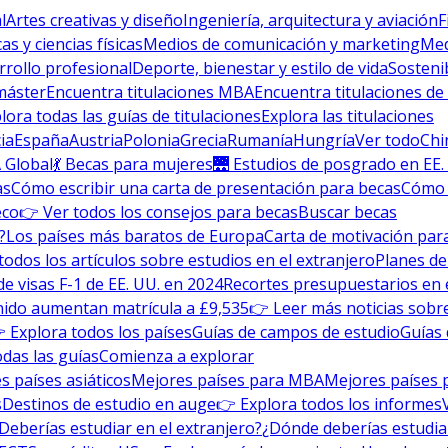
l
Artes creativas y diseño
Ingeniería, arquitectura y aviación
F
s y ciencias físicas
Medios de comunicación y marketing
Med
rrollo profesional
Deporte, bienestar y estilo de vida
Sosteni
máster
Encuentra titulaciones MBA
Encuentra titulaciones de
lora todas las guías de titulaciones
Explora las titulaciones
ia
España
Austria
Polonia
Grecia
Rumanía
Hungría
Ver todo
Chi
 Global
💃 Becas para mujeres
🌉 Estudios de posgrado en EE.
as
Cómo escribir una carta de presentación para becas
Cómo e
eco
👉 Ver todos los consejos para becas
Buscar becas
?
Los países más baratos de Europa
Carta de motivación para
todos los artículos sobre estudios en el extranjero
Planes de
de visas F-1 de EE. UU. en 2024
Recortes presupuestarios en 
nido aumentan matrícula a £9,535
👉 Leer más noticias sobre
 Explora todos los países
Guías de campos de estudio
Guías 
odas las guías
Comienza a explorar
s países asiáticos
Mejores países para MBA
Mejores países 
s
Destinos de estudio en auge
👉 Explora todos los informes
Deberías estudiar en el extranjero?
¿Dónde deberías estudia