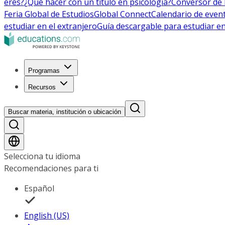
eres?
¿Qué hacer con un título en psicología?
Conversor de 
Feria Global de Estudios
Global Connect
Calendario de even
estudiar en el extranjero
Guía descargable para estudiar en
Programas
Recursos
Buscar materia, institución o ubicación
Selecciona tu idioma
Recomendaciones para ti
Español
English (US)