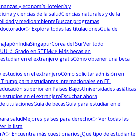
inanzas y economía
Hotelería y
icina y ciencias de la salud
Ciencias naturales y de la
bilidad y medioambiente
Buscar programas
 doctorado
👉 Explora todas las titulaciones
Guía de
na
Japón
India
Singapur
Corea del Sur
Ver todo
 UU.
🔬 Grado en STEM
👉 Más becas en
studiar en el extranjero gratis
Cómo obtener una beca
 estudios en el extranjero
Cómo solicitar admisión en
 Trump para estudiantes internacionales en EE.
educación superior en Países Bajos
Universidades asiáticas
 estudios en el extranjero
Escuchar ahora
de titulaciones
Guía de becas
Guía para estudiar en el
para salud
Mejores países para derecho
👉 Ver todas las
Ver la lista
r?
👉 Encuentra más cuestionarios
¿Qué tipo de estudiante